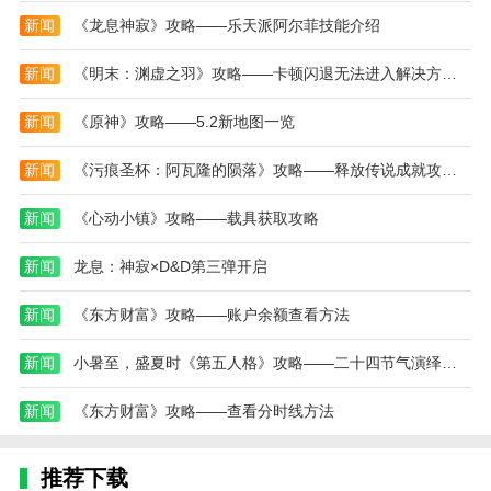
新闻
《龙息神寂》攻略——乐天派阿尔菲技能介绍
优化了软件体验
热门搜索:
世界末日生存游戏攻略破解版(世界末日生存破解版最新
新闻
《明末：渊虚之羽》攻略——卡顿闪退无法进入解决方法介绍
版无限金币下载)
模拟冒险角色游戏攻略(冒险世界手游人物攻略)
野外生存的世界游戏攻略综合篇(模拟野外生存游戏大全)
新闻
《原神》攻略——5.2新地图一览
新闻
《污痕圣杯：阿瓦隆的陨落》攻略——释放传说成就攻略分享
新闻
《心动小镇》攻略——载具获取攻略
新闻
龙息：神寂×D&D第三弹开启
新闻
《东方财富》攻略——账户余额查看方法
新闻
小暑至，盛夏时《第五人格》攻略——二十四节气演绎录 【小暑】篇线下活动回顾
新闻
《东方财富》攻略——查看分时线方法
推荐下载