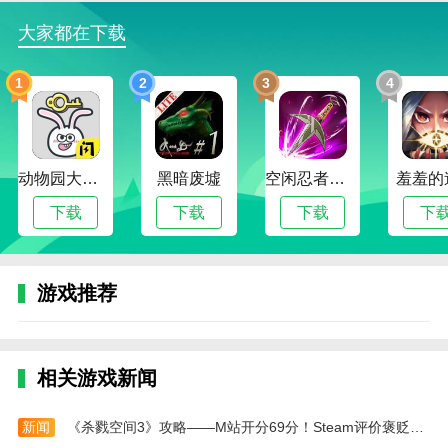
-可以设置提醒功能，及时提醒用户未来几天的天气变
大家都在下载
化，方便服装搭配和出行安排
1
2
3
4
应用评价
1、用户朋友们可以在里面实时的了解天气变化，每天
看到的数据是非常准确的，日常生活出门是特别便捷的
哦。可以一次性的添加多个城市，每天都会为你提供天
动物园大冒险
黑暗废墟
空闲忍者传奇
羞羞的
气信息和紫外线指数，有很大的参考价值，可以为我们
下载
下载
下载
下
的出行提供很大的便捷
2、在这里可以查询每日的天气信息，随时看到气温变
化，还有天气趋势图可以观看，一目了然温度跌涨起
游戏推荐
伏。手机一动轻松查询多方面信息，使用方法简单，还
有生活指南推送，即可使用
更新日志
相关游戏新闻
v1.1.1版本
新闻
《杀戮空间3》攻略——M站开分69分！Steam评价褒贬不一
修复已知的bug