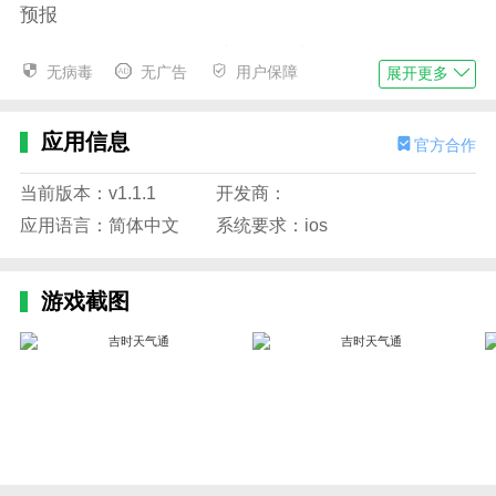
预报
3、吉时天气通轻松获取实时天气变化服务，可以轻松
无病毒
无广告
用户保障
展开更多
掌握更多最新天气数据
4、都是免费的服务，多个城市天气同时关注
应用信息
官方合作
5、是一个人工智能运用到气象领域的平台，为全国用
户提供未来天气预报
当前版本：v1.1.1
开发商：
应用语言：简体中文
系统要求：ios
6、实时和晓各类不同的天气非常的给力，包括的内容
信息也会非常的精准化
游戏截图
应用亮点
-提供精准的天气预报信息，包括实时温度、湿度、空
气质量等
-具有定位功能，可以随时获取当前位置的天气情况
-支持多个城市的天气查询，方便用户出行和旅游计划
-界面简洁直观，操作便捷，用户体验良好