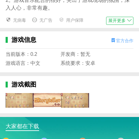
2。游戏音乐配合的很好，突出了游戏现场的氛围，深
入人心，非常有趣。
3。提供适合不同玩家体验和水平的不同难度模式，增
无病毒
无广告
用户保障
展开更多
强游戏的可玩性。
4。游戏的场景设计非常巧妙，融合了不同文化历史背
游戏信息
官方合作
景的故事，沉浸感极强。
当前版本：0.2
开发商：暂无
Storyteller游戏优势
游戏语言：中文
系统要求：安卓
1。游戏中有各种丰富多彩的场景，每一个都充满了生
机和活力。
游戏截图
2。可以欣赏到石头城堡、草原、森林、河流等生动的
场景。
3。游戏中有各种各样的谜题和挑战等待玩家去处理和
完成。
4。让玩家沉浸其中，感受游戏的神奇，在这里体验更
大家都在下载
多精彩。