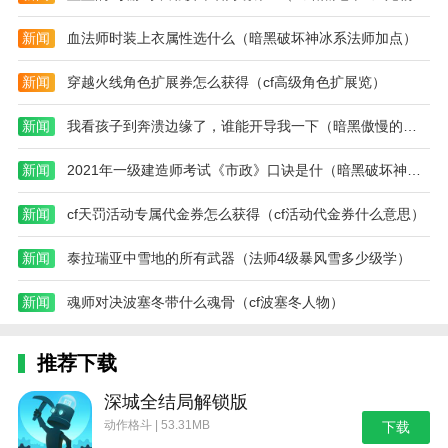
第十一章 第十二章
新闻
血法师时装上衣属性选什么（暗黑破坏神冰系法师加点）
最终章节
新闻
穿越火线角色扩展券怎么获得（cf高级角色扩展览）
热门搜索:
世界末日生存游戏攻略破解版(世界末日生存破解版最新
版无限金币下载)
模拟冒险角色游戏攻略(冒险世界手游人物攻略)
新闻
我看孩子到奔溃边缘了，谁能开导我一下（暗黑傲慢的图片）
野外生存的世界游戏攻略综合篇(模拟野外生存游戏大全)
新闻
2021年一级建造师考试《市政》口诀是什（暗黑破坏神纯冰）
新闻
cf天罚活动专属代金券怎么获得（cf活动代金券什么意思）
新闻
泰拉瑞亚中雪地的所有武器（法师4级暴风雪多少级学）
新闻
魂师对决波塞冬带什么魂骨（cf波塞冬人物）
推荐下载
深城全结局解锁版
动作格斗 | 53.31MB
下载