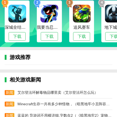
1
2
3
4
Storyteller游戏评测
对角色的思想有深刻的理解，掌握节奏。为了更好地玩
游戏，有必要了解人物的想法。多和npc交流，发现隐
藏任务。Npc包含很多隐藏任务，需要和他们交流。
深城全结局解锁版
我要当忍者无限金币版
追风赛车
地下城
本站为您提供Storyteller手机游戏完整版。欢迎记住网
下载
下载
下载
下
站，这是最适合你下载安卓手机app的网站！
关卡攻略
游戏推荐
"Storyteller"全章介绍
第一章
第二章 第三章
相关游戏新闻
第四章
新闻
艾尔登法环解毒物品哪里卖（艾尔登法环怎么玩）
第五章 第六章
第七章
新闻
Minecraft生存一共有多少种怪物，（暗黑地牢小丑阵容搭配）
第八章 第九章
新闻
蓝蓝的 导游词不用横详细,字数在2（《暗黑地牢2》宠物猫头鹰怎么样打）
第十章