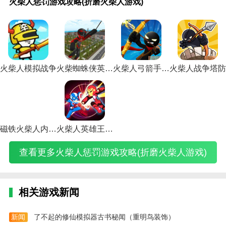
火柴人惩罚游戏攻略(折磨火柴人游戏)
人
人
火
人
人
忍
曼
人
人
忍
游
人
人
忍
人
1000000
忍
惩
小
柴
风
小
者
游
风
游
者
戏
坑
游
者
坑
金钱999
者
罚
游
人
影
游
格
戏
影
戏
格
斗
爹
戏
格
爹
人(火柴
格
游
戏
游
游
戏
斗
联
游
逃
斗
生
大
逃
斗
大
人战争
斗
戏
之
戏
戏
之
游
机
戏
脱
游
肖
冒
脱
游
冒
1000000
游
攻
贱
攻
攻
贱
戏
教
攻
游
戏
的
险
游
戏
险
金钱999
戏
略
鬼
略
略
鬼
攻
程
略
戏
攻
玩
游
戏
秘
游
人mod)
秘
(折
脸
(激
(火
脸
略
(奥
(火
攻
略
法
戏
攻
籍
戏
籍
火柴人模拟战争
火柴蜘蛛侠英雄2内置作弊菜单
火柴人弓箭手内置菜单版
火柴人战争塔防
磨
攻
斗
柴
攻
(火
特
柴
略
(火
(十
攻
略
(火
攻
(火
火
略
火
人
略
影
曼
人
(火
影
二
略
(火
影
略
影
柴
(火
柴
风
(作
忍
格
世
柴
忍
生
(火
柴
忍
(火
忍
(
人
柴
人
影
死
者
斗
界
人
者
肖
柴
人
者
柴
者
游
人
怎
游
火
打
版
游
逃
格
游
人
游
格
人
手
戏)
vs
么
戏
柴
斗
怎
戏
亡
斗
戏
坑
戏
斗
探
游
贱
玩
攻
人
游
么
攻
游
游
格
爹
逃
游
险
决
磁铁火柴人内置修改器
火柴人英雄王者单机版
鬼
更
略)
游
戏)
联
略)
戏
戏
斗
小
脱
戏
游
斗
脸
多
戏)
机)
大
攻
游
游
游
大
戏)
技
查看更多火柴人惩罚游戏攻略(折磨火柴人游戏)
下
玩
全)
略
戏)
戏)
戏
全)
巧)
载
法)
手
攻
安
机
略
装)
版)
视
频)
略
相关游戏新闻
新闻
了不起的修仙模拟器古书秘闻（重明鸟装饰）