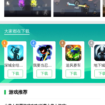
1.每个模式的难度都不是特别高。玩家只需要移动，攻
击并击败所有敌人。
2.这里不需要花钱。各种现实游戏在这里等你成长。
3.火柴人龙珠格斗内购破解版这里有很多经典角色，每
大家都在下载
一个都以新颖精致的形式呈现，让你尽情享受画质。
火柴人龙珠格斗内购破解版怎么玩？
1
2
3
4
1.这些都是免费的点击操作，每一个都是不同的比赛。
玩游戏有很多种方式。
2.随着游戏的不断发展，你可以和许多不同的高手战
深城全结局解锁版
我要当忍者无限金币版
追风赛车
地下城
斗，让游戏变得简单。
下载
下载
下载
下
3.火柴人龙珠格斗内购破解版不同的玩法有不同的内
容，敌人还是很难打到你。
游戏推荐
4.每个角色都是一场真正的决斗，很多角色都可以选择
解锁。可以用金币买。
火
火
激
火
火
火
奥
火
火
火
管
火
火
火
火
火柴人
火
q
柴
柴
斗
柴
柴
影
特
柴
柴
影
理
柴
柴
影
柴
战争
影