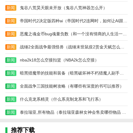
新闻
鬼谷八荒昊天眼未开放（鬼谷八荒神器怎么开）
新闻
帝国时代2决定版四种ai（帝国时代2连网时，如何让AI跟别人打，而自己成为旁观者）
新闻
恶魔之魂金币bug魂量负数（和一个没有情商的人生活一辈子累吗）
新闻
战锤2全面战争最强怪兽（战锤末世鼠疫2赏金天赋怎么点）
新闻
nba2k18怎么空接扣篮（NBA2k怎么空接）
新闻
暗黑猎魔带的技能和装备（暗黑破坏神不朽猎魔人副手选择）
新闻
全面战争三国技能树攻略（有哪些有深度的书可以推荐）
新闻
什么克龙系精灵（什么系克制龙系和飞行系）
新闻
泰拉瑞亚,所有物品（泰拉瑞亚森林女神会售卖哪些物品 介绍讲解）
推荐下载