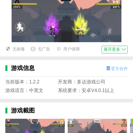
无病毒
无广告
用户保障
展开更多
火柴人龙珠格斗内购破解版亮点
游戏信息
官方合作
1.它带来了不同的决斗。可以更好的适应之前的所有操
作，这需要时间。
当前版本：1.2.2
开发商：多达游戏公司
游戏语言：中英文
系统要求：安卓V4.0.1以上
2.玩法很多。可以直接点击播放，给你真实的体验。每
个角色都不一样。
游戏截图
3.火柴人龙珠格斗内购破解版你可以选择其中一个参
与，玩家也可以邀请自己的好友参与。
火柴人龙珠格斗内购破解版优势