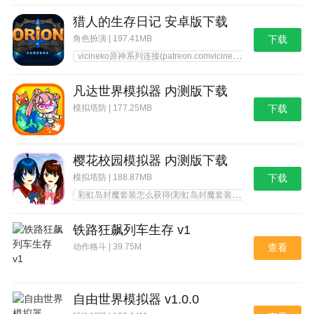
猎人的生存日记 安卓版下载
角色扮演 | 197.41MB
下载
vicineko原神系列连接(patreon.comvicineko原神合集免费)
凡达世界模拟器 内测版下载
模拟塔防 | 177.25MB
下载
樱花校园模拟器 内测版下载
模拟塔防 | 188.87MB
下载
彩虹岛封魔套装怎么获得(彩虹岛封魔套装怎么获得图片)
炽
铁路狂飙列车生存 v1
动作格斗 | 39.75M
查看
自由世界模拟器 v1.0.0