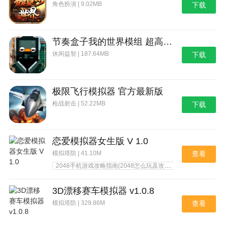
角色扮演 | 9.02MB
下载
节奏盒子我的世界模组 超高爆率版
休闲益智 | 187.64MB
下载
极限飞行模拟器 官方最新版
枪战射击 | 52.22MB
下载
恋爱模拟器女生版 V 1.0
模拟塔防 | 41.10M
查看
2048手机游戏攻略指南(2048怎么玩及攻略)
暗月冒险者指南
3D漂移赛车模拟器 v1.0.8
模拟塔防 | 329.86M
查看