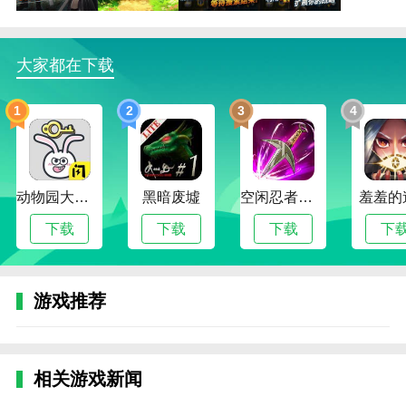
玩家可以找到最丰富的战斗乐趣。
2.更加多样有趣的决斗游戏，玩家可以非常轻松的前往
大家都在下载
其中一个开始冒险和游戏。
3.由于多地图场景的精彩对战，玩家可以在每次竞技冒
1
2
3
4
险中找到各种内容兴趣点。
迷失的世界函数
1.玩家可以选择多种斧头参与多种战斗。使用高级战斧
动物园大冒险
黑暗废墟
空闲忍者传奇
羞羞的
可以在战斗中轻松击退敌人。有很多方法可以选择。
下载
下载
下载
下
2.迷失的世界游戏中每一场战斗都可以获得其他资源。
升级战斧可以解锁更多其他技能，获得更多挑战、胜利
和奖励。
游戏推荐
3.每个挑战场景都有不同的对手等你选择，你可以解锁
更多不同的玩法。更高级的轴等着解锁，还有不同的玩
法。
相关游戏新闻