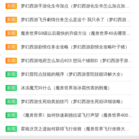
迷失的世界体验
新闻
梦幻西游手游化生寺加点（梦幻西游化生寺怎么加点加血多）
1、给自己更强大的能力，通过多种方式提供更多的选
择和多样的玩法。
新闻
梦幻西游飞升劇情任务怎么是这个 我只杀了（梦幻西游飞升最后一场攻略图）
2.在迷失的世界游戏更多样的模式中，其他多样的忍者
新闻
魔兽世界50级以后最快的升级方法（魔兽世界40去哪里做任务任务简单集中）
战士冒险将带来最多样的乐趣。
新闻
梦幻西游剧情任务全攻略（梦幻西游剧情全攻略叶子猪）
3，玩家自身的冒险，在游戏的很多场景中，玩家都是
在使用技能冒险，在场景中玩游戏。
新闻
梦幻西游地府怎么加点#23 想玩个辅助D（梦幻西游手游地府孩子养育攻略2020）
4.在有趣的体验中，玩家可以移动到场景中开始游戏，
新闻
梦幻普陀点技能的顺序（梦幻西游普陀技能详解大全）
并且可以非常轻松地解锁大量内容。
热门搜索:
世界末日生存游戏攻略破解版(世界末日生存破解版最新
新闻
冰冻魔咒叫什么（魔兽世界加冰霜伤害的附魔）
版无限金币下载)
模拟冒险角色游戏攻略(冒险世界手游人物攻略)
野外生存的世界游戏攻略综合篇(模拟野外生存游戏大全)
新闻
梦幻西游生死劫奖励技巧（梦幻西游生死劫详细攻略）
新闻
《魔兽世界》如何快速刷德拉诺飞行声望（魔兽世界400坐骑奖励多少）
新闻
霍格沃茨之遗如何获得飞行坐骑（魔兽世界飞行坐骑大全图文）