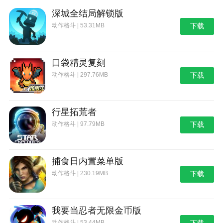
1.优化各操作界面的快速平滑切换；
深城全结局解锁版
2.修复了之前版本的一些bug。
动作格斗 | 53.31MB
下载
热门搜索:
世界末日生存游戏攻略破解版(世界末日生存破解版最新
版无限金币下载)
模拟冒险角色游戏攻略(冒险世界手游人物攻略)
口袋精灵复刻
野外生存的世界游戏攻略综合篇(模拟野外生存游戏大全)
动作格斗 | 297.76MB
下载
行星拓荒者
动作格斗 | 97.79MB
下载
捕食日内置菜单版
动作格斗 | 230.19MB
下载
我要当忍者无限金币版
动作格斗 | 53.44MB