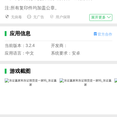
注:所有复印件均加盖公章。
无病毒
无广告
用户保障
2.自然人开户需要提供哪些资料？
展开更多
答:自然人开户时，必须本人持身份证明亲自办理开户
应用信息
手续，并提供以下资料:
官方合作
1)账户持有人身份证明原件；
当前版本：3.2.4
开发商：
2)订单签发人、资金分配人、对账单确认人身份证复印
应用语言：中文
系统要求：安卓
件(身份证正反面均须复印)
3)提供个人银行借记卡作为期货结算账户(银行账户必须
游戏截图
是建行、工行、交行、中行、农行、浦发、中信、民
生、光大、招商、兴业、平安银行)。
版本描述:
更新描述:
1、增加标准套利