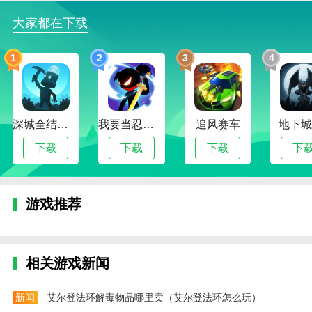
2.增加外部市场的展示。
大家都在下载
3、增加皮肤开关
1
2
3
4
4.添加库存仓单、仓位列表和资金流信息。
5.开发新的应用程序升级框架。
如果您有任何建议或问题，请随时在APP中的【在线客
深城全结局解锁版
我要当忍者无限金币版
追风赛车
地下城
服】联系我们。
下载
下载
下载
下
客户服务热线:400-885-9999
软件功能
游戏推荐
【炒股快速入门】稳健的股票组合参考，准确把握股票
和基金的交易机会；
【低佣金开户】3分钟手机一键开户，全网最低25000元
相关游戏新闻
佣金；
【云助标记】智能股票标记，实时提醒个股变化；
新闻
艾尔登法环解毒物品哪里卖（艾尔登法环怎么玩）