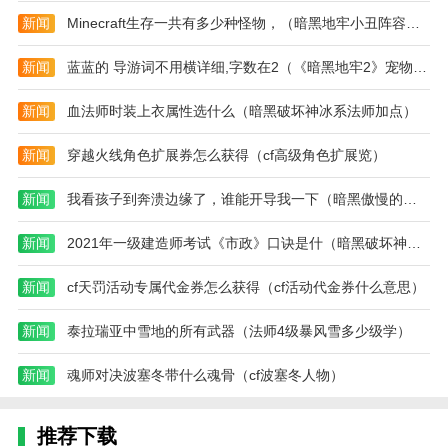
【股票牛人多】综合收益排名，大数据挖掘股票操盘
新闻
Minecraft生存一共有多少种怪物，（暗黑地牢小丑阵容搭配）
手；
【股票行情】a股、港股、美股、新三板实时行情；
新闻
蓝蓝的 导游词不用横详细,字数在2（《暗黑地牢2》宠物猫头鹰怎么样打）
【炒股赚钱】百万仿真黄金，开户赚钱。
新闻
血法师时装上衣属性选什么（暗黑破坏神冰系法师加点）
小编评价
新闻
穿越火线角色扩展券怎么获得（cf高级角色扩展览）
1.为用户提供全面的金融投资理财服务，帮助其制定更
合理的投资计划。
新闻
我看孩子到奔溃边缘了，谁能开导我一下（暗黑傲慢的图片）
2.此外，郑东赢家app特别为用户采用国际高标准的风
新闻
2021年一级建造师考试《市政》口诀是什（暗黑破坏神纯冰）
险控制体系，保护您的资金和信息。
新闻
cf天罚活动专属代金券怎么获得（cf活动代金券什么意思）
更新日志
版本更新
新闻
泰拉瑞亚中雪地的所有武器（法师4级暴风雪多少级学）
1.优化各操作界面的快速平滑切换；
新闻
魂师对决波塞冬带什么魂骨（cf波塞冬人物）
2.修复了之前版本的一些bug。
版本更新
推荐下载