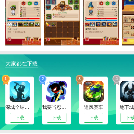
骑士经理2全武器解锁函数
1.像素样式。像素风格为玩家提供了街机游戏的特点，
让他们感受到不同的街机游戏画面。
2.在骑士经理2全武器解锁中，有各种可以挑战的关
卡。可以找自己喜欢的关卡一起挑战。
大家都在下载
3.特殊场景。西部的特殊场景是为游戏玩家准备的，可
1
2
3
4
以感受各种战斗体验。
骑士经理2全武器解锁函数
1.随机道具。很多随机游戏道具掉落地图，可以在游戏
深城全结局解锁版
我要当忍者无限金币版
追风赛车
地下城
中获得更好的战斗体验。
下载
下载
下载
下
2.游戏种类繁多，在骑士经理2全武器解锁中完美提
供，方便玩家玩。