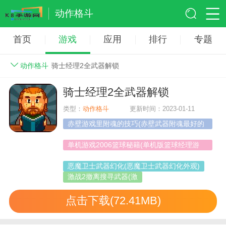
动作格斗
首页
游戏
应用
排行
专题
动作格斗
骑士经理2全武器解锁
骑士经理2全武器解锁
类型：
动作格斗
更新时间：2023-01-11
赤壁游戏里附魂的技巧(赤壁武器附魂最好的
属性)
单机游戏2006篮球秘籍(单机版篮球经理游
戏)
恶魔卫士武器幻化(恶魔卫士武器幻化外观)
激战2撤离搜寻武器(激
点击下载(72.41MB)