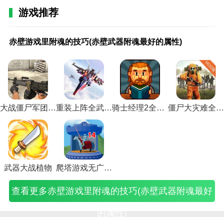
3.收集资源，在这里收集各种资源，建造各种强大的装
游戏推荐
备。
赤
单机
恶
激
激
倩
倩
手游
死
天
恶
激
激
倩
倩
手
手游
骑士经理2全武器解锁优势
壁
游戏
魔
战
战
女
女
足球
亡
龙
魔
战
战
女
女
游
足球
赤壁游戏里附魂的技巧(赤壁武器附魂最好的属性)
游
2006
卫
2
2
幽
幽
经理
骑
八
卫
2
2
幽
幽
荒
经理
1.在骑士经理2全武器解锁上完成各种活动后，可以获
戏
篮球
士
撤
神
魂
魂
2018
士
部
士
撤
龙
魂
魂
岛
2018
里
秘籍
武
离
话
手
手
攻略
的
手
武
离
血
手
手
求
攻略
得各种特别活动奖励。
附
(单
器
搜
武
游
游
秘籍
兄
游
器
搜
武
游
游
生
秘籍
魂
机版
幻
寻
器
射
侠
(手
弟
武
幻
寻
器
宝
射
武
(足
2.日常礼包。玩家每天登录游戏就可以获得各种高质量
的
篮球
化
武
自
手
客
游足
情
定
化
武
(激
石
手
器
球经
的游戏礼包。
技
经理
(恶
器
选
武
武
球经
谊
乾
(魔
器
战
镶
武
攻
理
巧
游
魔
(激
盒
器
器
理
(死
坤
兽
(激
2
嵌
器
略
2020
大战僵尸军团全武器解锁版
重装上阵全武器全解锁
骑士经理2全武器解锁
僵尸大灾难全武器破解版
(赤
戏)
卫
战
(激
选
攻
2018
亡
神
恶
战
龙
到
选
秘
攻略
3.合作冒险，和众多线上好友组队，开启难度更高的新
壁
士
2
战
择
略
攻略
骑
器
魔
二
血
打
择
籍
秘
(
副本，一起挑战。
武
武
撤
2
攻
(倩
秘籍
士
攻
卫
撤
武
孔
攻
(荒
籍)
器
器
离
自
略
女
怎么
故
略
士
离
器
攻
略
岛
4.匹配装备，消灭怪物随机掉落各种装备，匹配符合骑
附
幻
搜
选
(倩
幽
用)
事)
(天
双
搜
铭
略
(倩
求
魂
化
寻
超
女
魂
龙
手
寻
文)
(倩
女
生
士属性的装备。
最
外
武
级
幽
侠
八
武
武
女
幽
手
武器大战植物
爬塔游戏无广告版
好
观)
器
武
魂
客
部
器
器)
幽
魂
机
的
怎
器
射
打
手
幻
魂
手
版
查看更多赤壁游戏里附魂的技巧(赤壁武器附魂最好
属
么
盒)
手
造
游
化)
画
游
攻
性)
获
怎
攻
逍
魂
射
略
得)
么
略)
遥
武
手
秘
的属性)
玩)
武
器
武
籍)
看