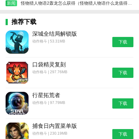
新闻
怪物猎人物语2轰龙怎么获得（怪物猎人物语什么龙值得培养）
推荐下载
深城全结局解锁版
动作格斗 | 53.31MB
下载
口袋精灵复刻
动作格斗 | 297.76MB
下载
行星拓荒者
动作格斗 | 97.79MB
下载
捕食日内置菜单版
动作格斗 | 230.19MB
下载