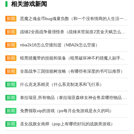
器)
镶
器
相关游戏新闻
嵌
选
什
择
么
攻
新闻
恶魔之魂金币bug魂量负数（和一个没有情商的人生活一辈子累吗）
宝
略
石)
大
新闻
战锤2全面战争最强怪兽（战锤末世鼠疫2赏金天赋怎么点）
全)
新闻
nba2k18怎么空接扣篮（NBA2k怎么空接）
新闻
暗黑猎魔带的技能和装备（暗黑破坏神不朽猎魔人副手选择）
新闻
全面战争三国技能树攻略（有哪些有深度的书可以推荐）
新闻
什么克龙系精灵（什么系克制龙系和飞行系）
新闻
泰拉瑞亚,所有物品（泰拉瑞亚森林女神会售卖哪些物品 介绍讲解）
新闻
免费领取vip的游戏（ps每月会免游戏是永久的吗）
新闻
圣女战旗女画师（psp上有哪些好玩的战旗类游戏）