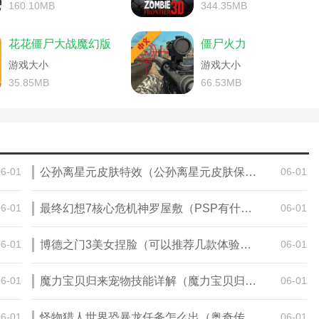
么打的(使命召唤手游双人对战)
160.10MB
344.35MB
分享(骑马与砍杀2战术高的npc)
战地5》小队长游玩技巧指南攻略)
fifa角球进攻(fifa21角球战术没反应)
花花僵尸大战魔幻版
僵尸火力
全面战争三国战术技巧分享)
重生边缘怎么升级武器库)
游戏大小
游戏大小
法是什么(电竞俱乐部moba攻略)
35.85MB
66.53MB
洛克王国战斗能力培养)
s22的小队在哪里)
ne2国王队好用的战术)
fifa19阵型战术推荐(fifa19各位置最强球员)
《战术小队》游戏简单介绍大全(战术小队游戏百度百科)
测手雷指令)
《战术小队》新手武器选择推荐哪个(战术小队买哪个?)
06-01
公孙离星元皮肤特效（公孙离星元皮肤保底多少战令币）
06-01
读书小队会显示吗)
微信读书怎么建读书小队(微信读书怎么创建小圈子)
微信读书的读书小队怎么退出)
06-01
最终幻想7核心危机神罗屋敷（PSP有什么联机游戏）
06-01
06-01
博德之门3美女捏脸（可以推荐几款体验好的武侠游戏吗）
06-01
06-01
魔力宝贝归来宠物技能详解（魔力宝贝归来宠物满档是几档）
06-01
06-01
怪物猎人世界恐暴龙任务怎么出（奥奇传说怎么把暴暴龙在超进化里弄出）
06-01