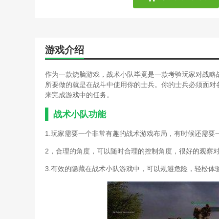
特别小队大战僵尸游戏攻略
战术小队多少钱(squad战
游戏攻略之四国大战中的小
战术小队多少钱(土耳其区
国王游戏军事秘籍(国王的
游戏介绍
手游荣耀足球攻略(足球战
王者荣耀打游戏技巧(王者
作为一款烧脑游戏，战术小队毕竟是一款考验玩家对战略
一切战术转换家(一切战术转换
所要做的就是在战斗中使用你的士兵。你的士兵必须面对
一切战术转换家(一切战术
来完成游戏中的任务。
一切战术转换家(一切战术
传奇游戏攻沙攻略(传奇攻
战术小队功能
勇猛的记忆晶块(勇猛的记
1.玩家需要一个非常有趣的战术游戏布局，有时候还需要
《人间地狱》小队队长教学
《战地5》小队长游玩技巧
2，合理的角度，可以随时合理的控制角度，很好的观察
《战术小队》近距离射击选
推荐哪个模式)
3.有效的隐藏在战术小队游戏中，可以规避危险，轻松体
《使命召唤》手游双人小队
《骑马与砍杀2》战术经验获
《战地5》小队长游玩技巧
fifa角球进攻(fifa21角球
《全面战争:三国》陆战新