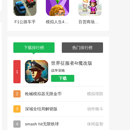
F1公路车手
模拟人生4全dlc整合版
百货商场物语2
下载排行榜
热门排行榜
世界征服者4r魔改版
战争策略
1
下载
2
枪械模拟器无限金币
模拟塔防
3
深城全结局解锁版
动作格斗
4
smash hit无限铁球
休闲益智