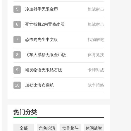
5
冷血射手无限金币
枪战射击
6
死亡扳机2内置修改器
枪战射击
7
恐怖肉先生中文版
找物解谜
8
飞车大漂移无限金币版
体育竞技
9
精灵物语无限钻石版
卡牌对战
10
加勒比海盗启航
战争策略
热门分类
全部
角色扮演
动作格斗
休闲益智