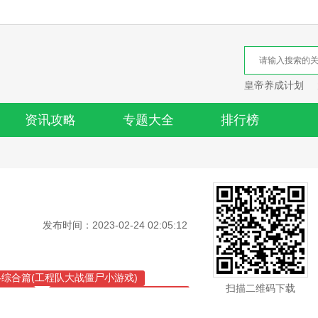
皇帝养成计划
资讯攻略
专题大全
排行榜
发布时间：2023-02-24 02:05:12
综合篇(工程队大战僵尸小游戏)
扫描二维码下载
城战术)
深海喂食者(深海喂食者小队)
综合篇(僵尸阻击小队)