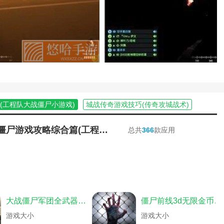
(工程队大战僵尸小游戏)
城战传奇游戏技巧(传奇攻城战术)
特别小队大战僵尸游戏攻略综合篇(僵尸阻击小队)
(小僵尸大作战)
战术小队多少钱(squad战术小队多少钱)
特别小队大战僵尸游戏攻略综合篇(工程队大战僵尸小游戏)
总共
366
款应用
四国大战战术)
战术小队多少钱(土耳其区战术小队多少钱)
手游荣耀足球攻略(足球战术与荣耀手机版)
戏技巧攻略战术小组)
一切战术转换家(一切战术转换家dota)
什么)
一切战术转换家(一切战术转换家最早)
勇猛的记忆晶块(勇猛的记忆晶块冒险者小队)
集(人间地狱小队几个人)
大战僵尸军团全武器解锁版
僵尸前线3d无限金币中文版
地五小队长有什么用)
哪个(《战术小队》近距离射击选择推荐哪个模式)
游戏大小
游戏大小