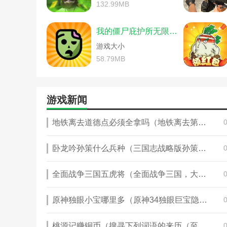
《使命召唤》手游双人小队活动怎
132.99MB
《骑马与砍杀2》战术经验获得方法
《战地5》小队长游玩技巧指南(《
我的僵尸庇护所无限金币版
《全面战争:三国》陆战新手指南(
游戏大小
《重生边缘》战术装备系统简介(
《电竞俱乐部》moba类战术设置方
58.79MB
《洛克王国》战术训练活动教程(
《王者荣耀》s22小队在哪看(王者
2k21国王队能力值(nba2konli
游戏新闻
csgo战术探测手雷(csgo手雷轨迹)
csgo战术侦测手雷(csgo战术侦
地铁离去道德点必须全拿吗（地铁离去第二章完美结局）
如何退出微信读书小队(退出微信
微信读书读书小队队长怎么退出(
卧龙吟孙策什么兵种（三国志战略版孙策加周瑜什么兵种）
全面战争三国五虎将（全面战争三国，大哥们觉得哪个初始角色最厉害）
原神独眼小宝哪里多（原神34独眼巨宝隐藏宝箱）
桃源记赚铜币（搜寻下列词语的来历（至少六个）知音 汗青 桃李 孩提 古稀 桃园 铜臭 泰山（指岳父） 替罪羊 一字师 三不知 东道主 安乐窝 一言堂乔迁 问津 推敲