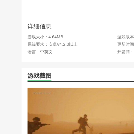
2、阵地进攻，灵活控制阵地内线，比赛中你能进行多少
3、任务，任务很有意思，随时可以挑战游戏中的很多战
详细信息
4.战术小队游戏拥有超强的战术射击，可以随时控制游戏
游戏大小：4.64MB
游戏版本
相关建议
系统要求：安卓V4.2.0以上
更新时间：2
语言：中英文
开发商：
黑钟战术射击是一款允许玩家使用各种强大的射击武器杀
杀死敌人。武器需要改进，提高整体威力，更容易杀死强
战术大师是一款有趣的战术射击游戏，有各种可爱的卡通
游戏截图
有趣的游戏。轻触屏幕移动不同的角色，滑动不同的设计