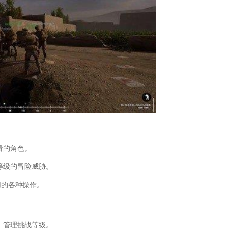
简介(重生边缘怎么升级武器库)
术设置方法是什么(电竞俱乐部moba攻略)
教程(洛克王国战斗能力培养)
看(王者s22的小队在哪里)
online2国王队好用的战术)
19各位置最强球员)
手雷轨迹)
大全(战术小队游戏百度百科)
o战术侦测手雷指令)
推荐哪个(战术小队买哪个?)
出微信读书小队会显示吗)
微信读书怎么创建小圈子)
退出(微信读书的读书小队怎么退出)
看的角色。
等级的冒险威胁。
用的各种操作。
，管理挑战等级。