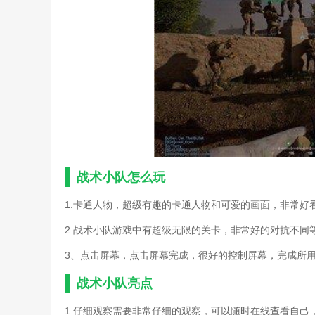
《重生边缘》战术装备系统
《电竞俱乐部》moba类战
《洛克王国》战术训练活动
《王者荣耀》s22小队在哪
2k21国王队能力值(nba2k
fifa19阵型战术推荐(fifa
csgo战术探测手雷(csgo
《战术小队》游戏简单介绍
csgo战术侦测手雷(csg
《战术小队》新手武器选择
如何退出微信读书小队(退
战术小队怎么玩
微信读书怎么建读书小队(
微信读书读书小队队长怎么
1.卡通人物，超级有趣的卡通人物和可爱的画面，非常好
2.战术小队游戏中有超级无限的关卡，非常好的对抗不同
3、点击屏幕，点击屏幕完成，很好的控制屏幕，完成所
战术小队亮点
1.仔细观察需要非常仔细的观察，可以随时在线查看自己