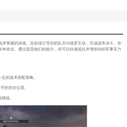
综合篇(小僵尸大作战)
术小队多少钱)
技巧(四国大战战术)
战术小队多少钱)
战术)
术与荣耀手机版)
荣耀游戏技巧攻略战术小组)
战术掌握的游戏。你必须引导你的队员与场景互动，完成战争决斗。你
家dota)
各种攻击。通过提高他们的能力，你可以快速抵抗并增加你的军事实力
转换家是什么)
转换家最早)
沙战术)
忆晶块冒险者小队)
一定的战术搭配策略。
攻略全集(人间地狱小队几个人)
指南(战地五小队长有什么用)
对手的存在位置。
择推荐哪个(《战术小队》近距离射击选择
验挑战。
活动怎么打的(使命召唤手游双人对战)
得方法分享(骑马与砍杀2战术高的npc)
指南(《战地5》小队长游玩技巧指南攻略)
战术没反应)
手指南(全面战争三国战术技巧分享)