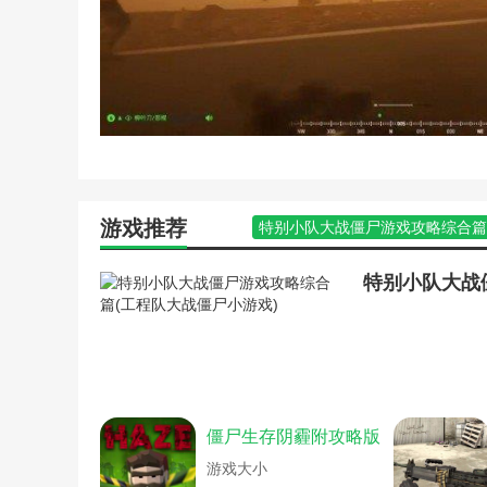
游戏推荐
特别小队大战僵尸游戏攻略综合篇
深海喂食者(深海喂食者小队)
特别小队大战僵尸游戏攻略综合篇
游戏攻略之四国大战中的小技巧(
国王游戏军事秘籍(国王的战术)
王者荣耀打游戏技巧(王者荣耀游
一切战术转换家(一切战术转换家是
传奇游戏攻沙攻略(传奇攻沙战术)
《人间地狱》小队队长教学攻略全
僵尸生存阴霾附攻略版
《战地5》小队长游玩技巧指南(战
《战术小队》近距离射击选择推荐
游戏大小