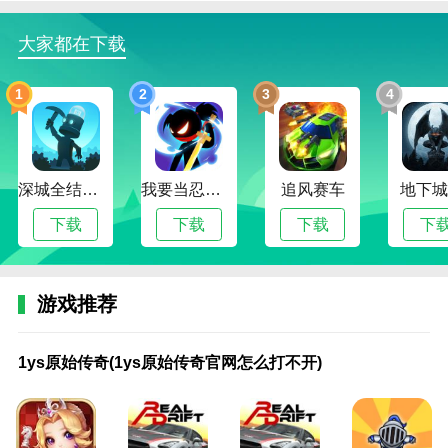
来完成任务。
2.在传奇的漂移车游戏中，玩家还可以使用道具材料来
大家都在下载
升级我们的汽车，提高它的稳定性。
1
2
3
4
3.滑动虚拟控制杆就可以简单的移动你的车，不需要太
多高难度的操作。
传奇的漂移车功能
深城全结局解锁版
我要当忍者无限金币版
追风赛车
地下城
1.在传奇的漂移车游戏中可以随时更换不同的背景音
乐，按照音乐节奏行驶。
下载
下载
下载
下
2.在挑战模式层面，需要按照时间顺利到达目的地，才
能通关。
游戏推荐
3.游戏有真实的驾驶体验和真实的碰撞场景，让你快速
融入其中，感受这美妙的一幕。
1ys
9187
lp
pl
傲
奥
霸
不
超
城
传
传
传
传
传
传
传
传
原
传奇
仿
仿
天
特
王
一
变
战
奇
奇
奇
奇
奇
奇
奇
奇
1ys原始传奇(1ys原始传奇官网怎么打不开)
始
单机
热
传
沙
曼
传
样
网
传
霸
霸
单
红
来
热
世
世
4.各种驾驶挑战任务，等待自由选择。丰富多彩的游戏
传
版攻
血
奇
巴
英
奇
的
页
奇
业
主
机
包
了
血
界
界
关卡带给你更多有趣的挑战。
奇
略
传
单
克
雄
官
传
传
游
手
辅
任
游
手
霸
sf
手
(1ys
(传
奇
机
传
传
网
奇
奇
戏
游
助
务
戏
游
域
游
游
相关建议
原
奇
单
版
奇
说
(雄
游
游
技
攻
免
攻
攻
开
手
戏
防