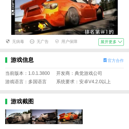
无病毒
无广告
用户保障
展开更多
传奇的漂移车亮点
1.考验玩家的反应能力。除了比赛，游戏还会随机设置
游戏信息
官方合作
大量路障。
当前版本：1.0.1.3800
开发商：典觉游戏公司
2.传奇的漂移车游戏支持多人模式、单人模式和团体竞
游戏语言：多国语言
系统要求：安卓V4.2.0以上
技，每个模式都有自己的乐趣。
3.玩家在驾驶过程中也会面临很多障碍。为了顺利通
游戏截图
关，我们需要灵活地避开这些障碍。
传奇的漂移车怎么玩
1.在游戏中，你可以用通关获得的金币购买更多的车辆