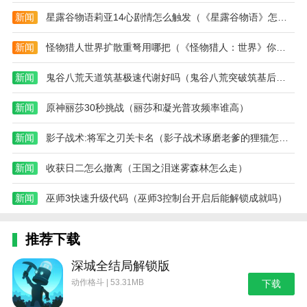
新闻
星露谷物语莉亚14心剧情怎么触发（《星露谷物语》怎么钓鱼 星露谷物语钓鱼方法及技巧）
新闻
怪物猎人世界扩散重弩用哪把（《怪物猎人：世界》你觉得哪个武器玩起来能轻松一点）
新闻
鬼谷八荒天道筑基极速代谢好吗（鬼谷八荒突破筑基后怎么变强）
新闻
原神丽莎30秒挑战（丽莎和凝光普攻频率谁高）
新闻
影子战术:将军之刃关卡名（影子战术琢磨老爹的狸猫怎么用）
新闻
收获日二怎么撤离（王国之泪迷雾森林怎么走）
新闻
巫师3快速升级代码（巫师3控制台开启后能解锁成就吗）
推荐下载
深城全结局解锁版
动作格斗 | 53.31MB
下载