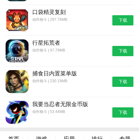
口袋精灵复刻
动作格斗 | 297.76MB
下载
行星拓荒者
动作格斗 | 97.79MB
下载
捕食日内置菜单版
动作格斗 | 230.19MB
下载
我要当忍者无限金币版
动作格斗 | 53.44MB
下载
首页
游戏
应用
排行
专题