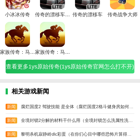
始
176
机
攻
(傲
游
霸
戏
戏
巧
略
费
略
略
局
游
有
范
地平线漂移飞车是一款非常不错的赛车游戏。在游戏
传
攻略
版
略
天
戏
传
新
攻
(传
道
版
(传
(传
攻
攻
什
被
奇
大
攻
(lp
沙
攻
奇
手
略
奇
士
(传
奇
奇
略
略
么
劫
小冰冰传奇
传奇的漂移车中文版
传奇的漂移车
传奇战争大师
中，玩家可以选择自己喜欢的驾驶汽车，每辆汽车都有
官
全)
略
仿
巴
略
官
教
(传
城
(传
奇
任
红
(传
(传
秘
镖
很多很棒的漂移技巧。游戏的玩法也很简单。你可以通
网
(lp
传
克
(奥
网)
程
奇
战
奇
霸
务
包
奇
奇
籍
攻
怎
仿
奇
传
特
(传
手
视
霸
主
大
版
来
热
吗
略
过打开屏幕上的一些虚拟按钮来控制汽车的移动。
么
传
单
奇
曼
奇
游
频
业
辅
全)
攻
了
血
(怎
(传
打
奇
机
h5)
传
新
超
攻
手
助
略)
游
霸
么
奇
终极漂移是一款高度动态的赛车游戏。在游戏中，玩家
不
单
版
奇
手
变
略)
游
免
戏)
域
开
世
可以以第一人称视角模拟驾驶。在游戏中，有大量的汽
开)
机
如
英
入
网
攻
费
手
传
界
家族传奇：马匹养成竞技无限金币
家族传奇：马匹养成竞技修改器
版
有
雄
门)
站)
略
版
游
奇
押
车选择，玩家从新手车开始。他们挑战不同的对手，一
v4
缘
游
汇
官
攻
sf
镖
步步往上爬，体验最纯粹的赛车游戏。
查看更多1ys原始传奇(1ys原始传奇官网怎么打不开)
战
攻
戏
总)
网)
略
游
怎
士
略)
攻
图)
戏)
么
攻
略)
玩)
略)
相关游戏新闻
新闻
腐烂国度2 驾驶技能 是全体（腐烂国度2格斗健身房如何建设）
新闻
全境封锁2分解的材料干什么用（全境封锁怎么洗属性洗装备方法攻略）
新闻
黎明杀机寂静岭dlc彩蛋（在你们心目中哪些恐怖片算得上是真正的恐怖片）