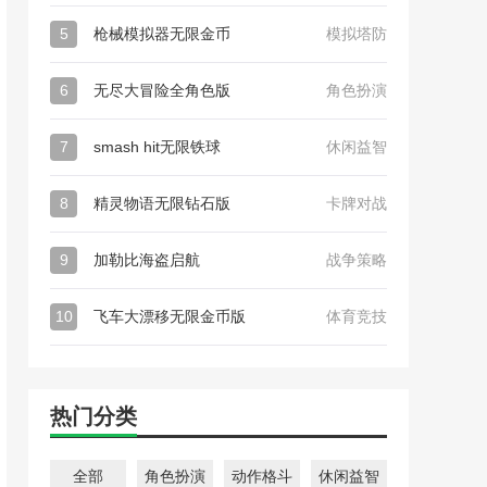
5
枪械模拟器无限金币
模拟塔防
6
无尽大冒险全角色版
角色扮演
7
smash hit无限铁球
休闲益智
8
精灵物语无限钻石版
卡牌对战
9
加勒比海盗启航
战争策略
10
飞车大漂移无限金币版
体育竞技
热门分类
全部
角色扮演
动作格斗
休闲益智