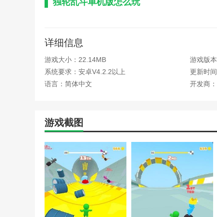
独轮乱斗单机版怎么玩
1.你可以控制不同的角色。这些角色非常灵活，你也可以
2.在独轮乱斗单机版挑战中，你可以让自己变得更有趣，
详细信息
3.可以快速解锁不同的角色游戏。还可以积累丰富的经验
游戏大小：22.14MB
游戏版本：
系统要求：安卓V4.2.2以上
更新时间：2
独轮乱斗单机版优势
语言：简体中文
开发商：
1.创造一种舒适有趣的游戏方式。合理使用游戏支持可以
2.借助独轮乱斗单机版中的特殊道具，可以快速增加角色
游戏截图
3.赛道上会有很多游戏资源。收集的游戏资源越多，可以
独轮乱斗单机版功能
1.独轮乱斗单机版游戏画面采用动画风格设计，各年龄段
2.每次冒险都会开始新的任务，增加跑酷的乐趣。收集大
3.成功进入游戏末期可以获得大量游戏奖励，并且可以自