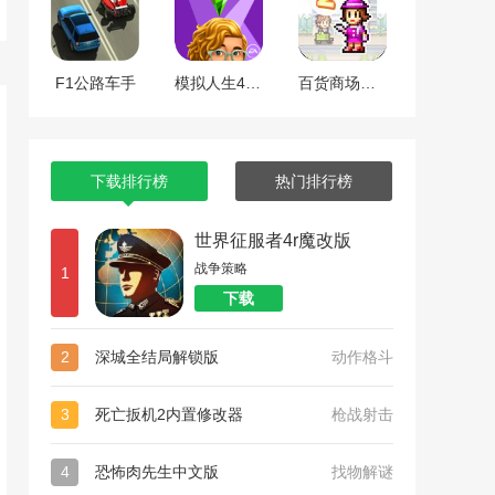
F1公路车手
模拟人生4全dlc整合版
百货商场物语2
下载排行榜
热门排行榜
世界征服者4r魔改版
战争策略
1
下载
2
深城全结局解锁版
动作格斗
3
死亡扳机2内置修改器
枪战射击
4
恐怖肉先生中文版
找物解谜