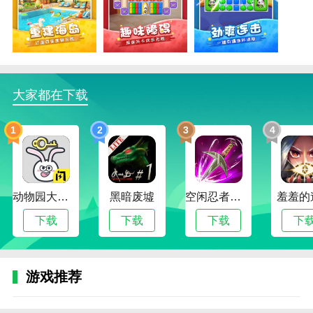
3.这款游戏提供了一个排名系统，所以你可以将自
己的分数与好友进行比较，并在榜单中获得更好的成
绩。
4.新的内容解锁机制使你能够不断探索新的游戏模
式和关卡，增强游戏的可玩性和乐趣。
大家都在下载
假日乐消消游戏优点
1
2
3
4
1.游戏关卡的难度逐渐增加，不断挑战玩家的反应
速度和思维能力，使游戏更具挑战性。
2.游戏操作简单，易于上手。只需触摸屏幕，消除
动物园大冒险
黑暗废墟
空闲忍者传奇
羞羞的
相同颜色的块，享受无穷无尽的乐趣消除。
下载
下载
下载
下
3.丰富多样的关卡和挑战模式不断刷新游戏体验。
渐进式难度设计，让你轻松愉悦地享受策略与智慧的双
重挑战。
游戏推荐
4.具有各种级别和清除模式，让玩家享受无尽的乐
趣，轻松体验精彩的消除内容。