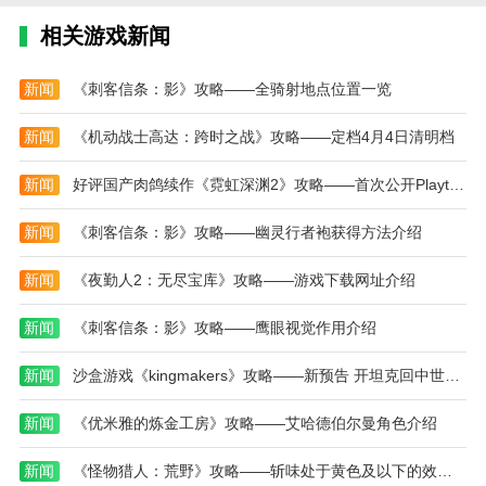
本站为您提供假日乐消消的 手机游戏 ，欢迎大家
相关游戏新闻
记住本站网址，本站是您下载安卓手游app最好的网
站！
新闻
《刺客信条：影》攻略——全骑射地点位置一览
热门搜索:
世界末日生存游戏攻略破解版(世界末日生存破解版最新
新闻
《机动战士高达：跨时之战》攻略——定档4月4日清明档
版无限金币下载)
模拟冒险角色游戏攻略(冒险世界手游人物攻略)
野外生存的世界游戏攻略综合篇(模拟野外生存游戏大全)
新闻
好评国产肉鸽续作《霓虹深渊2》攻略——首次公开Playtest正式开启！
新闻
《刺客信条：影》攻略——幽灵行者袍获得方法介绍
新闻
《夜勤人2：无尽宝库》攻略——游戏下载网址介绍
新闻
《刺客信条：影》攻略——鹰眼视觉作用介绍
新闻
沙盒游戏《kingmakers》攻略——新预告 开坦克回中世纪屠杀
新闻
《优米雅的炼金工房》攻略——艾哈德伯尔曼角色介绍
新闻
《怪物猎人：荒野》攻略——斩味处于黄色及以下的效果介绍