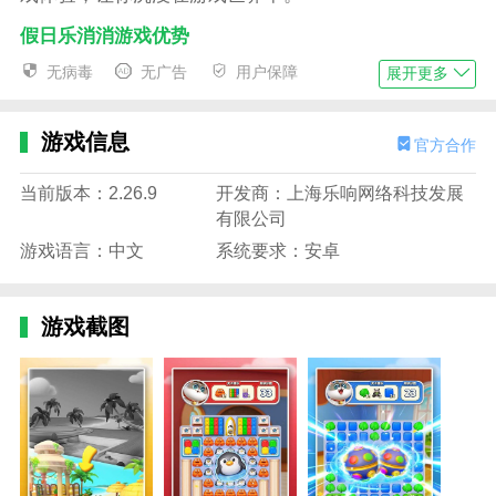
假日乐消消游戏优势
1.该游戏设有排名系统，玩家可以与来自世界各地
无病毒
无广告
用户保障
展开更多
的玩家竞争，以确保在排行榜上获得高分。
2.提供了多种关卡模式，如通过模式和时间限制模
游戏信息
官方合作
式，允许玩家从各种挑战方法中选择。
当前版本：2.26.9
开发商：上海乐响网络科技发展
3.关卡设计不仅包括简单和困难的关卡，还包括中
有限公司
级和高级等多个关卡，以满足不同玩家的需求。
游戏语言：中文
系统要求：安卓
4.游戏的关卡和玩法都经过精心设计，让你每次都
能体验到不同的消除感，使游戏更加清爽。
游戏截图
假日乐消消游戏亮点
1.画面细腻细致，色彩组合绚丽多彩，给人以最佳
的视觉享受。
2.通过消除相同颜色的方块获得高分。体验不断淘
汰的快感，挑战自我，获得更高的分数。