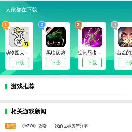
老爹的热狗店汉化版攻略
大家都在下载
1、进到游戏后，玩家首先需要给客人进行点餐，
点击“take order”即可。
1
2
3
4
2、点好之后，点击料理台，你需要按照右侧的菜
单进行制作。
3、先将热狗放到烤炉上，注意左侧指针的颜色，
动物园大冒险
黑暗废墟
空闲忍者传奇
羞羞的
当指针变成橙色时再次点击热狗进行翻面。（注意不要
下载
下载
下载
下
让它烧焦了）
4、烤好我们就来到加料区，按照右侧的菜单将番
茄酱均匀的挤到热狗上，然后再加棕色的那个豆子。依
游戏推荐
次往上加。
5、加好点击右侧的绿色的箭头去到下一个区域，
制作薯条饮料。
相关游戏新闻
6、先选择相应大小的杯子，再点击对应的食物，
最后放置下方的虚线框中即可。
新闻
《inZOI》攻略——我的世界房产分享