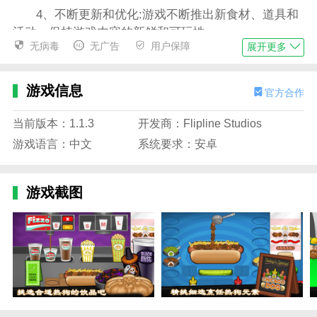
4、不断更新和优化:游戏不断推出新食材、道具和
活动，保持游戏内容的新鲜和可玩性。
无病毒
无广告
用户保障
展开更多
老爹的热狗店汉化版特色
1、细腻生动的游戏场景:老爹的热狗店汉化版采用
游戏信息
官方合作
最新图形技术，提供细腻生动的游戏场景，让玩家沉浸
在充满活力的热狗摊世界中。
当前版本：1.1.3
开发商：Flipline Studios
2、丰富食材选择:游戏提供丰富食材，玩家可以选
游戏语言：中文
系统要求：安卓
择不同食材制作口味独特的热狗，满足顾客不同口味的
需求。
游戏截图
3、定制店面设计:玩家可以根据自己的喜好和创
意，设计独特的店面，让自己的热狗店在城市中脱颖而
出。
4、多样的挑战和任务:设置各种挑战和任务，玩家
可以完成这些任务获得奖励和成就感，同时解锁新食材
和道具。