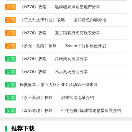
7、所有的食物都制作好后，将右上角的菜单拖动
新闻
《inZOI》攻略——黑粉糖果风别墅地产分享
到菜单牌上即可。
新闻
《符文剑士伊利亚》攻略——游戏特色内容介绍
8、客人会根据你制作的食物完成度、外观等进行
打分，给小费，如果真的做的很难吃，你可能还需要倒
新闻
《inZOI》攻略——复古猎装男夹克服装分享
贴钱。
新闻
《沙丘：觉醒》攻略——Steam平台预购已开启
老爹的热狗店汉化版评测
游戏不仅提供了细腻生动的游戏场景和丰富的食材
新闻
《inZOI》攻略——江南美女捏脸分享
选择，还让玩家可以定制店面设计，增加了游戏的趣味
新闻
《inZOI》攻略——私人剧场房间分享
性和创造性。另外，游戏中的挑战和任务系统、成就和
奖励系统、社会交互功能给玩家带来了巨大的乐趣和成
新闻
庆典欢享，第五人格× KFC联动第三弹来袭
就感。
新闻
《永不落败》攻略——游戏官网地址介绍
本站为您提供老爹的热狗店 汉化版的 手机游戏 ，
欢迎大家记住本站网址，本站是您下载安卓手游app最
新闻
《双影奇境》攻略——生化危机4爆炸结尾彩蛋位置介绍
好的网站！
热门搜索:
世界末日生存游戏攻略破解版(世界末日生存破解版最新
推荐下载
版无限金币下载)
模拟冒险角色游戏攻略(冒险世界手游人物攻略)