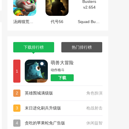
汤姆猫荒野派对
代号56
Squad Busters v2.654
下载排行榜
热门排行榜
萌兽大冒险
动作格斗
1
下载
2
英雄围城满级版
角色扮演
3
末日进化刷兵升级版
枪战射击
4
贪吃的苹果蛇免广告版
休闲益智