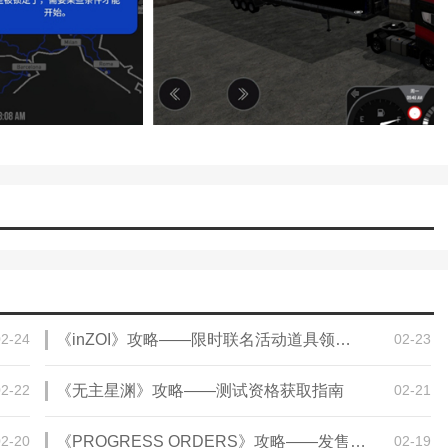
欢迎大家记住本站网址，本站是您下载安卓手游app最好的网站！
解版最新版无限金币下载)
模拟冒险角色游戏攻略(冒险世界手游人物攻
)
02-24
《inZOI》攻略——限时联名活动道具领取方法介绍
02-23
02-22
《无主星渊》攻略——测试资格获取指南
02-21
02-20
《PROGRESS ORDERS》攻略——发售时间介绍
02-19