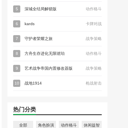
5
深城全结局解锁版
动作格斗
6
kards
卡牌对战
7
守护者荣耀之旅
战争策略
8
方舟生存进化无限琥珀
动作格斗
9
艺术战争帝国内置修改器版
战争策略
10
战地1914
枪战射击
热门分类
全部
角色扮演
动作格斗
休闲益智