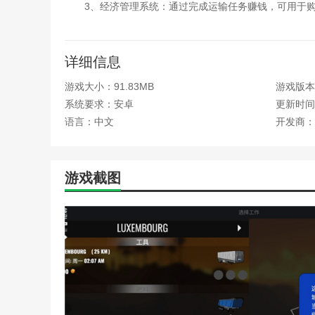
3、经济管理系统：通过完成运输任务赚钱，可用于
4、实时交通模拟：游戏中的道路环境模拟现实世界
欧洲卡车模拟器
游戏优势
详细信息
游戏大小：91.83MB
游戏版本
1、轻松愉快的游戏氛围：虽然是模拟驾驶游戏，但
系统要求：安卓
更新时间：2
2、易于使用的操作模式：简单直观的控制方法使初
语言：中文
开发商：
3、强大的社区支持：活跃的玩家社区提供丰富的资
4、定期内容更新：开发团队不断发布新的地图、车
游戏截图
推荐理由
1、真实仿照欧洲各国现实速度限制。
2、拥有着多达千计的不同任务。
3、每辆卡车的显示详细内部视图。
4、你雇用其他司机来扩展你的卡车帝国。