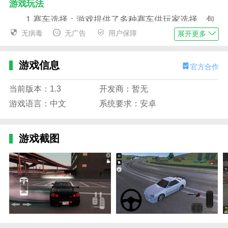
游戏玩法
1.赛车选择：游戏提供了多种赛车供玩家选择，包
括超级跑车、肌肉车、改装车等。
无病毒
无广告
用户保障
展开更多
2.赛道设计：赛道设计丰富多样，包括山路、城市
街道、专业赛道等，满足不同玩家的需求。
游戏信息
官方合作
3.游戏模式：游戏提供多种模式，包括单人模式、
当前版本：1.3
开发商：暂无
多人在线对战模式等，提供丰富的游戏体验。
游戏语言：中文
系统要求：安卓
4.改装系统：玩家可以通过改装系统提升自己赛车
的性能，创造出独一无二的赛车。
游戏截图
游戏优势
1.操作简单：游戏易于操作和上手，让玩家快速进
入赛车世界。
2.视觉冲击：游戏画面精美，动画效果流畅，给玩
家带来视觉冲击。
3.逼真的音效：游戏中的引擎音效、漂移音效等音