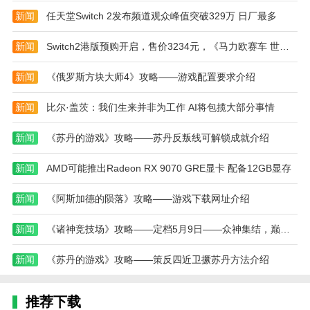
赛，还提供了丰富的自定义选项，从车窗到不同的外
新闻
任天堂Switch 2发布频道观众峰值突破329万 日厂最多
观，允许玩家根据自己的喜好进行匹配和选择，轻松为
玩家带来了更刺激的驾驶体验，自由获得各种赛车荣
新闻
Switch2港版预购开启，售价3234元，《马力欧赛车 世界》攻略——定价468元
誉。
新闻
《俄罗斯方块大师4》攻略——游戏配置要求介绍
本站为您提供GTR漂移模拟器 安卓版的 手机游戏
，欢迎大家记住本站网址，本站是您下载安卓手游app
新闻
比尔·盖茨：我们生来并非为工作 AI将包揽大部分事情
最好的网站！
新闻
《苏丹的游戏》攻略——苏丹反叛线可解锁成就介绍
热门搜索:
世界末日生存游戏攻略破解版(世界末日生存破解版最新
版无限金币下载)
模拟冒险角色游戏攻略(冒险世界手游人物攻略)
野外生存的世界游戏攻略综合篇(模拟野外生存游戏大全)
新闻
AMD可能推出Radeon RX 9070 GRE显卡 配备12GB显存
新闻
《阿斯加德的陨落》攻略——游戏下载网址介绍
新闻
《诸神竞技场》攻略——定档5月9日——众神集结，巅峰对决即将开启！
新闻
《苏丹的游戏》攻略——策反四近卫撅苏丹方法介绍
推荐下载