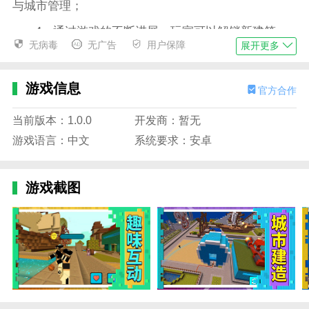
与城市管理；
4、通过游戏的不断进展，玩家可以解锁新建筑、
无病毒
无广告
用户保障
展开更多
新设施和新技术，逐步提升城市的繁荣度与居民的满意
度。
游戏信息
官方合作
3D模拟城市游戏玩法
1、采用实时建造和经营的方式，玩家可以随时查
当前版本：1.0.0
开发商：暂无
看并调整城市发展方向，参与各种建设项目，扩展城市
游戏语言：中文
系统要求：安卓
的规模；
2、设置了丰富的建筑选项，包括住宅区、商业
游戏截图
区、工业区、公共设施等，玩家需要通过智能管理来保
持城市的平衡与发展；
3、玩家可以设立公共服务系统，如交通、卫生、
教育等，提升居民生活质量，并解决城市发展过程中出
现的各类问题；
4、支持动态经济系统，玩家将面临不断变化的市