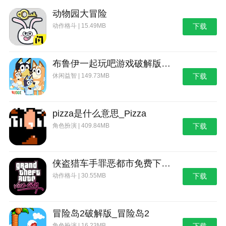
充满了不确定性和变化。如果你喜欢沙盒类型的城市建
动物园大冒险
设与管理游戏，这款3D模拟城市游戏无疑是一个值得一
动作格斗 | 15.49MB
下载
试的选择。
本站为您提供3D模拟城市的 手机游戏 ，欢迎大家
记住本站网址，本站是您下载安卓手游app最好的网
布鲁伊一起玩吧游戏破解版_布鲁伊：一起玩吧
站！
休闲益智 | 149.73MB
下载
热门搜索:
世界末日生存游戏攻略破解版(世界末日生存破解版最新
版无限金币下载)
模拟冒险角色游戏攻略(冒险世界手游人物攻略)
野外生存的世界游戏攻略综合篇(模拟野外生存游戏大全)
pizza是什么意思_Pizza
角色扮演 | 409.84MB
下载
侠盗猎车手罪恶都市免费下载_侠盗猎车手：罪恶都市
动作格斗 | 30.55MB
下载
冒险岛2破解版_冒险岛2
角色扮演 | 16.23MB