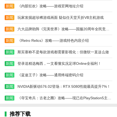
新闻
《内脏狂欢》攻略——游戏官网地址介绍
2、任务系统和成就系统，通过完成各种任务目标
和挑战，玩家可以获得金币、资源奖励以及解锁新的功
新闻
玩家发掘超珍稀游戏画面 疑似任天堂夭折VB主机游戏
能；
新闻
六大品牌助阵《完美世界》攻略——国服20周年全民竞技赛助力活动开启！
3、智能化的市民行为和反馈系统，玩家需要根据
市民的需求、情绪和社会互动来调整城市政策；
新闻
《Retro Relics》攻略——游戏特色内容介绍
4、游戏内包含多个城市地图和地形类型，玩家可
新闻
斯宾塞称不是每款游戏都需要影视化：但微软一直这么做
以选择不同的地理环境进行城市建设，探索不同的玩法
策略。
新闻
登录送精选梅西，一文看懂实况足球Online全福利！
3D模拟城市游戏测评
新闻
《蓝途王子》攻略——通用终端密码介绍
3D模拟城市游戏以其开放的游戏世界和高度自由的
建设玩法吸引了大量喜欢创造和策略的玩家。通过合理
新闻
NVIDIA新驱动576.02登场：RTX 5080性能最高提升7%！
的城市规划和资源管理，玩家将体验到从零开始打造一
新闻
《夺宝奇兵：古老之圈》攻略——现已在PlayStation5主机平台开启抢先体验
座现代化大都市的成就感。游戏结合了建筑、经济、居
民需求等多方面的元素，带来复杂而富有挑战的玩法。
极具策略性和深度的城市经营内容，使得每一场游戏都
推荐下载