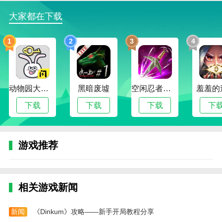
场环境和居民需求，需要通过有效的规划与投资，适应
市场变动。
大家都在下载
3D模拟城市游戏特色
1
2
3
4
1、极高自由度的城市建设玩法，玩家可以根据自
己的想法和喜好自由规划整个城市的布局；
2、全面的资源管理系统，玩家需要管理水电气等
动物园大冒险
黑暗废墟
空闲忍者传奇
羞羞的
基础设施，优化城市运转效率；
下载
下载
下载
下
3、动态的城市发展系统，随着时间推移，城市规
模和居民需求会发生变化，考验玩家的战略眼光和经营
能力；
游戏推荐
4、支持多人合作模式，玩家可以与朋友一起共同
管理一座城市，挑战更高难度的城市管理任务。
3D模拟城市游戏内容
相关游戏新闻
1、丰富的建筑种类和装饰品，玩家可以根据需要
选择不同风格的建筑和公共设施，打造个性化的城市景
新闻
《Dinkum》攻略——新手开局教程分享
观；