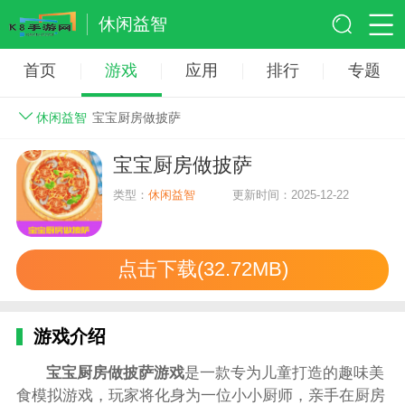
休闲益智
首页
游戏
应用
排行
专题
休闲益智
宝宝厨房做披萨
宝宝厨房做披萨
类型：
休闲益智
更新时间：2025-12-22
点击下载(32.72MB)
游戏介绍
宝宝厨房做披萨游戏
是一款专为儿童打造的趣味美
食模拟游戏，玩家将化身为一位小小厨师，亲手在厨房