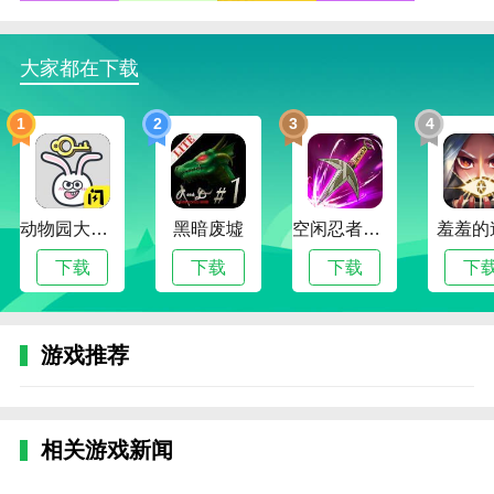
3、互动性强：宝宝可与顾客互动，了解不同口味
需求，激发服务意识；
大家都在下载
4、安全无广告：游戏无内购无广告，环境健康，
适合低龄宝宝安心游玩。
1
2
3
4
宝宝厨房做披萨游戏内容
1、食材认知学习：通过反复使用各种披萨原料，
让宝宝了解不同食材的名称与作用；
动物园大冒险
黑暗废墟
空闲忍者传奇
羞羞的
2、多样化订单挑战：每一位顾客都有独特要求，
下载
下载
下载
下
鼓励宝宝仔细观察并灵活应对；
3、成就与奖励系统：完成订单即可获得金币与奖
游戏推荐
励星星，激励孩子积极探索更多食谱；
4、厨房探索乐趣：游戏不仅限于披萨，还可逐步
解锁更多厨房工具与小游戏，丰富宝宝体验。
相关游戏新闻
宝宝厨房做披萨游戏测评