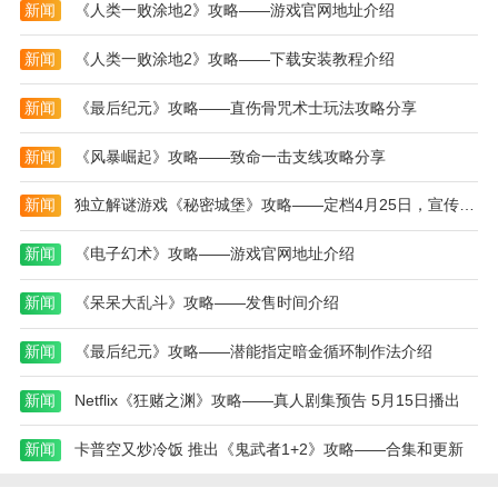
宝宝厨房做披萨游戏以其温馨的画面风格和趣味化
新闻
《人类一败涂地2》攻略——游戏官网地址介绍
的操作流程，深受家长和小朋友喜爱。游戏通过模拟披
萨制作过程，培养宝宝的动手能力和创意表达能力。丰
新闻
《人类一败涂地2》攻略——下载安装教程介绍
富的食材与个性化搭配让孩子在动脑筋的同时提升美感
新闻
《最后纪元》攻略——直伤骨咒术士玩法攻略分享
与逻辑思维。任务系统设置恰到好处，既具有挑战性又
不失趣味性，非常适合低龄儿童作为早教游戏来使用。
新闻
《风暴崛起》攻略——致命一击支线攻略分享
如果你正在寻找一款适合孩子的厨房类游戏，那么宝宝
厨房做披萨游戏绝对是不容错过的优质之选。
新闻
独立解谜游戏《秘密城堡》攻略——定档4月25日，宣传片发布
本站为您提供宝宝厨房做披萨的 手机游戏 ，欢迎
新闻
《电子幻术》攻略——游戏官网地址介绍
大家记住本站网址，本站是您下载安卓手游app最好的
网站！
新闻
《呆呆大乱斗》攻略——发售时间介绍
热门搜索:
世界末日生存游戏攻略破解版(世界末日生存破解版最新
新闻
《最后纪元》攻略——潜能指定暗金循环制作法介绍
版无限金币下载)
模拟冒险角色游戏攻略(冒险世界手游人物攻略)
野外生存的世界游戏攻略综合篇(模拟野外生存游戏大全)
新闻
Netflix《狂赌之渊》攻略——真人剧集预告 5月15日播出
新闻
卡普空又炒冷饭 推出《鬼武者1+2》攻略——合集和更新