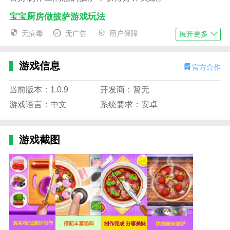
宝宝厨房做披萨游戏玩法
1、选择面团后开始揉面和擀面，进入真实的烹饪
无病毒
无广告
用户保障
展开更多
体验；
2、自由搭配各类配料，如番茄酱、奶酪、洋葱、
游戏信息
官方合作
虾仁等，发挥创意组合美味；
当前版本：1.0.9
开发商：暂无
3、将制作好的披萨放入烤箱，控制火候时间，避
游戏语言：中文
系统要求：安卓
免烤焦；
4、烘焙完成后可切片、装盘，送到顾客手中，获
游戏截图
取星级评价与金币奖励。
宝宝厨房做披萨游戏特色
1、寓教于乐：通过模拟厨房操作，提高儿童的动
手能力和认知能力；
2、丰富食材组合：提供几十种不同配料与酱料，
提升搭配想象力；