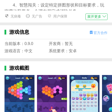
4、智慧闯关：设定特定拼图形状和目标要求，玩
家需动脑思考，合理布局完成消除任务。
无病毒
无广告
用户保障
展开更多
六边形拼图大师游戏特色
1、创新六边形拼图玩法，打破传统方块限制，提
游戏信息
官方合作
供更灵活的拼图策略体验；
2、色彩鲜艳、画面清新，轻松舒适的视觉风格让
当前版本：0.9.0
开发商：暂无
人沉浸其中，适合放松心情；
游戏语言：中文
系统要求：安卓
3、丰富的道具系统，如重排、撤销等功能，帮助
玩家更轻松应对复杂局面；
游戏截图
4、海量关卡与模式持续更新，不断带来新的消除
挑战与拼图乐趣。
六边形拼图大师游戏内容
1、游戏拥有数百个精心设计的关卡，难度逐步递
增，适合不同水平玩家挑战；