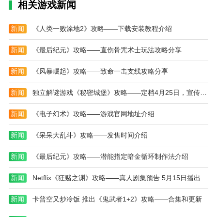
相关游戏新闻
出新关卡、新皮肤与新道具，让游戏始终保持新鲜感。
六边形拼图大师游戏测评
新闻
《人类一败涂地2》攻略——下载安装教程介绍
六边形拼图大师游戏是一款集趣味性、挑战性与视
觉美感于一体的拼图消除游戏。六边形独特的拼图构造
新闻
《最后纪元》攻略——直伤骨咒术士玩法攻略分享
让玩法更具空间逻辑性，充满策略思考。游戏节奏适
新闻
《风暴崛起》攻略——致命一击支线攻略分享
中，非常适合打发碎片时间或在工作学习之余放松心
情。随着关卡难度的逐步提升，玩家会不断解锁更多消
新闻
独立解谜游戏《秘密城堡》攻略——定档4月25日，宣传片发布
除技巧，提升自己的空间想象与逻辑思维能力。不论你
是益智游戏的爱好者，还是想寻找一款治愈休闲的小品
新闻
《电子幻术》攻略——游戏官网地址介绍
游戏，这款六边形拼图大师游戏都值得你体验一番。
新闻
《呆呆大乱斗》攻略——发售时间介绍
本站为您提供六边形拼图大师的 手机游戏 ，欢迎
大家记住本站网址，本站是您下载安卓手游app最好的
新闻
《最后纪元》攻略——潜能指定暗金循环制作法介绍
网站！
新闻
Netflix《狂赌之渊》攻略——真人剧集预告 5月15日播出
热门搜索:
世界末日生存游戏攻略破解版(世界末日生存破解版最新
版无限金币下载)
模拟冒险角色游戏攻略(冒险世界手游人物攻略)
新闻
卡普空又炒冷饭 推出《鬼武者1+2》攻略——合集和更新
野外生存的世界游戏攻略综合篇(模拟野外生存游戏大全)