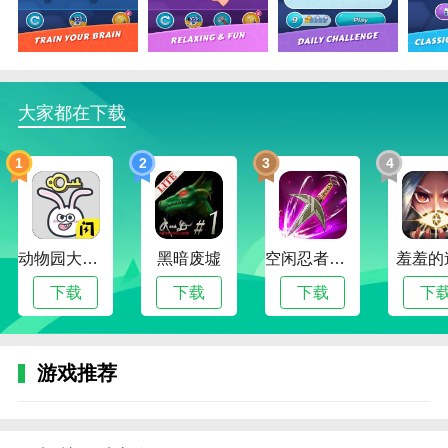
2、通过完成任务或达成高分可解锁新的拼图主题
与背景皮肤，提升视觉体验；
3、社交系统支持排行榜展示，与好友比拼分数，
挑战全球玩家；
大家都在下载
4、支持离线游玩，无需联网也能畅快消除，随时
随地畅享游戏乐趣。
1
2
3
4
六边形拼图大师游戏优势
1、【操作轻松简便，老少皆宜】游戏玩法简单，
无需复杂技巧，适合全年龄段用户随时上手；
动物园大冒险
黑暗废墟
空闲忍者传奇
羞羞的
2、【画面精美细腻，音效治愈解压】独特的美术
下载
下载
下载
下
风格搭配舒缓的背景音乐，让每一次拼图都像一次心灵
放松之旅；
游戏推荐
3、【挑战多样，百玩不腻】无论是追求极限高分
还是享受轻松解谜，游戏都能满足不同玩家的需求；
4、【不断更新内容，持久耐玩】开发团队持续推