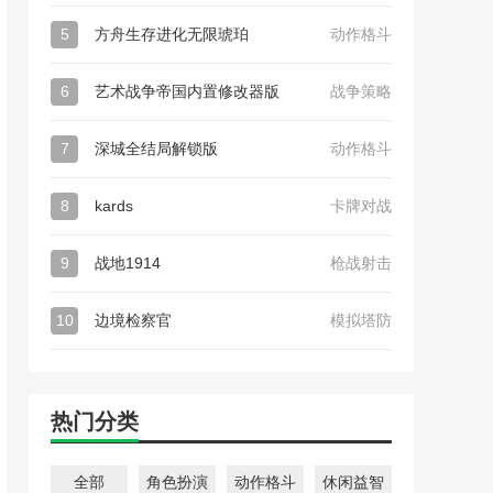
5
方舟生存进化无限琥珀
动作格斗
6
艺术战争帝国内置修改器版
战争策略
7
深城全结局解锁版
动作格斗
8
kards
卡牌对战
9
战地1914
枪战射击
10
边境检察官
模拟塔防
热门分类
全部
角色扮演
动作格斗
休闲益智