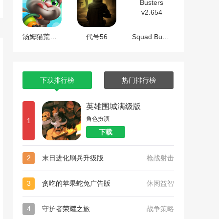
汤姆猫荒野派对
代号56
Squad Busters v2.654
下载排行榜
热门排行榜
英雄围城满级版
角色扮演
1
下载
2
末日进化刷兵升级版
枪战射击
3
贪吃的苹果蛇免广告版
休闲益智
4
守护者荣耀之旅
战争策略