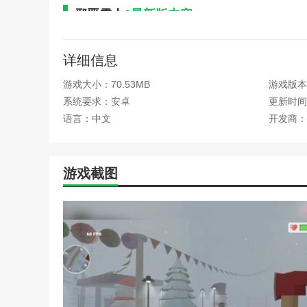
邪恶雪人
2最新版内容
1.这个城镇的地形非常复杂。如果你不小心，你会在
详细信息
2.小心躲起来。城堡里有很多雪人。如果他们被暴露
游戏大小：70.53MB
游戏版本：
3.不要被眼前的恐惧吓倒。只有克服恐惧，你才能继
系统要求：安卓
更新时间：2
4.及时提高武器的威力和效率，确保在发生危险时迅
语言：中文
开发商：
邪恶雪人
2最新版特色
1.地图面积大，让你自由探索，发现许多惊喜。
游戏截图
2.这个世界充满了神秘。有雪人，其他意想不到的事
3.在移动过程中，雪人会一直追着你。不要被抓住。
4.丰富的游戏关卡融入了众多恐怖元素，让你以独特
邪恶雪人
2游戏玩法
1、下载安装好
邪恶雪人
2，点击玩进入游戏。