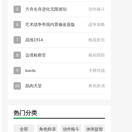
5
方舟生存进化无限琥珀
动作格斗
6
艺术战争帝国内置修改器版
战争策略
7
战地1914
枪战射击
8
边境检察官
模拟塔防
9
kards
卡牌对战
10
肌肉天堂
角色扮演
热门分类
全部
角色扮演
动作格斗
休闲益智