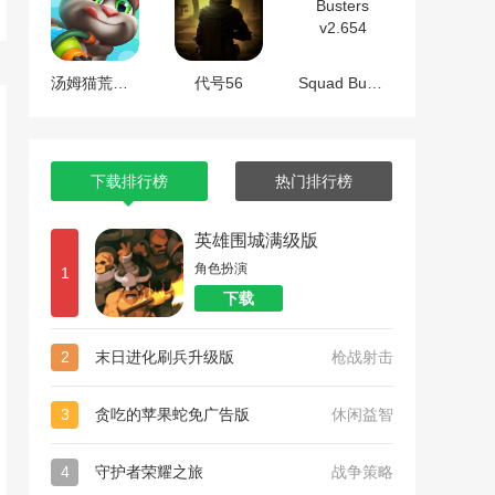
汤姆猫荒野派对
代号56
Squad Busters v2.654
下载排行榜
热门排行榜
英雄围城满级版
角色扮演
1
下载
2
末日进化刷兵升级版
枪战射击
3
贪吃的苹果蛇免广告版
休闲益智
4
守护者荣耀之旅
战争策略