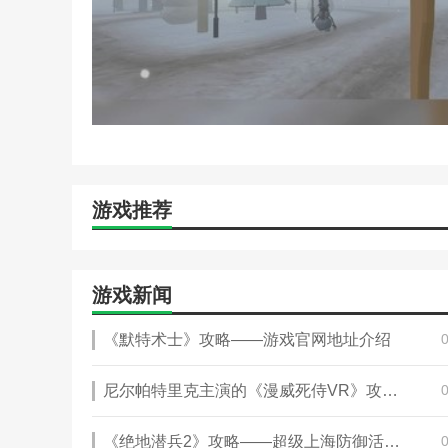
2、你可以选择游戏的难度进入游戏。
3、进入之后点击下方的按键可以切换武器，右边的
4、点击左上角的地图可以查看当前位置，绿色光点
5、碰到雪人需要躲避起来或者拿出武器将他打倒。
6、在游戏主页面，点击店铺可以进行购买武器。
本站为您提供
邪恶雪人
2 最新版的 手机游戏 ，欢
游戏推荐
热门搜索:
世界末日生存游戏攻略破解版(世界末日生存破
略)
野外生存的世界游戏攻略综合篇(模拟野外生存游戏大全
游戏新闻
《默特术士》攻略——游戏官网地址介绍
尼尔帕特里克主演的《漫威死侍VR》攻略——将亮相夏日游戏节
《绝地潜兵2》攻略——超级上海防御活动引发差评，中国玩家社区呼吁理性讨论