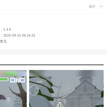
展开
这个迷宫般的地方迷路的。
，他们将被包围。
1.4.9
续推动进步。
025-09-15 06:24:31
速解决。
暂无
情也会发生。
的勇气自由突破。