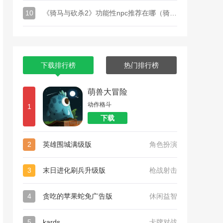
10
《骑马与砍杀2》功能性npc推荐在哪（骑马与砍杀2NPC位置）
下载排行榜
热门排行榜
萌兽大冒险
动作格斗
1
下载
2
英雄围城满级版
角色扮演
3
末日进化刷兵升级版
枪战射击
4
贪吃的苹果蛇免广告版
休闲益智
5
kards
卡牌对战