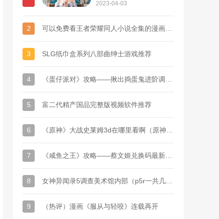
接
2023-04-03
2
可以免费看王者荣耀同人小说全集的漫画软件推荐
3
SLG纸巾盒系列八部曲绅士游戏推荐
4
《蛋仔派对》攻略——揪出捣蛋鬼进阶调查问卷答题答案汇总
5
富二代精产国品完整版视频软件推荐
6
《原神》大战史莱姆3d在哪里看啊（原神史莱姆刷怪路线）
7
《咸鱼之王》攻略——蔡文姬兑换码最新汇总2023
8
女神异闻录5调查美术馆内部（p5r一共几个殿堂）
9
（热评）漫画《服从与轻咬》连载再开