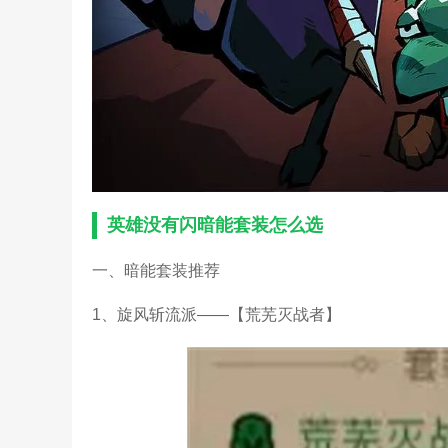
英雄没有闪暗能套装怎么选
一、暗能套装推荐
1、旋风斩流派——【荒芜灭战者】