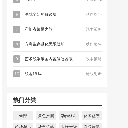
6
深城全结局解锁版
动作格斗
7
守护者荣耀之旅
战争策略
8
方舟生存进化无限琥珀
动作格斗
9
艺术战争帝国内置修改器版
战争策略
10
战地1914
枪战射击
热门分类
全部
角色扮演
动作格斗
休闲益智
枪战射击
战争策略
卡牌对战
音乐舞蹈