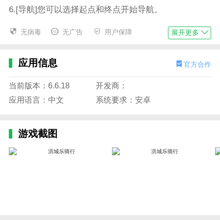
6.[导航]您可以选择起点和终点开始导航。
软件特色
无病毒
无广告
用户保障
展开更多
1、自行车租赁操作简单，直接通过手机扫码即可快速
租车。
应用信息
官方合作
2.实时跟踪自行车位置，快速找到周边自行车，租车更
方便。
当前版本：6.6.18
开发商：
应用语言：中文
系统要求：安卓
3.迅速找到自行车。当地所有地区都有自行车停放，所
以租车更快。
4.租车支付便捷，轻松在线完成租车支付，支付透明，
游戏截图
安全有保障。
5.租车费用标准:一小时免费，两小时1元，三小时2元。
小编评价
1.洪城乐骑行是南昌的公共自行车服务平台。该平台提
供站点、查询、导航、报修等多种功能，可以帮助用户
更加轻松便捷地骑行绿色自行车。