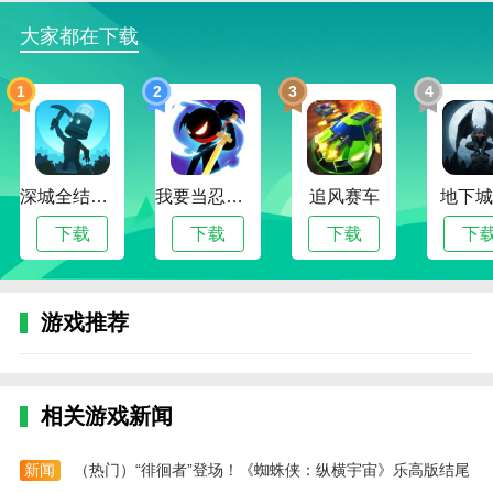
2.洪城乐骑行为用户提供便捷绿色的出行方式。通过租
大家都在下载
用公共自行车，用户可以更方便、更环保地出行。
1
2
3
4
更新日志
修复一些已知的问题
热门搜索:
世界末日生存游戏攻略破解版(世界末日生存破解版最新
版无限金币下载)
模拟冒险角色游戏攻略(冒险世界手游人物攻略)
深城全结局解锁版
我要当忍者无限金币版
追风赛车
地下城
野外生存的世界游戏攻略综合篇(模拟野外生存游戏大全)
下载
下载
下载
下
游戏推荐
相关游戏新闻
新闻
（热门）“徘徊者”登场！《蜘蛛侠：纵横宇宙》乐高版结尾