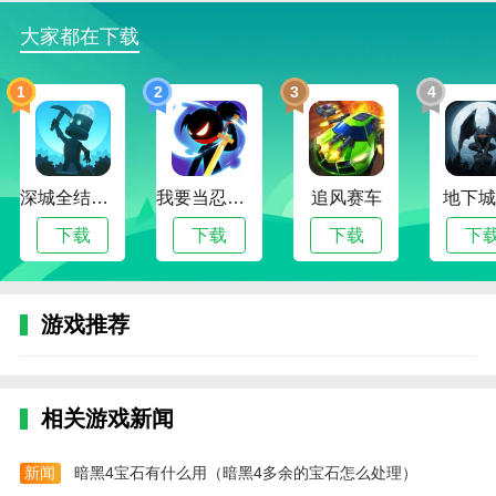
1.此外，平台还提供了很多股票技术培训的教学知识。
大家都在下载
2.它不是股票交易的模拟软件，而是股票技术分析的高
效强化训练工具。
1
2
3
4
更新日志
1.bug修复
2.改善用户体验
深城全结局解锁版
我要当忍者无限金币版
追风赛车
地下城
热门搜索:
世界末日生存游戏攻略破解版(世界末日生存破解版最新
下载
下载
下载
下
版无限金币下载)
模拟冒险角色游戏攻略(冒险世界手游人物攻略)
野外生存的世界游戏攻略综合篇(模拟野外生存游戏大全)
游戏推荐
相关游戏新闻
新闻
暗黑4宝石有什么用（暗黑4多余的宝石怎么处理）