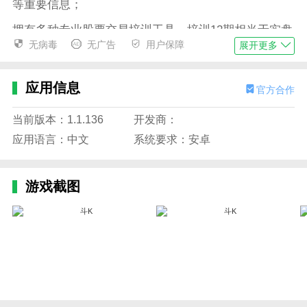
等重要信息；
拥有多种专业股票交易培训工具，培训12期相当于实盘
无病毒
无广告
用户保障
展开更多
交易一年；
邀请好友一起使用可以享受优惠，赚取现金；
应用信息
官方合作
自定义自己的邀请函二维码，设置个性化海报。
当前版本：1.1.136
开发商：
软件特色
1.我们可以通过各种热点事件来预测行业趋势的发展。
应用语言：中文
系统要求：安卓
2.一款为你提供股市实时新闻信息的应用。股市实时资
讯必备软件
游戏截图
3.根据个股数据的相关性匹配个股，快速命中受事件影
响的个股。
4.涵盖全球市场的实时报价、公告、研究报告和其他重
要信息永久免费。
小编评价