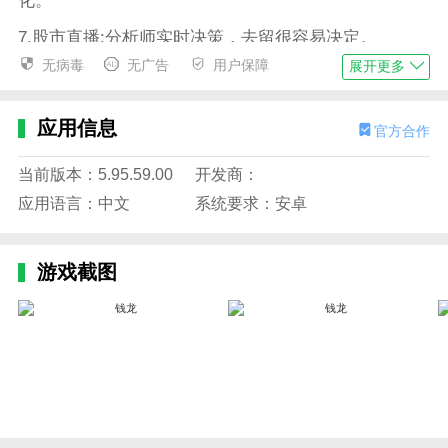
化。
7.股市直播:分析师实时决策，去留很容易决定。
无病毒
无广告
用户保障
展开更多
8.金融智能诊断:AI技术应用，深度挖掘投资价值。
如果您对我们的软件有任何建议或意见，请联系我们。
应用信息
官方合作
钱龙用户交流QQ群:251336755
当前版本：5.95.59.00
开发商：
钱龙官方客服QQ: 33183120062
应用语言：中文
系统要求：安卓
微信微信官方账号:钱龙软件
电话:400-820-1113
游戏截图
软件功能
1.支持预约、加入U计划、查询加入记录、状态等信
息。
2.可以批量竞价购买，购买和转让债权。
3.可以通过手机提现，管理银行卡。