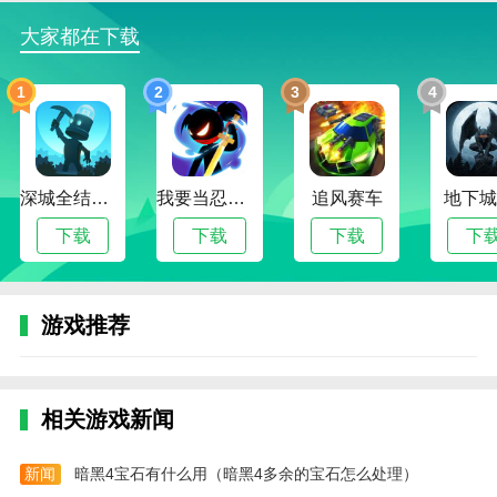
4.查询个人资产账户信息
大家都在下载
5.查询交易记录和零散的投标收据
1
2
3
4
6.设置手势密码等。
小编评价
钱龙2023版可以及时推送最新的财经资讯，同时钱龙
app还可以帮助投资者控制投资风险，并且会由国有股
深城全结局解锁版
我要当忍者无限金币版
追风赛车
地下城
运作，降低投资者的投资风险。
下载
下载
下载
下
更新日志
1.优化用户体验
游戏推荐
热门搜索:
世界末日生存游戏攻略破解版(世界末日生存破解版最新
版无限金币下载)
模拟冒险角色游戏攻略(冒险世界手游人物攻略)
野外生存的世界游戏攻略综合篇(模拟野外生存游戏大全)
相关游戏新闻
新闻
暗黑4宝石有什么用（暗黑4多余的宝石怎么处理）