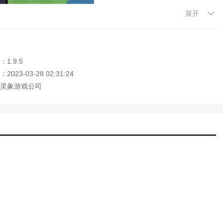
(僵尸钥匙游戏)
展开
尸炮艇生存无限金币)
(僵尸生活完整攻略)
感和体验最强。
险岛online官网)
最好的玩家，体验无尽的战争！
1.9.5
尸怎么玩)
(忍者神龟秘籍无限飞镖)
手，体验不同的娱乐方式。
023-03-28 02:31:24
尸世界大战攻略游侠网)
灵象游戏公司
僵尸的吃鸡手游)
综合篇(小僵尸大作战)
必须对抗所有的僵尸。
无限恐怖游戏安卓版攻略视频)
略(新植物大战僵尸网页游戏攻略大全)
别很大，需要一个一个选择。
与僵尸)
你更好地战斗。
戏攻略(僵尸植物大战僵尸的游戏)
略(植物大战僵尸机器人那关怎么打)
走得更远。
(植物大战僵尸原版小游戏攻略)
僵尸2攻略)
僵尸和雪橇车僵尸的攻略技巧)
全(僵尸感染人类的游戏攻略大全视频)
成就来解锁新物品。
毁灭工程烧伤)