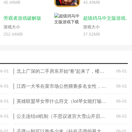
大战植物游戏大全)
植物大战全明星游戏攻略(植物大战僵尸游戏全明星)
45.49MB
45.49MB
全(僵尸感染者游戏)
网游)
割绳子无限能量游戏攻略(割绳子无限金币)
毁灭工程金属废料mod)
者的其他游戏)
僵尸毁灭工程短接(僵尸毁灭工程短接一直失败)
戏僵尸怎么过)
旁观者游戏破解版
超级鸡马中文版游戏下载
解密小游戏)
僵尸炮艇生存游戏技巧(僵尸炮艇生存攻略技巧)
戏僵尸僵尸)
略)
游戏大小
僵尸医院手游攻略(僵尸医院手游攻略视频)
游戏大小
尸斯塔布斯卡住)
求生手游僵尸模式怎么进)
炮打僵尸手游攻略(炮打僵尸好玩吗)
252.44MB
37.62MB
尸游戏攻略)
枪战单机游戏)
手游吃鸡打僵尸攻略(吃鸡僵尸生存战攻略)
(冒险岛天魔僵尸刷新时间)
(僵尸阻击小队)
无限恐怖游戏安卓版攻略(恐怖游戏无限金币版)
球僵尸游戏)
上海滩秘籍无限血)
爷爷和僵尸游戏攻略(我想要看僵尸爷爷)
(使命召唤单机打僵尸)
(大战僵尸游戏植物大战僵尸)
版(世界末日生存破解版最新版无限金币下
(植物大战僵尸手机单机游戏)
06-01
北上广深的二手房东开始“卷”起来了，楼市或将迎来拐点（2023二手房楼市）
06-01
大战僵尸端游攻略)
植物僵尸2小游戏攻略(玩玩小游戏植物僵尸2攻略)
限恐怖游戏王血统)
戏图片)
僵尸的撤退游戏攻略(僵尸的撤退游戏攻略视频)
服僵尸模式手游攻略视频)
程发高烧多久)
僵尸简体游戏攻略开门密码(僵尸钥匙游戏)
06-01
江西一大爷在菜市场公然猥亵多名女性，行为令人作呕（2023江西大爷猥亵）
06-01
略(僵尸升级网游开局)
生存无限金币)
僵尸世界生存攻略游戏攻略(僵尸生活完整攻略)
攻略秘籍(植物大战僵尸坚不可摧攻略图)
岛天魔僵尸多久刷一次(冒险岛online官网)
会攻略(植物大战僵尸原版跳跳舞会攻略)
06-01
英雄联盟琴女带什么符文（lol琴女能打输出吗）
06-01
)
忍者神龟游戏秘籍无限武器(忍者神龟秘籍无限飞镖)
僵尸下载)
大战攻略游侠网)
手游吃鸡打僵尸攻略(能打僵尸的吃鸡手游)
攻略(植物大战僵尸的游戏攻略)
06-01
公主连结sl机制（不思议迷宫大雪山开启具体方法）
06-01
(小僵尸大作战)
战争攻略)
怖游戏安卓版攻略视频)
病毒攻略)
植物大战僵尸网页游戏攻略大全)
爷爷和僵尸游戏攻略(爷爷与僵尸)
06-01
子弹一秒可以跑多少米（站在子弹的最大射程外能不能看见子弹落在脚下）
06-01