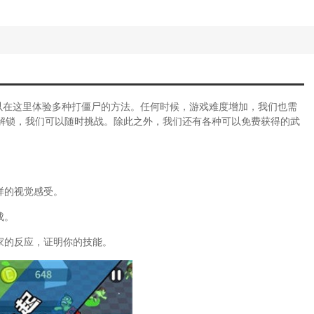
(僵尸攻略)
对游戏攻略视频)
尸世界大战游戏玩法介绍)
生游戏)
(绝地求生僵尸模式手游攻略大全)
怖僵尸单机游戏攻略手机版)
打僵尸手游)
以在这里体验多种打僵尸的方法。任何时候，游戏难度增加，我们也需
(苹果打僵尸的游戏)
解锁，我们可以随时挑战。除此之外，我们还有各种可以免费获得的武
离僵尸医院游戏攻略视频)
综合篇(工程队大战僵尸小游戏)
限恐怖单机游戏秘籍怎么用)
恐怖爷爷)
样的视觉感受。
僵尸世界大战游戏玩法)
星僵尸图鉴)
成。
戏攻略(植物大战僵尸单机版网页游戏攻略
家的反应，证明你的技能。
(僵尸大战植物游戏大全)
植物大战僵尸游戏全明星)
僵尸游戏网游)
割绳子无限金币)