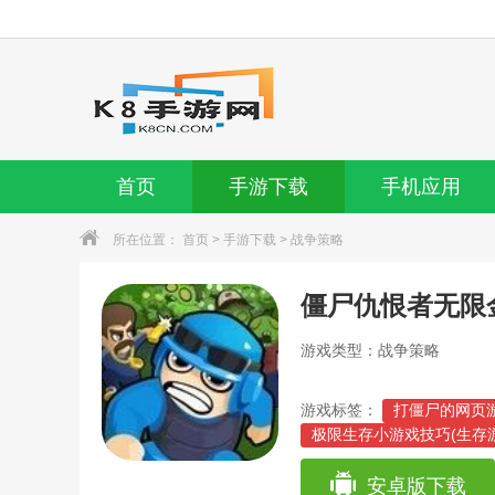
首页
手游下载
手机应用
所在位置：
首页
>
手游下载
>
战争策略
僵尸仇恨者无限
游戏类型：战争策略
游戏标签：
打僵尸的网页
极限生存小游戏技巧(生存
僵尸大作战游戏攻略(僵尸
僵尸毁灭工程短接(僵尸毁
安卓版下载