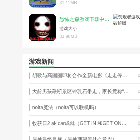
植物大战僵尸小游戏全攻略(僵尸
31.11MB
僵尸感染人类的游戏攻略大
打僵尸的网页游戏攻略(打僵尸游戏
僵尸毁灭工程金属废料(僵尸
僵尸的撤退游戏攻略(僵尸撤退作
僵尸坑爹游戏攻略(坑爹游
恐怖之森游戏下载中文版
僵尸简体游戏攻略开门密码(僵尸
僵尸丧尸游戏攻略(僵尸游
游戏大小
僵尸世界生存攻略游戏攻略(僵尸攻
僵尸斯塔布斯游戏攻略(僵
绝地求生僵尸模式手游攻略(绝地
33.98MB
僵尸游戏攻略(植物大战僵
苹果上的枪战僵尸游戏攻略(苹果
冒险岛天魔僵尸多久刷一次
特别小队大战僵尸游戏攻略综合篇
全球僵尸风暴游戏攻略(地
血战上海滩有没有游戏秘籍(血战
使命召唤单机僵尸模式攻略
游戏新闻
战僵尸游戏植物大战僵尸游戏攻略
世界末日生存游戏攻略破解
植物大战僵尸单机版网页游戏攻略
载)
胡歌与高圆圆即将合作全新电影《走走停停》，今日正式开机（2023胡歌走走停停）
植物大战僵尸小游戏全攻略(植物
无限恐怖游戏血统资料(无
割绳子无限能量游戏攻略(割绳子游
亚服僵尸模式手游攻略(亚
僵尸毁灭工程发高烧(僵尸毁灭工
大龄男孩敲断景区钟乳石带走，家长竟称“孩子特别喜欢”（2023钟乳石被破坏）
有个打僵尸升级网页游戏攻
僵尸炮艇生存游戏技巧(僵尸炮艇
植物大战僵尸坚不可摧游戏
僵尸游戏攻略(僵僵尸游戏)
冒险
植物大战僵尸小游戏跳跳舞
noita魔法（noita可以联机吗）
炮打僵尸手游攻略(炮打僵尸怎么玩
纸上灭僵尸游戏攻略(消灭
世界大战僵尸游戏攻略(僵尸世界
单机游戏植物大战僵尸玩法
收获日2 ak car成就（GET IN 和GET ON哪一个是上汽车）
特别小队大战僵尸游戏攻略综合篇
将僵尸大战游戏攻略(僵尸
无限恐怖游戏安卓版攻略(无限恐
僵尸感染小游戏攻略(僵尸
新植物大战僵尸网页游戏攻略(新
原神最终目标（原神期望值什么意思）