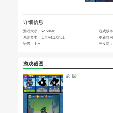
僵尸简体游戏攻略开门密码
僵尸仇恨者无限金币版描述
僵尸炮艇生存游戏技巧(僵
僵尸世界生存攻略游戏攻略
1.游戏中无止境的战斗让游戏更加精彩！，对游戏的开发
僵尸游戏攻略(僵僵尸游戏)
详细信息
冒险岛天魔僵尸多久刷一次(冒
2.在僵尸仇恨者无限金币版游戏的战场上击败敌人，成为
游戏大小：52.58MB
游戏版本：
炮打僵尸手游攻略(炮打僵
忍者神龟游戏秘籍无限武器
3、多种模式等你来玩，多种不同的娱乐方式让人爱不释
系统要求：安卓V4.1.0以上
更新时间：2
世界大战僵尸游戏攻略(僵
语言：中文
开发商：
僵尸仇恨者无限金币版优势
手游吃鸡打僵尸攻略(能打
特别小队大战僵尸游戏攻略
1.游戏中每个战场上能帮你提高的策略都是不一样的。你
无限恐怖游戏安卓版攻略(
游戏截图
新植物大战僵尸网页游戏攻
2.你在僵尸仇恨者无限金币版游戏中的技能和射击技能差
爷爷和僵尸游戏攻略(爷爷
充分发挥你的聪明才智，制造更多的武器。武器可以帮助
战僵尸游戏植物大战僵尸游
植物大战僵尸机器人游戏攻
4.每种载具都有抗性血棒，玩家需要解锁更强的载具才能
植物大战僵尸小游戏全攻略
植物僵尸2小游戏攻略(植物
用户评估
冰车僵尸小游戏攻略(冰车
僵尸感染人类的游戏攻略大
我们可以将您的团队添加到此游戏中，以杀死僵尸并获得
僵尸毁灭工程发高烧(僵尸