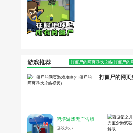
战略水平:4.3
僵尸坑爹游戏攻略(僵尸坑
僵尸丧尸游戏攻略(僵尸攻略
有趣:8.1
僵尸世界生存攻略游戏攻略
僵尸游戏攻略(僵尸游戏攻
游戏难度:8.0
冒险岛天魔僵尸多久刷一次
忍者神龟游戏秘籍无限武器
世界大战僵尸游戏攻略(世
无限恐怖游戏血统资料(无
新植物大战僵尸网页游戏攻
亚服僵尸模式手游攻略(僵
游戏推荐
打僵尸的网页游戏攻略(打僵尸的
有个打僵尸升级网页游戏攻
僵尸大作战游戏攻略(僵尸大作战
战僵尸游戏植物大战僵尸游
僵尸简体游戏攻略开门密码(僵尸攻
植物大战僵尸机器人游戏攻
僵尸世界大战游戏玩法(僵尸世界
植物大战僵尸小游戏跳跳舞
绝地求生僵尸模式手游攻略(绝地
略)
恐怖僵尸单机游戏攻略(恐怖僵尸
植物僵尸2小游戏攻略(植物
苹果上的枪战僵尸游戏攻略(苹果
冰车僵尸小游戏攻略(植物
特别小队大战僵尸游戏攻略综合篇
单机游戏植物大战僵尸玩法
无限恐怖单机游戏秘籍(无限恐怖
全)
爬塔游戏无广告版
游戏大战僵尸的游戏攻略(僵尸世
疯狂农场3小游戏秘籍(疯狂
植物大战僵尸单机版网页游戏攻略
游戏大小
将僵尸大战游戏攻略(僵尸