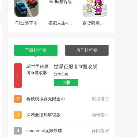
F1公路车手
模拟人生4全dlc整合版
百货商场物语2
下载排行榜
热门排行榜
世界征服者4r魔改版
战争策略
1
下载
2
枪械模拟器无限金币
模拟塔防
3
深城全结局解锁版
动作格斗
4
smash hit无限铁球
休闲益智