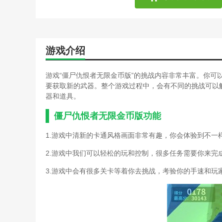
僵尸简体游戏攻略开门密码
僵尸派对游戏攻略(僵尸派
僵尸世界大战游戏玩法(僵
僵尸医院手游攻略(僵尸医
游戏介绍
绝地求生僵尸模式手游攻略
恐怖僵尸单机游戏攻略(恐
妹子与僵尸游戏攻略(妹子
游戏“僵尸仇恨者无限金币版”的挑战内容非常丰富。你可
苹果上的枪战僵尸游戏攻略
要获取新的武器。整个游戏过程中，会有不同的挑战可以
逃离僵尸医院游戏攻略(逃
器和道具。
特别小队大战僵尸游戏攻略
无限恐怖单机游戏秘籍(无
僵尸仇恨者无限金币版功能
爷爷和僵尸游戏攻略(僵尸
1.游戏中清新的卡通风格画面非常有趣，你会体验到不一
游戏大战僵尸的游戏攻略(
战僵尸明星游戏攻略(全明
2.游戏中我们可以轻松的玩和控制，很多任务需要你来完
植物大战僵尸单机版网页游
大全)
3.游戏中会有很多关卡等着你去挑战，考验你的手速和玩
植物大战僵尸小游戏全攻略
植物大战全明星游戏攻略(
打僵尸的网页游戏攻略(打
割绳子无限能量游戏攻略(