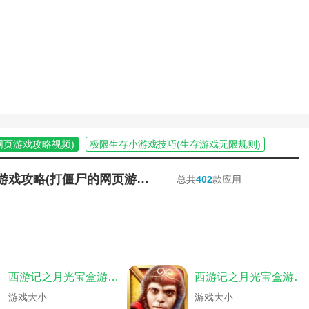
爹游戏攻略大全)
)
(僵尸世界生存指南游戏)
略大全)
(冒险岛九尾狐多久刷一次)
(忍者神龟游戏绝招)
界大战僵尸游戏攻略手机版)
限恐怖全人物)
略(植物大战僵尸僵尸游戏)
尸模式国际服体验服下载)
网页游戏攻略视频)
极限生存小游戏技巧(生存游戏无限规则)
略(打僵尸的页游)
游戏攻略视频)
僵尸毁灭工程短接(僵尸毁灭工程短接车辆要什么技能)
戏攻略(植物僵尸大战游戏植物僵尸大战)
略)
僵尸派对游戏攻略(僵尸派对游戏攻略视频)
打僵尸的网页游戏攻略(打僵尸的网页游戏攻略视频)
总共
402
款应用
略(植物大战僵尸机器人游戏攻略图解)
大战游戏玩法介绍)
僵尸医院手游攻略(僵尸医生游戏)
会攻略(植物大战僵尸跳跳僵尸的舞会攻
求生僵尸模式手游攻略大全)
单机游戏攻略手机版)
妹子与僵尸游戏攻略(妹子打僵尸手游)
僵尸2小游戏怎么过)
打僵尸的游戏)
逃离僵尸医院游戏攻略(逃离僵尸医院游戏攻略视频)
大战僵尸冰车关)
(工程队大战僵尸小游戏)
攻略(单机游戏植物大战僵尸玩法攻略大
单机游戏秘籍怎么用)
爷爷和僵尸游戏攻略(僵尸恐怖爷爷)
西游记之月光宝盒游戏破解版
西游记之月光宝盒游戏福利版
界大战游戏玩法)
战僵尸明星游戏攻略(全明星僵尸图鉴)
农场3无限金币)
(植物大战僵尸单机版网页游戏攻略大全)
游戏大小
游戏大小
大作战攻略)