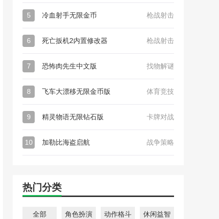
5
冷血射手无限金币
枪战射击
6
死亡扳机2内置修改器
枪战射击
7
恐怖肉先生中文版
找物解谜
8
飞车大漂移无限金币版
体育竞技
9
精灵物语无限钻石版
卡牌对战
10
加勒比海盗启航
战争策略
热门分类
全部
角色扮演
动作格斗
休闲益智