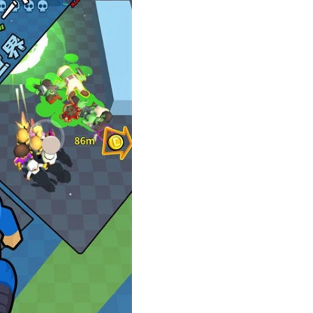
撤退作者的其他游戏)
灭工程短接一直失败)
(僵尸解密小游戏)
尸炮艇生存攻略技巧)
(僵尸攻略)
院手游攻略视频)
(绝地求生手游僵尸模式怎么进)
尸好玩吗)
(苹果枪战单机游戏)
僵尸生存战攻略)
综合篇(僵尸阻击小队)
恐怖游戏无限金币版)
(血战上海滩秘籍无限血)
要看僵尸爷爷)
戏攻略(大战僵尸游戏植物大战僵尸)
戏攻略(植物大战僵尸手机单机游戏)
(植物大战僵尸端游攻略)
小游戏植物僵尸2攻略)
割绳子游戏图片)
的撤退游戏攻略视频)
毁灭工程发高烧多久)