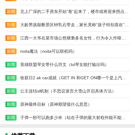
通
吗)
新闻
北上广深的二手房东开始“卷”起来了，楼市或将迎来拐点（2023二手房楼市）
新闻
大龄男孩敲断景区钟乳石带走，家长竟称“孩子特别喜欢”（2023钟乳石被破坏）
新闻
江西一大爷在菜市场公然猥亵多名女性，行为令人作呕（2023江西大爷猥亵）
新闻
noita魔法（noita可以联机吗）
新闻
英雄联盟琴女带什么符文（lol琴女能打输出吗）
新闻
收获日2 ak car成就（GET IN 和GET ON哪一个是上汽车）
新闻
公主连结sl机制（不思议迷宫大雪山开启具体方法）
新闻
原神最终目标（原神期望值什么意思）
新闻
子弹一秒可以跑多少米（站在子弹的最大射程外能不能看见子弹落在脚下）