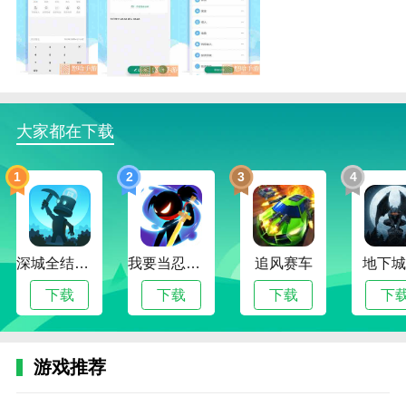
通用记账本的亮点
1.包括最强大的预算功能，可以更好地管理消费者支
出，降低成本，加快记账速度，优化收入和支出类型。
2.在通用记账本这个软件中的用户可以选择多种记录方
大家都在下载
式，还可以管理自定义收支标签、记账时间和评论。
1
2
3
4
3.选择了各种统计方法来帮助用户更好地计算收入和支
出流量。你可以随时查看剩余资金余额，这样你就可以
明智地花钱。
通用记账本的功能
深城全结局解锁版
我要当忍者无限金币版
追风赛车
地下城
1.该软件是手机软件中的一款免费记账工具，专为多用
下载
下载
下载
下
户设计，详细记录用户每月的收支情况。
2.通过这个软件，用户可以清楚地知道自己的钱花在哪
游戏推荐
里，选择自己的人生规划，做出最佳的实际影响。
电
传
电
传
传
rvdata2
rvdata2
《永
《国
暗
《仁
《全
《天
3.有需要的合作伙伴可以下载体验，创建个人财务报告