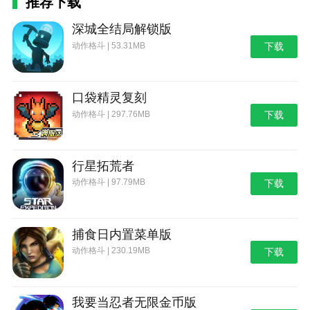
推荐下载
深城全结局解锁版
动作格斗 | 53.31MB
下载
口袋精灵复刻
动作格斗 | 297.76MB
下载
行星拓荒者
动作格斗 | 97.79MB
下载
捕食日内置菜单版
动作格斗 | 230.19MB
下载
我要当忍者无限金币版