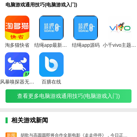
脑
奇
脑
奇
奇
存档修
存档修
劫无
王的
黑
王》
面战
谕手
电脑游戏通用技巧(电脑游戏入门)
供您阅读，支持借记管理并访问详细的信用记录。
游
游
游
游
游
改器
改器
间》
恩赐
破
必学
争:
游》
戏
戏
戏
戏
戏
(rmvx
(rvdata2
强力
2》
坏
通用
战锤
玉虚
4.通用记账本软件运行速度快，操作过程非常实用。作
通
通
通
通
通
通用存
通用修
武器
全关
神
武技
2》
神格
用
用
用
用
用
档修改
改器)
天赋
卡通
2
推荐
通用
搭配
为一款全新易用的手机记账工具，软件界面非常干净。
技
攻
技
攻
攻
器)
排行
用技
不
书
型巨
推荐
5
巧
略
巧
略
略
榜第
巧怎
同
(《仁
兽详
攻略
通用记账本的优势
(电
(传
(电
(传
(玩
一
么过
版
王》
解图
(天
脑
奇
脑
奇
传
(永
(国
本
必学
(战
谕手
淘多猫快省
结绳app最新版本
结绳app源码
小千vivo主题助手内测版下载
1.有不同的分类图标，一个非常好记的运营商账号，秒
游
各
游
游
奇
劫无
王的
存
通用
锤2
游玉
录，一个非常好用的生活助手，可以包含当月或者当年
戏
个
戏
戏
攻
间通
恩赐
档
武技
全面
虚通
入
版
玩
手
略)
用天
2测
通
推荐
战争
用天
(
的开销，很有帮助。
门)
本
法)
游
赋加
评)
用
书有
巨兽
赋加
攻
新
点攻
吗
哪些)
排行
点)
2.我们可以在通用记账本这个软件里计算自己的收入和
略)
手
略)
(暗
特殊
支出，准确的核对支出，制定支出计划。
攻
黑
兵
风暴嗅探器无敌版
百膳在线
略)
2
种)
3.在通用记账本这个软件中，我们可以直接找到我们需
不
查看更多电脑游戏通用技巧(电脑游戏入门)
同
语
要的不同内容，来创造最佳的动手效果。
版
本
存
档
相关游戏新闻
可
以
互
新闻
胡歌与高圆圆即将合作全新电影《走走停停》，今日正式开机（2023胡歌走走停停）