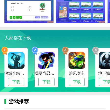
以快速下载自己的学习视频，随时随地观看自己的学
习。
3.自动为用户生成学习报告，让你在这里更好的了解自
己的学习状态，实时协调更新官方教材。你不仅在上
课，还在上课。
大家都在下载
对小学数学同步课堂的描述
1.在小学数学同步课堂这个软件中，根据年级、地区、
1
2
3
4
系统，明智地制定教育计划，让你的孩子取得良好的教
育效果。
2.题目不能涉及，不要太关注知识点。知识点不要灵活
运用，可以给你更详细的分析。从一年级到十二年级都
深城全结局解锁版
我要当忍者无限金币版
追风赛车
地下城
有课本。
下载
下载
下载
下
3.因为小学在线学习的特点，比如知名老师可以授课解
决问题，加强孩子在学校的影响力，在实践中解决问
题，可以提高成绩。
游戏推荐