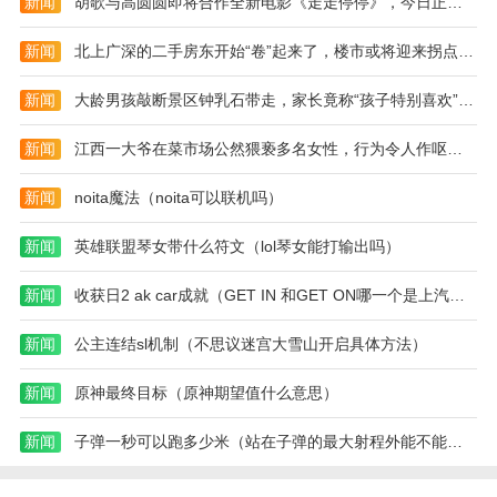
新闻
胡歌与高圆圆即将合作全新电影《走走停停》，今日正式开机（2023胡歌走走停停）
哪
些)
新闻
北上广深的二手房东开始“卷”起来了，楼市或将迎来拐点（2023二手房楼市）
新闻
大龄男孩敲断景区钟乳石带走，家长竟称“孩子特别喜欢”（2023钟乳石被破坏）
新闻
江西一大爷在菜市场公然猥亵多名女性，行为令人作呕（2023江西大爷猥亵）
新闻
noita魔法（noita可以联机吗）
新闻
英雄联盟琴女带什么符文（lol琴女能打输出吗）
新闻
收获日2 ak car成就（GET IN 和GET ON哪一个是上汽车）
新闻
公主连结sl机制（不思议迷宫大雪山开启具体方法）
新闻
原神最终目标（原神期望值什么意思）
新闻
子弹一秒可以跑多少米（站在子弹的最大射程外能不能看见子弹落在脚下）