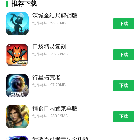
推荐下载
深城全结局解锁版
动作格斗 | 53.31MB
下载
口袋精灵复刻
动作格斗 | 297.76MB
下载
行星拓荒者
动作格斗 | 97.79MB
下载
捕食日内置菜单版
动作格斗 | 230.19MB
下载
我要当忍者无限金币版