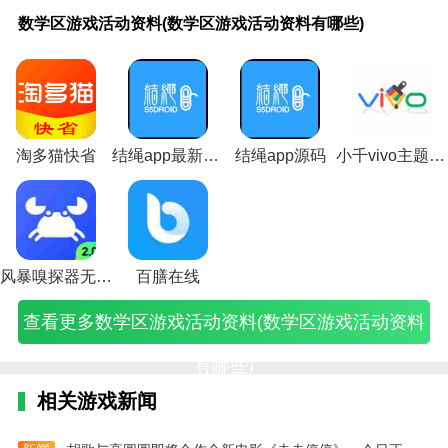
小学数学同步课堂的亮点
数
猜
数
流
数
坑
流
数学
流
数
小
数
荔
小
小
小
语
小
学
数
学
行
学
爹
行
游戏
行
学
兔
学
枝
学
学
学
文
学
数学区游戏活动资料(数学区游戏活动资料有哪些)
1.在小学数学同步课堂中，你可以给孩子一个上课的视
区
字
游
的
游
的
的
的资
的
游
套
游
庄
篮
篮
六
游
六
游
位
戏
小
戏
游
小
料
小
戏
圈
戏
园
球
球
年
戏
年
频，讲解上课成绩，课后测试，模拟单元测试，期中测
戏
置
包
学
包
戏
学
(《数
学
的
体
的
游
的
的
级
中
级
试，期末测试等等。
活
游
含
亲
含
攻
亲
学游
亲
资
育
资
戏
游
游
英
国
英
动
戏
玩
子
玩
略
子
戏》)
子
料
游
料
什
戏
戏
语
资
语
2.在小学数学同步课堂这个软件里，有专业小学老师的
资
技
法
游
法
(坑
游
游
(数
戏
(游
么
玩
玩
游
料
游
料
巧
和
戏
和
爹
戏
戏
学
玩
戏
玩
法
法
戏
网
戏
(
在线直播辅导。看直播可以获得很好的学习效果。
(数
(数
目
玩
目
游
玩
玩
游
法
中
法
(小
(小
活
(语
活
淘多猫快省
结绳app最新版本
结绳app源码
小千vivo主题助手内测版下载
学
学
标
法
标
戏
法
法
戏
(小
的
(庄
朋
学
动
文
动
3.它可以为孩子提供大量的题库资源，让你随时通过手
区
题
(数
(简
(数
攻
(适
(小
的
学
数
园
友
篮
资
游
资
机在这里练习，给你提供错题本，自动帮你解答。你在
游
猜
学
单
学
略
合
学
资
体
学
小
篮
球
料
戏
料
戏
数
游
好
游
数
小
亲
料
育
知
课
球
课
(六
课
(小
这里可以做得更好。
活
字
戏
玩
戏
学
学
子
有
套
识)
堂
游
游
年
堂)
学
戏
动
和
包
的
的
题)
生
游
哪
圈
荔
戏
戏
级
六
资
位
含
亲
目
玩
戏
些)
游
枝)
玩
有
英
年
风暴嗅探器无敌版
百膳在线
料
置
玩
子
标)
的
有
戏)
法)
哪
语
级
有
游
法
游
亲
哪
些)
游
英
查看更多数学区游戏活动资料(数学区游戏活动资料
哪
戏)
和
戏
子
些)
戏
语
些)
目
小
游
闯
游
标
学
戏)
关)
戏
有哪些)
的
生)
活
游
动
相关游戏新闻
戏)
资
料
有