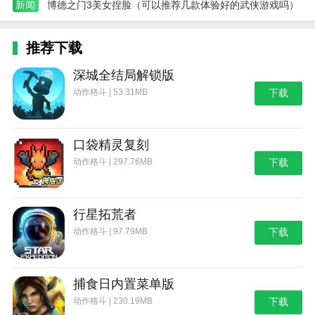
起来非常方便，消费者也不用担心超级实惠的产品。消
新闻
博德之门3美女捏脸（可以推荐几款体验好的武侠游戏吗）
费者可以随时领取的产品折扣和优惠券很多，而且往往
还有很多优先活动。消费者可以根据自己的需求快速买
推荐下载
到心仪的商品。
深城全结局解锁版
只要KMS粉丝购物是你想要的明星，你就可以在这里找
动作格斗 | 53.31MB
下载
到相关的周边产品，甚至可以获得大额购物券。你也可
以用更少的钱支持你的偶像。周边产品很多，还有粉丝
自己做的周边产品。通过购买与您的雕塑相似的产品，
口袋精灵复刻
您可以享受低成本的购物体验。
动作格斗 | 297.76MB
下载
行星拓荒者
动作格斗 | 97.79MB
下载
捕食日内置菜单版
动作格斗 | 230.19MB
下载