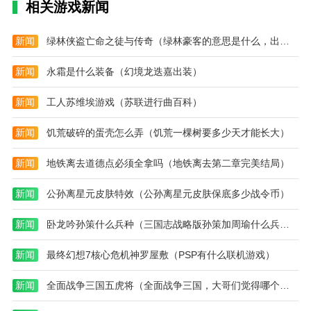
2.用户可以在平台上接收系统消息通知，方便用户办
相关游戏新闻
理。通过扫描功能，他们可以快速识别产品信息，并在
网上购买。
新闻
绿林侠盗亡命之徒与传奇（绿林豪客的意思是什么，出处是哪里）
3.可以直接在线购买商品，创建商品在线订单，一键分
新闻
永霜是什么装备（幻境龙迭嘉出装）
享商品信息，让更多人在鑫源乐拍平台购买商品。
新闻
工人苏维埃游戏（苏联进行曲百科）
鑫源乐拍的特点
1.这个应用程序包含了很多商业信息，用户可以在平台
新闻
饥荒破碎的蛋壳怎么弄（饥荒一棵树要多少天才能长大）
上了解商业信息。产品质量有保证，用户可以在平台上
新闻
地铁离去道德点必须全拿吗（地铁离去第二章完美结局）
放心购买。
2.可以在鑫源乐拍平台实时查看订单明细，实时了解订
新闻
公孙离星元皮肤特效（公孙离星元皮肤保底多少战令币）
单情况。支持网购和团购，很便宜。
新闻
卧龙吟孙策什么兵种（三国志战略版孙策加周瑜什么兵种）
3.可以在鑫源乐拍平台换货，实时把优质商品带回家。
随时查看平台上商家的信息内容，实时高效获取信息。
新闻
最终幻想7核心危机神罗屋敷（PSP有什么联机游戏）
相关建议
新闻
全面战争三国五虎将（全面战争三国，大哥们觉得哪个初始角色最厉害）
饭票购物是商场里非常好用的购物软件。这个软件使用