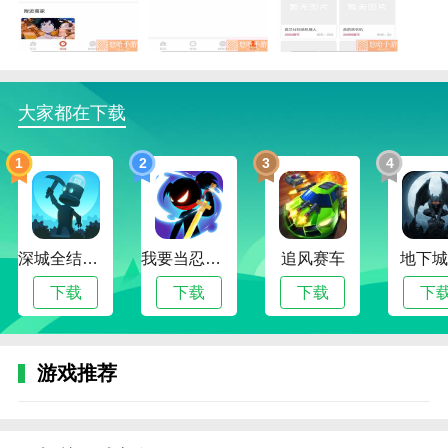
鑫源乐拍的描述
大家都在下载
1.是一个靠购买和分享赚钱的软件。这款应用包含了大
量的商家信息，用户可以在平台上快速查看商家信息，
1
2
3
4
了解商家销售的产品。
2.有分类功能，系统会对各类线上交易信息进行分类，
适合消费者选择需要在平台购买商品的商家在线下单。
深城全结局解锁版
我要当忍者无限金币版
追风赛车
地下城
3.一键支付产品费用，发货后立即开始发货；并且系统
下载
下载
下载
下
会提供一些热门的产品信息，用户可以在线购买产品。
鑫源乐拍的优势
1.通过搜索，可以快速找到平台内相关产品的相关信
游戏推荐
息。平台里有很多产品信息，用户可以选择不同的产品
购买。