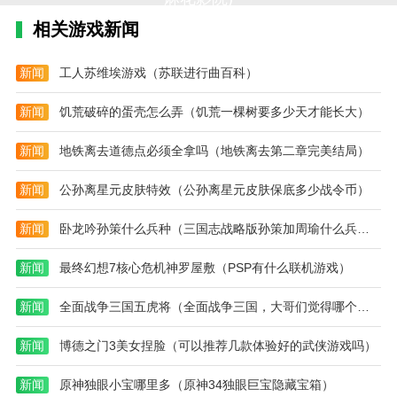
相关游戏新闻
新闻
工人苏维埃游戏（苏联进行曲百科）
新闻
饥荒破碎的蛋壳怎么弄（饥荒一棵树要多少天才能长大）
新闻
地铁离去道德点必须全拿吗（地铁离去第二章完美结局）
新闻
公孙离星元皮肤特效（公孙离星元皮肤保底多少战令币）
新闻
卧龙吟孙策什么兵种（三国志战略版孙策加周瑜什么兵种）
新闻
最终幻想7核心危机神罗屋敷（PSP有什么联机游戏）
新闻
全面战争三国五虎将（全面战争三国，大哥们觉得哪个初始角色最厉害）
新闻
博德之门3美女捏脸（可以推荐几款体验好的武侠游戏吗）
新闻
原神独眼小宝哪里多（原神34独眼巨宝隐藏宝箱）