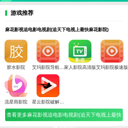
2.还可以点击站内外的海量视频资源库，找到自己感兴
游戏推荐
趣的各类内容。
麻花影视追
淘票票的电
万达影城
淘票票怎么
猫眼电影买
3，老六影院这个软件可以快速升级。会员模式和外挂
电影电视剧
影怎么评价
app更改手
看自己的影
票便宜还是
麻花影视追电影电视剧(追天下电视上最快麻花影院)
(追天下电
影院(淘票
机号(万达
评(淘票票
线下买(猫
模式可以让你用得很好，享受纯粹的视觉盛宴。
视上最快麻
票的电影票
影院手机号
怎么看影院
眼电影票便
花影院)
怎么取)
更换)
评价)
宜还是影院
老六影院函数
便宜)
1.还可以自由体验各种优质真人秀的沉浸式观看环境，
接受系统的各种热门内容推送。
胶水影院
艾玛影院导航入口免费视频
家人影院高清版
艾玛影院极速版
2.您还可以选择图形分享功能，这样您就可以轻松地与
朋友分享所有精彩的视频片段。
3.在老六影院软件里，有各种电视频道，有各种电台深
夜播出的美女主播内容，等你来点。
流星雨影院
星云影院破解版下载
查看更多麻花影视追电影电视剧(追天下电视上最快
麻花影院)