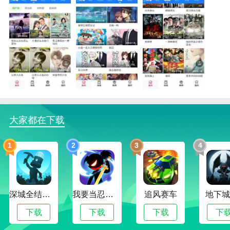
老六影院优势
1.如果你喜欢这个视频软件，请下载到手机上！是一款
手机播放软件，拥有非常强大的快速观看高清视频和
1080优质资源。
大家都在下载
2.可以随意切换超清画质的海量资源，连接WiFi网络时
老六影院可以智能切换调整视频画面。
1
2
3
4
3.用户可以在看电影的同时每秒播放资源。在深夜观看
视频时，他们还可以通过使用开关灯功能来挑战不同的
视频主题和背景。
深城全结局解锁版
我要当忍者无限金币版
追风赛车
地下城
老六影院描述
下载
下载
下载
下
1.用户可以在选择视频时将截图保存到本地手机。可以
找到最新最全的信息，第一时间推送至系统。