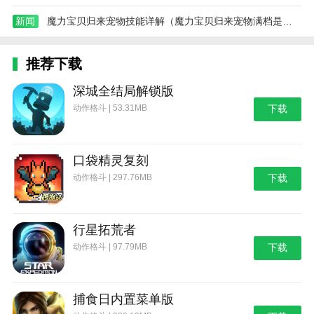
新闻
魔力宝贝归来宠物技能详解（魔力宝贝归来宠物满档是几档）
推荐下载
深城全结局解锁版
动作格斗 | 53.31MB
下载
口袋精灵复刻
动作格斗 | 297.76MB
下载
行星拓荒者
动作格斗 | 97.79MB
下载
捕食日内置菜单版