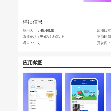
驾考云亮点
1.详细分类。所有信息都被详细分类。学驾照容易多了。
详细信息
2.搜索速度快，需要的信息可以马上搜索到。输入后可以
应用大小：45.46MB
应用版本：
3.每天在驾考云APP上提供大量练习题，可以不断提升
系统要求：安卓V4.3.0以上
更新时间：
语言：中文
开发商：
驾考云函数
1.驾考云APP提供详细视频教程，科目二、科目三提供
应用截图
2.主要有两种模式，两种练习模式可供选择:背诵模式和
3.对各种问题做统计，比如数据统计，问题，错误答案，
驾考云优势
1.在驾考云APP整理错误答案提问的过程中，整理错误答
2.课程分类。所有的学习课程都是分类的，任何人都可以