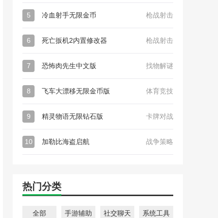
5
冷血射手无限金币
枪战射击
6
死亡扳机2内置修改器
枪战射击
7
恐怖肉先生中文版
找物解谜
8
飞车大漂移无限金币版
体育竞技
9
精灵物语无限钻石版
卡牌对战
10
加勒比海盗启航
战争策略
热门分类
全部
手游辅助
社交聊天
系统工具