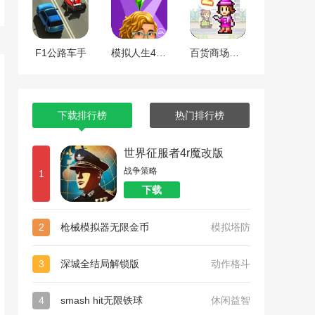
F1公路车手
模拟人生4全dlc整合版
百货商场物语2
下载排行榜
热门排行榜
世界征服者4r魔改版
战争策略
1
下载
2
枪械模拟器无限金币
模拟塔防
3
深城全结局解锁版
动作格斗
4
smash hit无限铁球
休闲益智