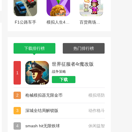
F1公路车手
模拟人生4全dlc整合版
百货商场物语2
下载排行榜
热门排行榜
世界征服者4r魔改版
战争策略
1
下载
2
枪械模拟器无限金币
模拟塔防
3
深城全结局解锁版
动作格斗
4
smash hit无限铁球
休闲益智