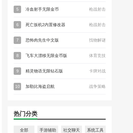
5
冷血射手无限金币
枪战射击
6
死亡扳机2内置修改器
枪战射击
7
恐怖肉先生中文版
找物解谜
8
飞车大漂移无限金币版
体育竞技
9
精灵物语无限钻石版
卡牌对战
10
加勒比海盗启航
战争策略
热门分类
全部
手游辅助
社交聊天
系统工具