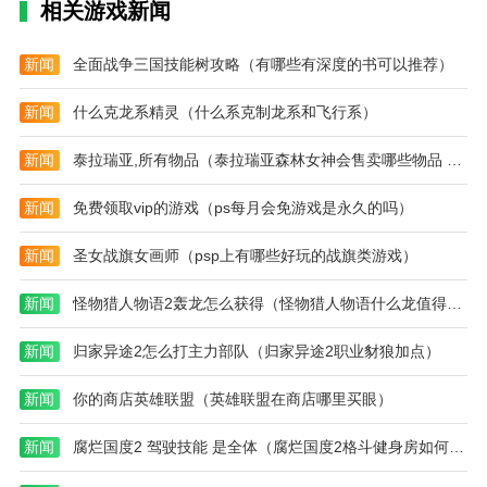
相关游戏新闻
3.高清视频。可以视频交友。这些视频都是高清的。有
一种比较动心的感觉。
新闻
全面战争三国技能树攻略（有哪些有深度的书可以推荐）
可缘交友评估
新闻
什么克龙系精灵（什么系克制龙系和飞行系）
1.自动匹配，对用户有很多自动匹配的效果，帮助用户
享受这个软件的约会。
新闻
泰拉瑞亚,所有物品（泰拉瑞亚森林女神会售卖哪些物品 介绍讲解）
2.可缘交友审查条件和审查条件非常严格，用户可以有
新闻
免费领取vip的游戏（ps每月会免游戏是永久的吗）
超高的交友标准。
新闻
圣女战旗女画师（psp上有哪些好玩的战旗类游戏）
3.想轻松愉快的交流，随时轻松愉快的交流。这种交友
模式在这里完全可以实现。
新闻
怪物猎人物语2轰龙怎么获得（怪物猎人物语什么龙值得培养）
新闻
归家异途2怎么打主力部队（归家异途2职业豺狼加点）
新闻
你的商店英雄联盟（英雄联盟在商店哪里买眼）
新闻
腐烂国度2 驾驶技能 是全体（腐烂国度2格斗健身房如何建设）