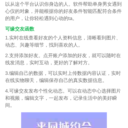
以从这个平台认识你身边的人。软件帮助单身男女遇到
心仪的对象，并能根据你的好友条件智能匹配符合条件
的用户，让你轻松遇到心动的ta。
可缘交友函数
1.实时在线查看好友的个人资料信息，清晰看到图片、
动态、兴趣等细节，找到喜欢的人。
2.支持添加好友。点开账户添加的好友，就可以随时在
线发消息，实时互动，更好的了解对方。
3.编辑自己的数据，可以实时上传数据内容认证，实时
在线实物聊天，编辑保存自己的真实数据信息。
4.可缘交友发布个性化动态。可以在动态中心选择图片
和视频，编辑文字，一起发布，记录生活中的美好瞬
间。