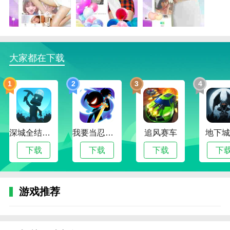
可缘交友优势
1.支持一键速配，可以语音视频匹配，让你快速了解匹
配的异性对象，开始专属互动聊天。
大家都在下载
2.可缘交友支持线上聊天和线下约会。可以遇到喜欢的
1
2
3
4
灵魂朋友，实时谈恋爱，告别单身。
3.清晰的短视频内容，提供各种有趣的短视频动态，随
时观看精彩的短视频，帮你认识和认识各种性格的朋
深城全结局解锁版
我要当忍者无限金币版
追风赛车
地下城
友；
下载
下载
下载
下
可缘交友优势
1.可缘交友冒险是与陌生人的相遇，用户可以有更多的
机会去爱。
游戏推荐
2.真正的人交朋友。所有的朋友都是真实的人。用户可
以在这里随时通过异性扰乱自己的内心。绝对没有机器
人。