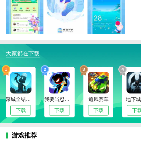
晴空计步函数
1.晴空计步APP每天根据每日排名和体育大神的具体运
动阶段生成专属榜单。
2.可以记录行走的步数和行走的步数，使用的时候大家
都可以清楚的看到。
大家都在下载
3.记录饮用水和日常饮用水信息。任何人都可以随时检
查自己一天喝了多少水。
1
2
3
4
晴空计步优势
1.晴空计步APP提供睡眠注册，记录每天的睡眠时间，
方便查看。
深城全结局解锁版
我要当忍者无限金币版
追风赛车
地下城
2.每天计算步数，可以实现每天计算步数的交互，这样
下载
下载
下载
下
可以更好的记录每个人行走所需的时间。
3.好友排名显示了我和好友每天的行走位置。我们一起
来看看行走的结果。
游戏推荐