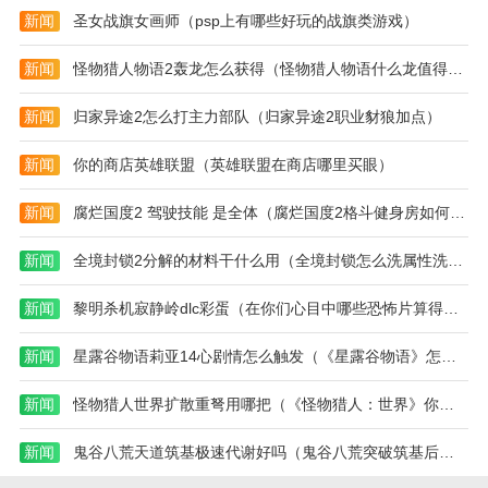
新闻
圣女战旗女画师（psp上有哪些好玩的战旗类游戏）
新闻
怪物猎人物语2轰龙怎么获得（怪物猎人物语什么龙值得培养）
新闻
归家异途2怎么打主力部队（归家异途2职业豺狼加点）
新闻
你的商店英雄联盟（英雄联盟在商店哪里买眼）
新闻
腐烂国度2 驾驶技能 是全体（腐烂国度2格斗健身房如何建设）
新闻
全境封锁2分解的材料干什么用（全境封锁怎么洗属性洗装备方法攻略）
新闻
黎明杀机寂静岭dlc彩蛋（在你们心目中哪些恐怖片算得上是真正的恐怖片）
新闻
星露谷物语莉亚14心剧情怎么触发（《星露谷物语》怎么钓鱼 星露谷物语钓鱼方法及技巧）
新闻
怪物猎人世界扩散重弩用哪把（《怪物猎人：世界》你觉得哪个武器玩起来能轻松一点）
新闻
鬼谷八荒天道筑基极速代谢好吗（鬼谷八荒突破筑基后怎么变强）