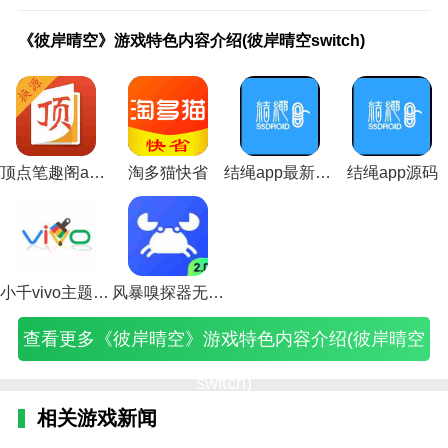
晴空计步功能
《彼岸晴空》游戏特色内容
《彼岸晴空》游戏特色内容
介绍(彼岸晴空switch)
解析图片(彼岸晴空switch)
《彼岸晴空》游戏特色内容介绍(彼岸晴空switch)
1.计算卡路里，运动距离换算成卡路里，这样大家就可
以记录下相应的卡路里了。
2.闹钟提醒，每天无论是睡觉还是喝水，都可以通过闹
钟定时收到提醒。
3.在晴空计步APP中，为了了解平均计算和具体步骤，
顶点笔趣阁app下载红色
淘多猫快省
结绳app最新版本
结绳app源码
可以计算平均每周的运动数据。
4.运动小贴士。推荐很多可以在运动中保护身体健康的
小技巧。
小千vivo主题助手内测版下载
风暴嗅探器无敌版
查看更多《彼岸晴空》游戏特色内容介绍(彼岸晴空
switch)
相关游戏新闻