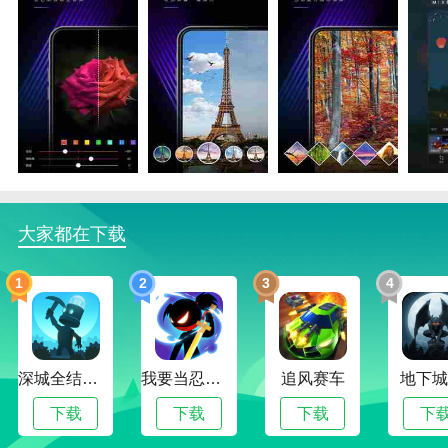
mix滤镜大师直装版亮点
1.在mix滤镜大师直装版中，大大小小的图片贴可以放
在任何地方，可以美化编辑。
2.自动美化根据个人视觉开启自动美化效果，编辑好美
化元素。
大家都在下载
3.可以看到本地编辑的内容，可以方便的在手机上处理
1
2
3
4
照片的本地编辑。
mix滤镜大师直装版功能
1.调整参数。每次拍摄都要调整参数，以获得想要的参
深城全结局解锁版
我要当忍者无限金币版
追风赛车
地下城
数效果。
下载
下载
下载
下
2.图片效果。软件提供了很多画面效果，拍摄时可以使
用多种效果。