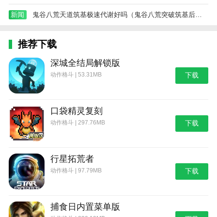
新闻
鬼谷八荒天道筑基极速代谢好吗（鬼谷八荒突破筑基后怎么变强）
推荐下载
深城全结局解锁版
动作格斗 | 53.31MB
下载
口袋精灵复刻
动作格斗 | 297.76MB
下载
行星拓荒者
动作格斗 | 97.79MB
下载
捕食日内置菜单版