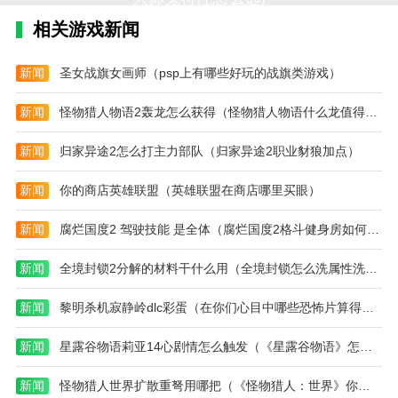
性
么
活
大
量复古风格的照片，这些照片具有不同的纹理和各种照
怎
获
动
师
相关游戏新闻
片滤镜。今后，用户可以自由选择拍摄照片时使用的滤
么
得)
一
活
选)
览
动
镜。
表)
攻
新闻
圣女战旗女画师（psp上有哪些好玩的战旗类游戏）
略
漫画滤镜是一款非常漂亮的特效摄像软件。用户可以创
图)
建特殊效果来添加照片，或瞬间使其外表变老变年轻，
新闻
怪物猎人物语2轰龙怎么获得（怪物猎人物语什么龙值得培养）
或改变性别标记。提供丰富的图片服务，感受完美的图
新闻
归家异途2怎么打主力部队（归家异途2职业豺狼加点）
片添加，支持记录生活中的美好瞬间，自由添加贴纸，
使用美好效果。
新闻
你的商店英雄联盟（英雄联盟在商店哪里买眼）
新闻
腐烂国度2 驾驶技能 是全体（腐烂国度2格斗健身房如何建设）
新闻
全境封锁2分解的材料干什么用（全境封锁怎么洗属性洗装备方法攻略）
新闻
黎明杀机寂静岭dlc彩蛋（在你们心目中哪些恐怖片算得上是真正的恐怖片）
新闻
星露谷物语莉亚14心剧情怎么触发（《星露谷物语》怎么钓鱼 星露谷物语钓鱼方法及技巧）
新闻
怪物猎人世界扩散重弩用哪把（《怪物猎人：世界》你觉得哪个武器玩起来能轻松一点）