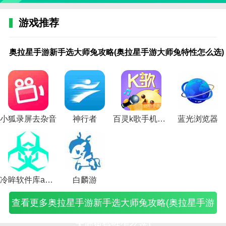
3.mix滤镜大师直装版支持一键拍摄。点击软件自动拍
游戏推荐
照，得到想要的照片。
奥
火
恋
史
新浪足
奥
恋
猫
新浪足
游
游
游
火
天
火
ps
mix滤镜大师直装版优势
拉
影
爱
上
球大师
拉
爱
和
球大师
戏
戏
戏
影
国
影
游
奥拉星手游新手选大师兔攻略(奥拉星手游大师兔特性怎么选)
星
大
大
最
2018(新
星
大
老
2018(足
钓
之
之
忍
拯
忍
戏
1.在mix滤镜大师直装版上，我们提供了小清新文艺风
手
师
师
烧
浪足球
手
师
鼠
球大师
鱼
城
城
者
救
者
逃
游
手
网
脑
大师黄
游
网
游
2019)
王
大
大
手
挑
手
脱
格和多种动画风格来满足你的需求。
新
游
页
游
金一代)
新
页
戏
者
师
师
游
水
游
大
手
攻
游
戏
手
游
跳
攻
教
教
忍
活
忍
师2
2.可以前后对比，可以看到调整后的纹理图片，也可以
选
略
戏
第
选
戏
救
略
学
学
者
儿
者
攻
看到很多可以美化的图片滤镜。
大
大
攻
6
大
攻
技
(钓
攻
攻
大
怎
大
略
师
全
略
关
师
略
巧
鱼
略
略
师
么
师
(ps
小狐录屏去杂音
神行者
百灵k歌手机点歌
蓝光浏览器
兔
(火
(恋
攻
兔
(恋
(猫
大
(决
(游
活
分
活
大
3.记录美丽。你可以在这里轻松记录美丽，拍出许多帅
攻
影
爱
略
攻
爱
和
师
斗
戏
动
配
动
逃
气的照片，录制美丽的视频。
略
忍
大
(烧
略
游
老
游
之
之
攻
(天
攻
亡2
(奥
者
师
脑
(奥
戏
鼠
戏
城
城
略
国
略
4.变老，一键就能轻松变老。知道自己外貌变老的效果
拉
手
网
大
拉
第
大
攻
大
大
(火
拯
(火
星
游
页
师
星
一
师
略)
师
师
影
救
影
是很现实的。
手
攻
游
第
手
门
教
教
教
忍
怎
忍
冷眸软件库app最新版下载
白麟游
游
略
戏
6
游
户)
学
学
学
者
么
者
相关建议
大
大
攻
关)
大
跳
全
攻
忍
大
手
查看更多奥拉星手游新手选大师兔攻略(奥拉星手游
师
全)
略
师
救)
部
略
者
师)
游
艺术滤镜相机是一款手机拍摄软件。用户可以随时拍
兔
视
兔
攻
图
大
忍
照，拍出很多精彩的胶片照片。该软件为用户提供了大
特
频)
怎
略)
文)
师
者
大师兔特性怎么选)