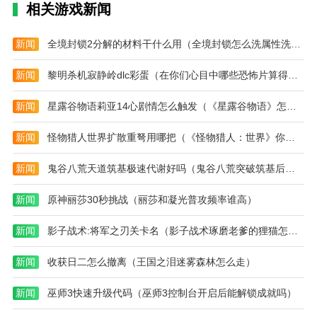
得)
定
攻
乾
怎
食
食
相关游戏新闻
乾
略)
坤
么
谱)
谱)
坤)
任
得)
务)
新闻
全境封锁2分解的材料干什么用（全境封锁怎么洗属性洗装备方法攻略）
新闻
黎明杀机寂静岭dlc彩蛋（在你们心目中哪些恐怖片算得上是真正的恐怖片）
新闻
星露谷物语莉亚14心剧情怎么触发（《星露谷物语》怎么钓鱼 星露谷物语钓鱼方法及技巧）
新闻
怪物猎人世界扩散重弩用哪把（《怪物猎人：世界》你觉得哪个武器玩起来能轻松一点）
新闻
鬼谷八荒天道筑基极速代谢好吗（鬼谷八荒突破筑基后怎么变强）
新闻
原神丽莎30秒挑战（丽莎和凝光普攻频率谁高）
新闻
影子战术:将军之刃关卡名（影子战术琢磨老爹的狸猫怎么用）
新闻
收获日二怎么撤离（王国之泪迷雾森林怎么走）
新闻
巫师3快速升级代码（巫师3控制台开启后能解锁成就吗）