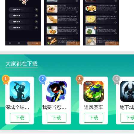
养生食谱功能
1.为用户提供丰富多样的食物信息，包括营养价值、热
量、功效、做法、适宜人群等。
大家都在下载
2.提供不同体质的信息，分类为阴虚、血瘀、湿热、气
虚。
1
2
3
4
3.养生食谱还为用户提供了大量关于食物搭配的精准信
息，让用户可以简单了解不同的食物搭配，放心食用。
养生食谱描述
深城全结局解锁版
我要当忍者无限金币版
追风赛车
地下城
1.养生食谱用户可以在平台中找到需要的菜单，以便你
下载
下载
下载
下
更好的使用；完整的分类，用户进入平台就可以展示出
来，可以得到更多的帮助。