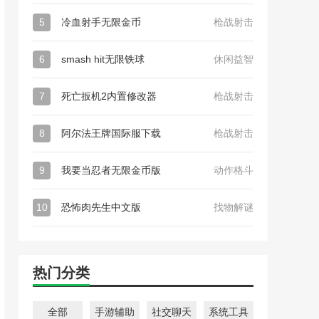
5
冷血射手无限金币
枪战射击
6
smash hit无限铁球
休闲益智
7
死亡扳机2内置修改器
枪战射击
8
阿尔法王牌国际服下载
枪战射击
9
我要当忍者无限金币版
动作格斗
10
恐怖肉先生中文版
找物解谜
热门分类
全部
手游辅助
社交聊天
系统工具