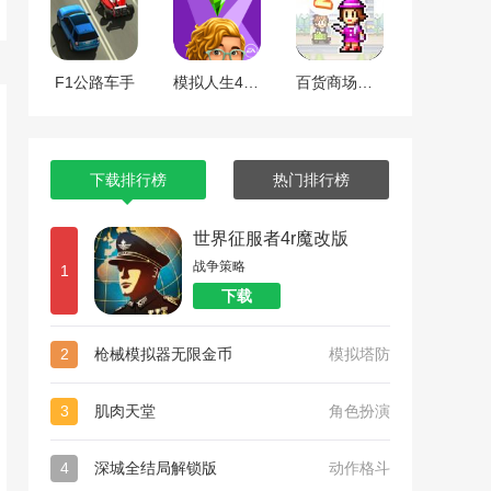
F1公路车手
模拟人生4全dlc整合版
百货商场物语2
下载排行榜
热门排行榜
世界征服者4r魔改版
战争策略
1
下载
2
枪械模拟器无限金币
模拟塔防
3
肌肉天堂
角色扮演
4
深城全结局解锁版
动作格斗