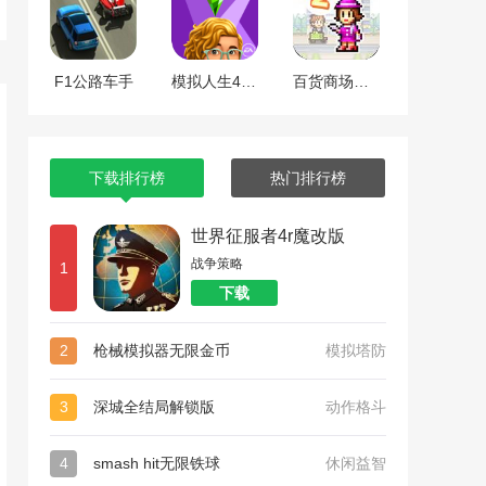
F1公路车手
模拟人生4全dlc整合版
百货商场物语2
下载排行榜
热门排行榜
世界征服者4r魔改版
战争策略
1
下载
2
枪械模拟器无限金币
模拟塔防
3
深城全结局解锁版
动作格斗
4
smash hit无限铁球
休闲益智