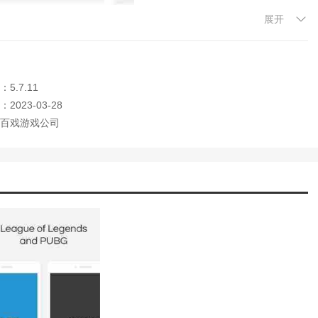
展开
费，无限体验。
。没有门槛限制。
5.7.11
游戏的乐趣。
2023-03-28
百戏游戏公司
分享庞大游戏信息的平台。
使用非常全面的游戏策略。
可以轻松阅读。
电竞力学，让大家感受魅力。
好的游戏装备，轻松得分。