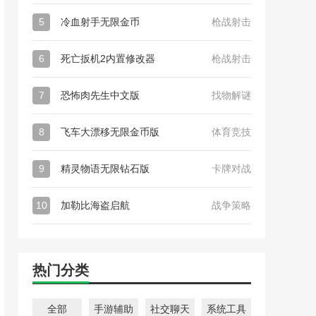
5
冷血射手无限金币
枪战射击
6
死亡扳机2内置修改器
枪战射击
7
恐怖肉先生中文版
找物解谜
8
飞车大漂移无限金币版
体育竞技
9
精灵物语无限钻石版
卡牌对战
10
加勒比海盗启航
战争策略
热门分类
全部
手游辅助
社交聊天
系统工具