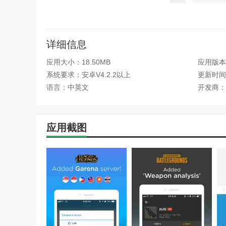
opgg亮点
1.系统有多重人工审核，确保下载安全。所有游戏资源免
详细信息
2.在玩游戏的过程中，你会获得更多的惊喜和巨大的优惠
应用大小：18.50MB
应用版本：
3.opggAPP上会有很多热门的新鲜资讯。更有趣，体验
系统要求：安卓V4.2.2以上
更新时间：
语言：中英文
开发商：
opgg函数
1.为好友提供庞大的游戏信息，是一个任何人都可以免费
应用截图
2.在这里，用户可以实时积累游戏积分，使用专属礼包，
3.opggAPP可以为用户提供各种游戏信息，用户每天都
opgg优势
1.专为电竞爱好者打造的电竞资讯平台，为用户提供全民
2.非常详细的游戏使用策略，教你正确的游戏服装，使用