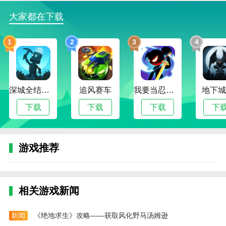
角色会带来不同的游戏体验。
大家都在下载
4，你好访客2游戏中场景的气氛很吓人。你必须不断调
整思路，寻找更多的道具和线索。
1
2
3
4
你好访客2怎么玩？
1.你好访客2一款冒险精神和剧情清晰的冒险游戏。你
好访客2让你感受游戏中的刺激和冒险。
深城全结局解锁版
追风赛车
我要当忍者无限金币版
地下城
2.神秘的地方又开放了。你可以在这里随时探索丰富的
下载
下载
下载
下
秘密，收集更多的道具进行探索，提高你的超级战斗
力，与敌人战斗。
游戏推荐
3.逼真奇特的游戏环境带给你勇气和智慧。你可以在这
个可怕的世界里进行一次奇妙的冒险，并继续享受这种
危险而迷人的冒险。
相关游戏新闻
新闻
《绝地求生》攻略——获取风化野马汤姆逊