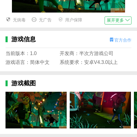
你好访客2亮点
无病毒
无广告
用户保障
展开更多
1.你好访客2在这个游戏中，要以真实的视角去探索来
访者的不同秘密，就需要完美地发现真相。
游戏信息
官方合作
2.我们需要打乱坏人的计划，逐渐在游戏中找到他们。
当前版本：1.0
开发商：半次方游戏公司
比赛结束后，我们就住在这个地方。这个游戏很有趣。
游戏语言：简体中文
系统要求：安卓V4.3.0以上
3.除了观察，玩家在游戏过程中应该一直听。一旦发现
有人接近你，一定要及时找到藏身之处。
游戏截图
你好访客2优势
1.你好访客2你可以充分发挥你的思维能力，因为这个
游戏很考验玩家的思维和逻辑能力。
2.比赛中最重要的比赛。可以在游戏中熟练的与对手的
阵容决斗，运用策略取胜。
3.我们的身份会在每一次游戏挑战中随机变化，不同的