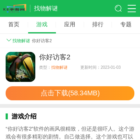
找物解谜
首页
游戏
应用
排行
专题
找物解谜
你好访客2
你好访客2
类型：
找物解谜
更新时间：2023-01-03
点击下载(58.34MB)
游戏介绍
“你好访客2”软件的画风很精致，但还是很吓人。这个游
戏会有很多精彩的剧情。自己做选择。这个游戏也可以