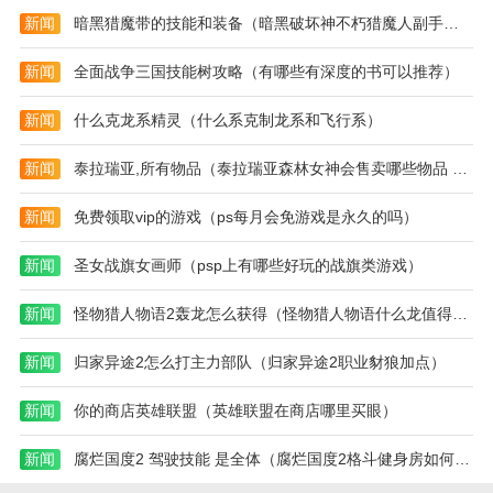
新闻
暗黑猎魔带的技能和装备（暗黑破坏神不朽猎魔人副手选择）
新闻
全面战争三国技能树攻略（有哪些有深度的书可以推荐）
新闻
什么克龙系精灵（什么系克制龙系和飞行系）
新闻
泰拉瑞亚,所有物品（泰拉瑞亚森林女神会售卖哪些物品 介绍讲解）
新闻
免费领取vip的游戏（ps每月会免游戏是永久的吗）
新闻
圣女战旗女画师（psp上有哪些好玩的战旗类游戏）
新闻
怪物猎人物语2轰龙怎么获得（怪物猎人物语什么龙值得培养）
新闻
归家异途2怎么打主力部队（归家异途2职业豺狼加点）
新闻
你的商店英雄联盟（英雄联盟在商店哪里买眼）
新闻
腐烂国度2 驾驶技能 是全体（腐烂国度2格斗健身房如何建设）