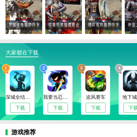
铁血征服者怎么玩？
1.在铁血征服者游戏中，对方国家的势力会大相径庭，
逐渐出兵征服。
2.军事题材，非常强大的游戏题材，不错的战略挑战和
大家都在下载
竞技角色扮演。
3.随着帝国的崛起，玩家可以很好的带领士兵，观看最
1
2
3
4
强王者与帝国的对决。
铁血征服者亮点
1.享受征服，随时感受征服的刺激，体验热血的悸动，
深城全结局解锁版
我要当忍者无限金币版
追风赛车
地下城
感受战斗场景。
下载
下载
下载
下
2.玩家可以在铁血征服者游戏中很好的展现自己的策
略，随时与之抗衡。
3.游戏中为玩家提供了很多游戏路径，游戏进度不限。
游戏推荐