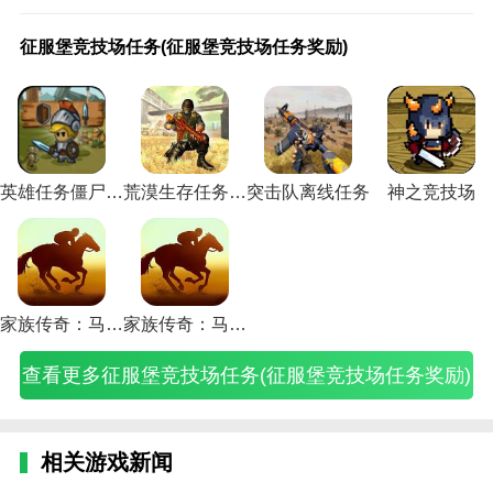
也有很多类型可以组合成一个阵容。
征
征
征
我
征
罗
罗
手
手
启
手
启
暗
暗
暗
暗
暗
乌
《狂
服
服
服
的
服
马
马
机
机
示
机
示
黑
黑
黑
黑
黑
瑟
野之
铁血征服者函数
征服堡竞技场任务(征服堡竞技场任务奖励)
堡
海
海
女
海
征
征
游
游
征
游
征
3
3
3
3
3
尔
心》
1.铁血征服者游戏会给你提供很多挑战，你会在玩的过
竞
洋
洋
友
洋
服
服
戏
戏
服
戏
服
短
短
短
短
短
的
暴躁
技
世
世
很
世
者
者
史
史
世
史
世
跑
跑
跑
跑
跑
力
兽征
程中发现很多游戏。
场
界
界
花
界
手
手
诗
诗
界
诗
界
高
高
高
高
高
量
服者
任
游
游
心
游
游
游
征
征
游
征
游
手
手
手
手
手
饰
成就
2.战略战争，各种游戏策略和战争模式可以为玩家创造
务
戏
戏
游
戏
攻
攻
服
服
戏
服
戏
征
征
征
征
征
品
怎么
(征
攻
攻
戏
攻
略
略
攻
攻
攻
攻
攻
服
服
服
服
服
怎
解锁
更多新的战争场景。
服
略
略
攻
略
(罗
(手
略
略
略
略
略
怎
怎
怎
怎
怎
么
(狂
英雄任务僵尸战争无敌版
荒漠生存任务射击
突击队离线任务
神之竞技场
堡
(畅
(征
略
(征
马
游
(史
(史
(启
(手
(世
么
么
么
么
么
获
暴之
3.随机模式。很多随机图案都设计在特定的线条上，边
竞
游
服
(花
服
征
大
诗
诗
示
机
界
完
完
完
完
完
得
心玩
玩边获得的体验是很不一样的。
技
海
海
心
海
服
征
征
征
录
游
征
成
成
成
成
成
(征
法)
场
洋
洋
女
洋
者
服
服
服
征
戏
服
(暗
(暗
(暗
(暗
(暗
服
4.军事部署。士兵的位置可以由玩家设定和部署，然后
任
世
世
友
世
官
者
2
之
服
史
者
黑
黑
黑
黑
黑
印
务
界)
界
该
界
网)
罗
手
路
世
诗
游
3
3
3
3
三
记
可以更好的启动所需的军事战斗模式。
奖
破
怎
游
马
机
攻
界
征
戏
短
短
征
诅
短
饰
家族传奇：马匹养成竞技无限金币
家族传奇：马匹养成竞技修改器
励)
解
么
戏
攻
版
略)
攻
服
攻
跑
跑
服
咒
跑
品
版)
征
攻
略)
攻
略)
攻
略)
高
高
成
人
高
怎
查看更多征服堡竞技场任务(征服堡竞技场任务奖励)
服)
略
略)
略
手
手
就
生
手
么
图)
视
单
征
短
如
征
获
频)
人)
服
跑
何
服)
得)
怎
高
完
么
手)
成)
相关游戏新闻
完
成)