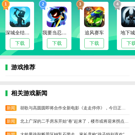
2.paradigm游戏中包含了多种不同风格的音乐，包括古
1
2
3
4
典音乐和摇滚音乐，满足了大部分玩家的需求。
3.玩家可以在paradigm游戏中尝试两种网络游戏模式，
会给玩家带来一些有趣的体验。
深城全结局解锁版
我要当忍者无限金币版
追风赛车
地下城
用户评估
下载
下载
下载
下
游戏操作简单，玩法多样，整体游戏体验特别好。
有趣的游戏:7.3
游戏推荐
游戏画面精致度:5.3
情节丰富度:8.3
相关游戏新闻
新闻
胡歌与高圆圆即将合作全新电影《走走停停》，今日正式开机（2023胡歌走走停停）
新闻
北上广深的二手房东开始“卷”起来了，楼市或将迎来拐点（2023二手房楼市）
新闻
大龄男孩敲断景区钟乳石带走，家长竟称“孩子特别喜欢”（2023钟乳石被破坏）