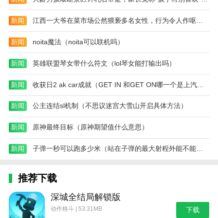
新闻
江西一大爷在菜市场公然猥亵多名女性，行为令人作呕（2023江西大爷猥亵）
新闻
noita魔法（noita可以联机吗）
新闻
英雄联盟琴女带什么符文（lol琴女能打输出吗）
新闻
收获日2 ak car成就（GET IN 和GET ON哪一个是上汽车）
新闻
公主连结sl机制（不思议迷宫大雪山开启具体方法）
新闻
原神最终目标（原神期望值什么意思）
新闻
子弹一秒可以跑多少米（站在子弹的最大射程外能不能看见子弹落在脚下）
推荐下载
深城全结局解锁版
动作格斗 | 53.31MB
下载