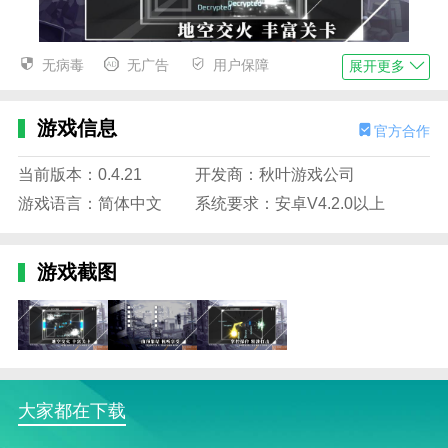
无病毒
无广告
用户保障
展开更多
paradigm描述
1.游戏采用经典的游戏主题，paradigm带给玩家熟悉的
游戏信息
官方合作
游戏设定，非常有趣。
当前版本：0.4.21
开发商：秋叶游戏公司
2.各种破坏游戏的方式都很有意思，很刺激。玩家可以
游戏语言：简体中文
系统要求：安卓V4.2.0以上
在游戏中自由挑战，享受游戏带来的快乐。
3.paradigm游戏适合不同年龄段的玩家。随时随地打开
游戏截图
游戏，闲暇时玩玩。
4.这是一个伟大的音乐游戏。游戏将娱乐和音乐完美结
合。玩家可以享受游戏带来的快乐。
paradigm播放
1.包括一个非常令人兴奋和耳目一新的音频游戏。玩家
大家都在下载
可以在游戏中享受无限的激情。