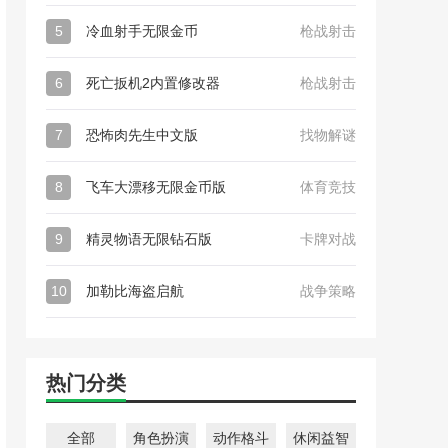
5
冷血射手无限金币
枪战射击
6
死亡扳机2内置修改器
枪战射击
7
恐怖肉先生中文版
找物解谜
8
飞车大漂移无限金币版
体育竞技
9
精灵物语无限钻石版
卡牌对战
10
加勒比海盗启航
战争策略
热门分类
全部
角色扮演
动作格斗
休闲益智