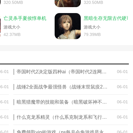
略)
部落冲突单机箭头攻略(部落冲突单机箭头攻略图)
320.50MB
320.50MB
头攻略)
手机游戏亡灵攻略(手机游戏亡灵攻略视频)
手游新手攻略视频)
手机游戏亡灵攻略(亡灵小游戏)
亡灵杀手夏侯惇单机
黑暗生存无限古代硬币
新手玩法技巧攻略)
流放之路涂油配方(流放之路涂油配方亡灵之约)
攻略新手教学)
游戏大小
亡灵传说手游攻略(亡灵游戏)
游戏大小
新手单机攻略视频)
亡灵传说手游攻略(亡灵传说之游魂)
42.37MB
79.39MB
突窍门)
亡灵传说手游攻略(亡灵小游戏)
冲突小知识小技巧)
单机我的部落攻略(部落冲突单机攻略)
修女游戏通关)
堕落者纲要(堕落者纲要亡灵不能做)
的(使命召唤亡灵剧院彩蛋)
哪刷(我的世界魔法金属亡灵古墓)
06-01
帝国时代2决定版四种ai（帝国时代2连网时，如何让AI跟别人打，而自己成为旁观者）
06-01
(《亡灵诡计》保存游戏方法是什么样的)
啊(部落冲突联赛降级规则)
得的(部落冲突暗夜用什么兵好)
06-01
战锤2全面战争最强怪兽（战锤末世鼠疫2赏金天赋怎么点）
06-01
6本神阵2020)
绍(英雄联盟赛恩攻略)
06-01
暗黑猎魔带的技能和装备（暗黑破坏神不朽猎魔人副手选择）
06-01
巧攻略(亡灵战神赛恩出装)
(亡灵玩法)
06-01
什么克龙系精灵（什么系克制龙系和飞行系）
06-01
《英雄联盟》亡灵战神赛恩传记在线观看)
的(《使命召唤》亡灵之袭模式怎么玩的好)
次冲突怎么打)
《亡灵诡计》新手加点指南攻略(亡灵玩法)
06-01
免费领取vip的游戏（ps每月会免游戏是永久的吗）
06-01