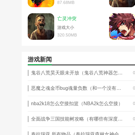
魔域手游亡灵新区攻略(魔域新服攻
87.68MB
部落冲突单机箭头攻略(部落战争箭
部落冲突手游新手攻略(部落冲突
亡灵冲突
部落冲突手游新手攻略(部落冲突
游戏大小
部落冲突新手单机攻略(部落冲突
部落冲突新手单机攻略(部落冲突
320.50MB
部落冲突游戏小技巧100个(部落冲
部落冲突游戏小技巧100个(部落
恐怖游戏邪恶尼姑亡灵攻略(恐怖
游戏新闻
《使命召唤》亡灵之袭模式怎么玩
《我的世界》魔法金属死亡天使在
鬼谷八荒昊天眼未开放（鬼谷八荒神器怎么开）
《亡灵诡计》保存游戏方法是什么
《部落冲突》联赛降级是什么机制
《部落冲突》暗夜战神皮肤怎么获
恶魔之魂金币bug魂量负数（和一个没有情商的人生活一辈子累吗）
coc部落冲突6本神阵(部落冲突阵型
《英雄联盟》亡灵战神赛恩技能介
nba2k18怎么空接扣篮（NBA2k怎么空接）
《英雄联盟》亡灵战神赛恩玩法技
《亡灵诡计》新手天赋加点推荐图
全面战争三国技能树攻略（有哪些有深度的书可以推荐）
《英雄联盟》亡灵战神赛恩传记(
《使命召唤》亡灵之袭模式怎么玩
2077二次冲突怎么触发(2077二
泰拉瑞亚,所有物品（泰拉瑞亚森林女神会售卖哪些物品 介绍讲解）