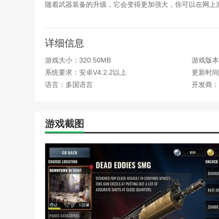
随着武器装备的升级，它会变得更加强大，你可以在网上
《英雄联盟》亡灵战神赛恩
《英雄联盟》亡灵战神赛恩
3.亡灵冲突你可以在游戏中解锁新的英雄。人类生存的希
《亡灵诡计》新手天赋加点
《英雄联盟》亡灵战神赛恩
亡灵冲突怎么玩？
详细信息
观看)
《使命召唤》亡灵之袭模式
游戏大小：320.50MB
游戏版本：
1.海量任务要及时完成，每一场战斗都会有更多精彩瞬间
玩的好)
系统要求：安卓V4.2.2以上
更新时间：2
你必须去那里找一件重要的事情。这是消灭所有僵尸的关
2077二次冲突怎么触发(2
语言：多国语言
开发商：
《亡灵诡计》新手加点指南
3.拍僵尸亡灵冲突的时候游戏的视角很真实，第一视角的
《使命召唤》亡灵之袭模式
《部落冲突》戈仑石人挑战打
4.在这个游戏中，你的考试难度会增加，很多可怕的瞬间
游戏截图
autosleep闹钟(autosle
风灵月影修改器按了没反应