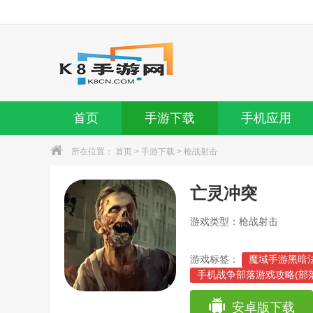
首页
手游下载
手机应用
所在位置：
首页
>
手游下载
>
枪战射击
亡灵冲突
游戏类型：枪战射击
游戏标签：
魔域手游黑暗
手机战争部落游戏攻略(部
游戏蜂窝部落冲突新手教程
单机游戏部落王攻略(部落
安卓版下载