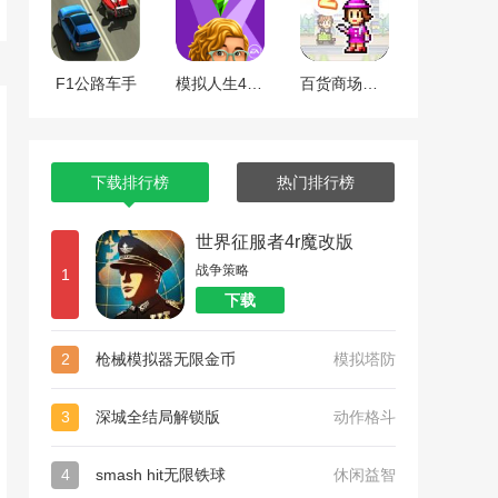
F1公路车手
模拟人生4全dlc整合版
百货商场物语2
下载排行榜
热门排行榜
世界征服者4r魔改版
战争策略
1
下载
2
枪械模拟器无限金币
模拟塔防
3
深城全结局解锁版
动作格斗
4
smash hit无限铁球
休闲益智