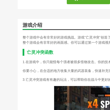
游戏蜂窝部落冲突新手教程
塔防游戏部落冲突攻略大全
rimworld基地布局(部落
昆仑游戏怎么改密保资料(
游戏介绍
塔防游戏部落冲突攻略大全
部落冲突打单机攻略大全(
部落冲突打单机攻略大全(
整个游戏中会有非常好的游戏挑战。游戏“亡灵冲突”创造
格斗冲突攻略游戏攻略(单
整个游戏会有非常好的画面感。你可以通过第一个游戏视
部落冲突单机攻略安卓(部
格斗冲突攻略游戏攻略(格
亡灵冲突函数
部落冲突单机攻略安卓(部
1.在游戏中，你只能怪每个强者被很多怪物攻击。你的技
冲突与世界游戏攻略(冲突
格斗冲突攻略游戏攻略(格
你要小心，在合适的地方收集大量的武器装备，快速补充
魔域手游亡灵新区攻略(魔
部落冲突单机箭头攻略(部
3.亡灵冲突游戏有有趣的玩法，可以帮助你在战斗中更好
冲突与世界游戏攻略(冲突
魔域手游亡灵新区攻略(魔
部落冲突单机箭头攻略(部
部落冲突单机箭头攻略(部
手机游戏亡灵攻略(手机游