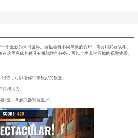
(手游部落冲突新手攻略)
(塔防部落)
冲突战争基地布局)
昆仑部落冲突密保怎么改)
(塔防游戏部落守卫战)
部落冲突打单机攻略大全最新)
部落冲突的单机模式攻略)
了一个全新的末日世界。这里会有不同等级的丧尸，需要用武器战斗。
机游戏格斗闯关)
角在这里完成各种具有挑战性的任务，可以产生非常震撼的视觉效果。
落冲突安卓版大全)
斗对打游戏)
落冲突攻略版)
术很强，可以给你带来很好的投篮。
世界攻略)
斗游戏通关)
弹药和火力。
域手游亡灵完整攻略)
落冲突箭头)
的射击，拿起武器对抗僵尸。
与世界游戏攻略大全)
域新服攻略)
落冲突单机箭头攻略图)
落战争箭头攻略)
戏亡灵攻略视频)