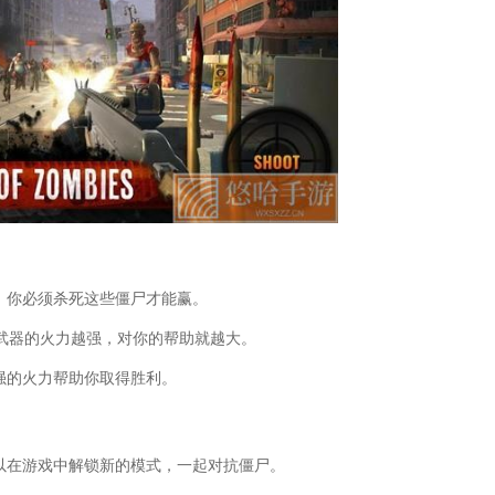
落冲突手游新手攻略视频)
游戏)
落冲突新手玩法技巧攻略)
路涂油配方亡灵之约)
落冲突攻略新手教学)
)
落冲突新手单机攻略视频)
说之游魂)
(部落冲突窍门)
游戏)
(部落冲突小知识小技巧)
突单机攻略)
(恐怖修女游戏通关)
。你必须杀死这些僵尸才能赢。
灵不能做)
武器的火力越强，对你的帮助就越大。
怎么玩的(使命召唤亡灵剧院彩蛋)
天使在哪刷(我的世界魔法金属亡灵古墓)
强的火力帮助你取得胜利。
是什么(《亡灵诡计》保存游戏方法是什么
么机制啊(部落冲突联赛降级规则)
怎么获得的(部落冲突暗夜用什么兵好)
以在游戏中解锁新的模式，一起对抗僵尸。
冲突阵型6本神阵2020)