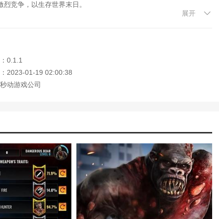
激烈竞争，以生存世界末日。
技能介绍(英雄联盟赛恩攻略)
展开
玩法技巧攻略(亡灵战神赛恩出装)
望在你手里，全国都可以竞争。
推荐图(亡灵玩法)
传记(《英雄联盟》亡灵战神赛恩传记在线
怎么玩的(《使命召唤》亡灵之袭模式怎么
0.1.1
。整场比赛非常精彩。
023-01-19 02:00:38
键。
077二次冲突怎么打)
秒动游戏公司
攻略(亡灵玩法)
模拟很真实。
怎么玩的(使命召唤亡灵之夜)
法解析(部落冲突戈仑石人卡组2021)
会出现在你面前，让你感到恐惧。
ep闹钟和ios自带冲突)
(风灵月影修改器按键冲突)