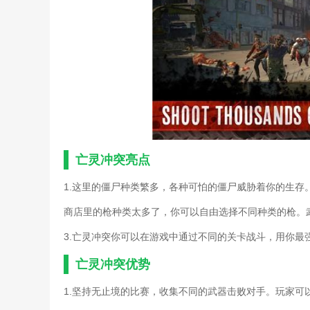
部落冲突手游新手攻略(部
手机游戏亡灵攻略(亡灵小
部落冲突手游新手攻略(部
流放之路涂油配方(流放之
部落冲突新手单机攻略(部
亡灵传说手游攻略(亡灵游戏
部落冲突新手单机攻略(部
亡灵传说手游攻略(亡灵传
部落冲突游戏小技巧100个
亡灵传说手游攻略(亡灵小
部落冲突游戏小技巧100个
亡灵冲突亮点
单机我的部落攻略(部落冲
恐怖游戏邪恶尼姑亡灵攻略
1.这里的僵尸种类繁多，各种可怕的僵尸威胁着你的生存
堕落者纲要(堕落者纲要亡
商店里的枪种类太多了，你可以自由选择不同种类的枪。
《使命召唤》亡灵之袭模式
《我的世界》魔法金属死亡
3.亡灵冲突你可以在游戏中通过不同的关卡战斗，用你最
《亡灵诡计》保存游戏方法
样的)
亡灵冲突优势
《部落冲突》联赛降级是什
《部落冲突》暗夜战神皮肤
1.坚持无止境的比赛，收集不同的武器击败对手。玩家可
coc部落冲突6本神阵(部落