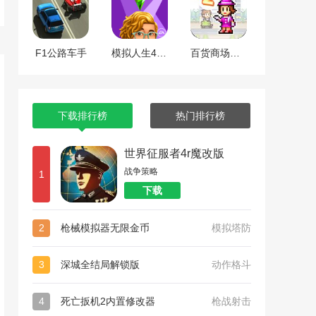
F1公路车手
模拟人生4全dlc整合版
百货商场物语2
下载排行榜
热门排行榜
世界征服者4r魔改版
战争策略
1
下载
2
枪械模拟器无限金币
模拟塔防
3
深城全结局解锁版
动作格斗
4
死亡扳机2内置修改器
枪战射击