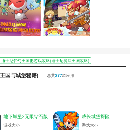
宠物最快的方法。
迪士尼梦幻王国把游戏攻略(迪士尼魔法王国攻略)
游戏王国介绍)
瓦拉纳王子在哪(纳瓦拉王国这么小)
游戏攻略大全)
迪士尼梦幻王国把游戏攻略(梦幻迪士尼王国下载)
(王国与城堡秘籍)
总共
277
款应用
单机攻略大全)
阿玛拉王国游戏攻略(阿玛拉王国支线攻略)
全关卡图文攻略)
王国纪元游戏秘籍(王国纪元玩法介绍)
法)
王国纪元游戏秘籍(王国纪元游戏秘籍怎么用)
游戏秘籍大全)
手游王城英雄平民攻略(手游英雄王国攻略)
)
王国兴起游戏秘籍(王国兴起游戏秘籍大全)
单机版攻略)
王国游戏攻略冬天没收人怎么办(王国冬天没钱了怎么办)
地下城堡2无限钻石版
成长城堡探险
奥比岛梦幻王国第一宫)
萌宠王国单机攻略(宠物王国攻略)
略下载)
洛克王国水灵石(洛克王国水灵石分布地点)
游戏大小
游戏大小