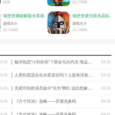
什么用)
手机游戏我的王国秘籍(手机游戏我的王国秘籍怎么用)
0KB
92.77MB
单机版攻略)
洛克王国水灵石(洛克王国水灵石怎么获得5个)
游戏)
迪尼斯梦幻王国游戏玩法(迪士尼的梦幻王国游戏)
城堡突袭破解版全英雄
城堡突袭无限水晶钻石版
王国游戏攻略)
(洛克王国收集宠物种类是什么意思)
游戏大小
游戏大小
《王国之心3》键刃切换技巧指南攻略)
22.74MB
22.74MB
(最终幻想16cg)
(王国公社小程序)
暗黑破坏神阴影王国pdf(暗黑破坏神暗影王国)
新(洛克王国隐形药剂)
克王国山海经图鉴)
《洛克王国》宠物强度排行榜(洛克王国厉害宠物)
洛克王国战斗能力培养)
03-31
杨洋热恋“小刘亦菲”？密会马尔代夫 海边激吻（2023杨洋热恋“小刘亦菲”）
03-31
解(王国保卫战全关卡解锁)
的(《洛克王国》修炼锋芒活动怎么打的快)
《王国之心3》快捷面板使用指南下载)
03-31
人类到底适合在水星居住吗？上面有没有水源（2023人类适合水星居住吗）
03-31
略(王国之心3哪把键刃好用)
switch马里奥疯狂兔子王国之战可以双人吗)
03-31
无戏可拍的演员如今“沦为”网红 远比想象中要有趣（2023演员沦为网红）
03-31
(王国之心3战斗点解锁)
大全(洛克王国守护之力出招速度)
03-31
《方寸对决》攻略——开测兑换码
03-31
大全(王国之心3攻略宝箱)
洛克王国梅花鹿出母概率)
《王国之心3》图文流程攻略)
03-31
《方寸对决》攻略——武器兑换码
03-31