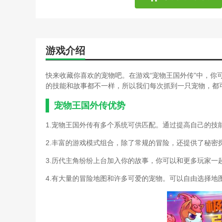
阿玛拉王国游戏攻略(阿玛
迪士尼梦幻王国把游戏攻略
王国保卫战单机攻略(王国
阿玛拉王国游戏攻略(阿玛
游戏介绍
王国保卫战单机攻略(王国
王国纪元游戏秘籍(王国纪
迪士尼王国游戏秘籍(迪士
快来收藏你喜欢的宠物吧。在游戏“宠物王国外传”中，你
王国纪元游戏秘籍(王国纪
的技能和故事都不一样，所以我们每次抓到一只宠物，都
迪士尼王国游戏秘籍(迪士
手游王城英雄平民攻略(手
宠物王国外传优势
王国兴起游戏秘籍(王国的
1.宠物王国外传有多个系统可供匹配。通过提高自己的技
王国兴起游戏秘籍(王国兴
萌宠王国单机攻略(宠物精
2.丰富的游戏模式组合，除了常规的冒险，还提供了秘密
王国游戏攻略冬天没收人怎
奥比岛梦幻国度第五宫攻略
3.历代主角纷纷上台加入你的故事，你可以和更多玩家一
萌宠王国单机攻略(宠物王
4.有大量的冒险地图和许多可爱的宠物。可以自由选择地
萌宠王国单机攻略(萌宠王
洛克王国水灵石(洛克王国
洛克王国水灵石(洛克王国
手机游戏我的王国秘籍(手