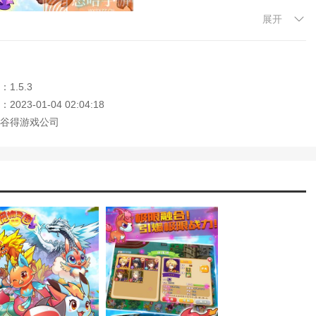
巧指南攻略(王国之心3哪把键刃好用)
国之战(switch马里奥疯狂兔子王国之战可以
展开
作介绍图(王国之心3战斗点解锁)
s攻略大全(洛克王国守护之力出招速度)
十个宠物关卡。
入手攻略大全(王国之心3攻略宝箱)
1.5.3
够了。进化和繁衍造就了最强壮的宠物。
得到(洛克王国梅花鹿出母概率)
023-01-04 02:04:18
情解说(《王国之心3》图文流程攻略)
和地理优势。
谷得游戏公司
介绍(《剑士》神圣王国公民开局介绍)
攻略图文(王国保卫战通关教程)
测(阿玛拉王国惩罚重制版评测)
终极优势。
性一览图(王国:两位君主攻略-总概)
不枯燥。
的宠物小兵。
不同地区的宠物。
不断培养自己的能力，才能变得更强。