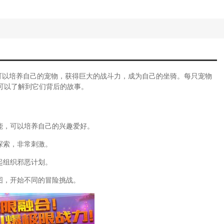
拉王国游戏攻略大全)
(梦幻迪士尼王国下载)
保卫战单机攻略大全)
拉王国支线攻略)
保卫战全关卡图文攻略)
元玩法介绍)
尼秘密玩法)
可以培养自己的宠物，获得巨大的战斗力，成为自己的坐骑。每只宠物
元游戏秘籍怎么用)
可以了解到它们背后的故事。
尼王国游戏秘籍大全)
游英雄王国攻略)
兴起秘籍)
能，可以培养自己的兴趣爱好。
起游戏秘籍大全)
灵王国单机版攻略)
探索，非常刺激。
么办(王国冬天没钱了怎么办)
游戏(奥比岛梦幻王国第一宫)
起组织邪恶计划。
国攻略)
图，开始不同的冒险挑战。
国单机攻略下载)
水灵石分布地点)
水灵石有什么用)
机游戏我的王国秘籍怎么用)