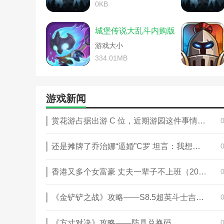
洛克王国水灵石(洛克王国水灵石有
0KB
宠物精灵单机攻略(宠物精灵王国
手机游戏我的王国秘籍(我的王国小
城堡传说大乱斗内购版
迪尼斯梦幻王国游戏玩法(迪斯尼
游戏大小
《洛克王国》收集的快乐活动攻略
《王国之心3》键刃切换技巧指南(
334.01MB
《最终幻想16》铁王国背景设定解析
《王国工坊》游戏特色内容解析图
《洛克王国》隐逸技能搭配推荐最
游戏新闻
《洛克王国》山海秘境怎么打(洛
《洛克王国》战术训练活动教程(
赏花游占据出游 C 位，近期游园这件事情千万别忘！
《王国保卫战》第一关通关攻略图
《洛克王国》修炼锋芒活动怎么打
《王国之心3》快捷面板使用指南(
还是摊牌了乔治娜“逼婚”C罗 坦言：我想嫁给你（2023乔治娜“逼婚”C罗）
《王国之心3》键刃切换技巧指南攻
switch马里奥疯狂兔子王国之战(
香港又多个女富豪 丈夫一辈子不上班（2023香港多个女富豪）
《王国之心3》战斗按键操作介绍图
《洛克王国》守护之翼boss攻略
《金铲铲之战》攻略——S8.5超英斗士吉祥物阵容攻略
《王国之心3》全秘密报告入手攻略
《洛克王国》梅花金冠怎么得到(
《王国之心3》隐藏结局剧情解说(
《方寸对决》攻略——防具兑换码