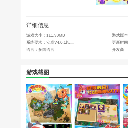
《王国之心3》键刃切换技
switch马里奥疯狂兔子王
双人吗)
宠物王国外传描述
《王国之心3》战斗按键操
详细信息
《洛克王国》守护之翼bos
1.宠物王国外传共有300个关卡，多样化的冒险地图，几
《王国之心3》全秘密报告
游戏大小：111.93MB
游戏版本：
2，宠物王国外传基于回合的冒险，经典的一次性游戏就
《洛克王国》梅花金冠怎么
系统要求：安卓V4.0.1以上
更新时间：2
《王国之心3》隐藏结局剧
3.宠物的技能可以自由搭配。宠物王国外传通过考虑天气
语言：多国语言
开发商：
《剑士》神圣王国公民开局
《王国保卫战》第二关通关
宠物王国外传怎么玩？
阿玛拉王国:惩罚重制版评
1.你的宠物技能可以自由搭配和约束，宠物王国外传给你
《王国:两位君主》全敌人特
游戏截图
2.多样化的游戏模式，自由组合的技能，让玩游戏的过程
3.通过强化训练和进化，可以培养自己的宠物，获得更好
宠物王国外传亮点
1.设置专门的宠物王国训练模式，玩家可以在游戏中收集
2.每个宠物的外貌和属性都不一样。宠物王国外传你需要