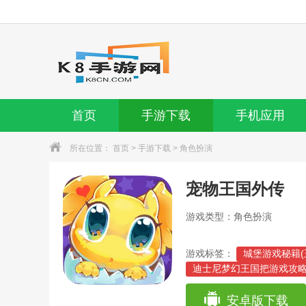
首页
手游下载
手机应用
所在位置：
首页
>
手游下载
>
角色扮演
宠物王国外传
游戏类型：角色扮演
游戏标签：
城堡游戏秘籍(
迪士尼梦幻王国把游戏攻略
权力的游戏七大王国资料(
瓦拉纳王子在哪(纳瓦拉王
安卓版下载