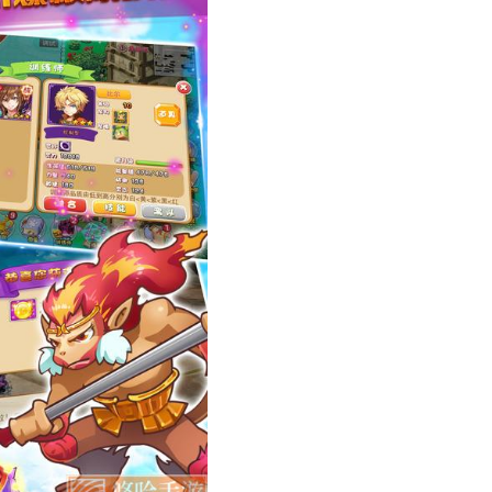
灵王国单机版攻略)
水灵石怎么获得5个)
的王国小游戏)
迪士尼的梦幻王国游戏)
迪斯尼王国游戏攻略)
动攻略(洛克王国收集宠物种类是什么意
巧指南(《王国之心3》键刃切换技巧指南
设定解析(最终幻想16cg)
解析图(王国公社小程序)
暗黑破坏神暗影王国)
推荐最新(洛克王国隐形药剂)
打(洛克王国山海经图鉴)
榜(洛克王国厉害宠物)
教程(洛克王国战斗能力培养)
攻略图解(王国保卫战全关卡解锁)
怎么打的(《洛克王国》修炼锋芒活动怎么
用指南(《王国之心3》快捷面板使用指南