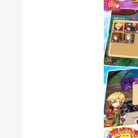
宠物精灵单机攻略(宠物精
洛克王国水灵石(洛克王国
手机游戏我的王国秘籍(我
迪尼斯梦幻王国游戏玩法(
迪尼斯梦幻王国游戏玩法(
《洛克王国》收集的快乐活
思)
《王国之心3》键刃切换技
攻略)
《最终幻想16》铁王国背景
《王国工坊》游戏特色内容
暗黑破坏神阴影王国pdf(
《洛克王国》隐逸技能搭配
《洛克王国》山海秘境怎么
《洛克王国》宠物强度排行
《洛克王国》战术训练活动
《王国保卫战》第一关通关
《洛克王国》修炼锋芒活动
打的快)
《王国之心3》快捷面板使
下载)