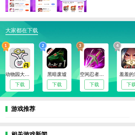
v1.0.3版本更新
1、优化用户体验。
2、修复相关BUG。
大家都在下载
本站为您提供0.1折福利手游的 手机游戏 ，欢迎大
家记住本站网址，本站是您下载安卓手游app最好的网
1
2
3
4
站！
热门搜索:
世界末日生存游戏攻略破解版(世界末日生存破解版最新
版无限金币下载)
模拟冒险角色游戏攻略(冒险世界手游人物攻略)
动物园大冒险
黑暗废墟
空闲忍者传奇
羞羞的
野外生存的世界游戏攻略综合篇(模拟野外生存游戏大全)
下载
下载
下载
下
游戏推荐
相关游戏新闻