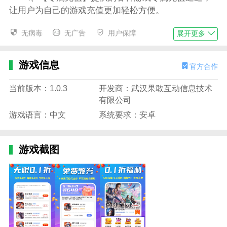
让用户为自己的游戏充值更加轻松方便。
0.1折福利手游app特色
无病毒
无广告
用户保障
展开更多
1、账号交易：1000+爆款手游上架，精选性价比！
2、超强福利：万元氪金神号，自动打折，无限0.1
游戏信息
官方合作
折！
当前版本：1.0.3
开发商：武汉果敢互动信息技术
3、0.1折福利手游，千款0.1折手游无限玩，领海量
有限公司
福利！
游戏语言：中文
系统要求：安卓
4、0.1折福利：真实0.1折折扣，海量游戏任意选！
0.1折福利手游app攻略
游戏截图
1、打开APP，同意用户协议。
2、进入软件首页，选择你喜欢的游戏。
3、开始畅玩吧！
0.1折福利手游app更新日志