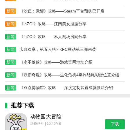
集到的道具会在右侧道具栏里显示。
新闻
《沙丘：觉醒》攻略——Steam平台预购已开启
5、利用不同的线索解开场景里的谜题，解开所有
谜题后就可以通关前往下一章。
新闻
《inZOI》攻略——江南美女捏脸分享
本站为您提供最后的机会的 手机游戏 ，欢迎大家
新闻
《inZOI》攻略——私人剧场房间分享
记住本站网址，本站是您下载安卓手游app最好的网
站！
新闻
庆典欢享，第五人格× KFC联动第三弹来袭
热门搜索:
世界末日生存游戏攻略破解版(世界末日生存破解版最新
新闻
《永不落败》攻略——游戏官网地址介绍
版无限金币下载)
模拟冒险角色游戏攻略(冒险世界手游人物攻略)
野外生存的世界游戏攻略综合篇(模拟野外生存游戏大全)
新闻
《双影奇境》攻略——生化危机4爆炸结尾彩蛋位置介绍
新闻
《双点博物馆》攻略——深度定制装置成就做法介绍
推荐下载
动物园大冒险
动作格斗 | 15.49MB
下载