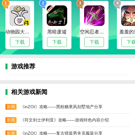
1
2
3
4
会给你带来全新的体验。
最后的机会游戏说明
1、电影级镜头语言：景深、颗粒感和光点随剧情
动物园大冒险
黑暗废墟
空闲忍者传奇
羞羞的
发展而变化。
下载
下载
下载
下
2、顶级音效：心跳声、齿轮声和脚步声近在咫
尺。
3、互动式叙事：语音日记、墙面涂鸦和老照片等
游戏推荐
碎片化线索等待玩家拼凑。
最后的机会游戏怎么玩
1、进入游戏后点击屏幕开始游玩。
相关游戏新闻
2、点击屏幕后玩家可以选择想要游玩的章节。
新闻
《inZOI》攻略——黑粉糖果风别墅地产分享
3、进入章节后会有一段初始剧情，点击屏幕可以
新闻
《符文剑士伊利亚》攻略——游戏特色内容介绍
跳过。
4、正式开始后玩家需要点击屏幕来收集线索，收
新闻
《inZOI》攻略——复古猎装男夹克服装分享