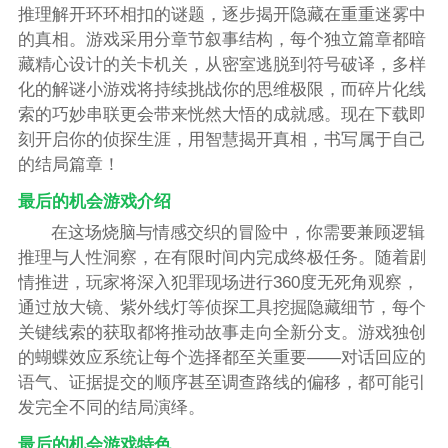
推理解开环环相扣的谜题，逐步揭开隐藏在重重迷雾中
的真相。游戏采用分章节叙事结构，每个独立篇章都暗
藏精心设计的关卡机关，从密室逃脱到符号破译，多样
化的解谜小游戏将持续挑战你的思维极限，而碎片化线
索的巧妙串联更会带来恍然大悟的成就感。现在下载即
刻开启你的侦探生涯，用智慧揭开真相，书写属于自己
的结局篇章！
最后的机会游戏介绍
在这场烧脑与情感交织的冒险中，你需要兼顾逻辑
推理与人性洞察，在有限时间内完成终极任务。随着剧
情推进，玩家将深入犯罪现场进行360度无死角观察，
通过放大镜、紫外线灯等侦探工具挖掘隐藏细节，每个
关键线索的获取都将推动故事走向全新分支。游戏独创
的蝴蝶效应系统让每个选择都至关重要——对话回应的
语气、证据提交的顺序甚至调查路线的偏移，都可能引
发完全不同的结局演绎。
最后的机会游戏特色