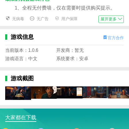
1、全程无付费墙，仅在需要时提供购买提示。
2、一次下载，随时随地解谜。
无病毒
无广告
用户保障
展开更多
3、分章节叙事 +跌宕起伏的剧情，刺激程度不断
提升。
游戏信息
官方合作
4、动态灯光和立体音效，让每次点击都如同身临
当前版本：1.0.6
开发商：暂无
其境。
游戏语言：中文
系统要求：安卓
最后的机会游戏亮点
1、高帧率过场动画 +华丽动画，让你如身临其境
游戏截图
般沉浸其中。
2、超过100个谜题，融合了物理互动和逆向思维，
让你惊喜连连精彩瞬间。
3、精致的画面会给你带来全新的体验，惊心动魄
的剧情故事将给你最棒的游玩过程。
大家都在下载
4、非常多的角色可以进行互动，非常棒的剧情将