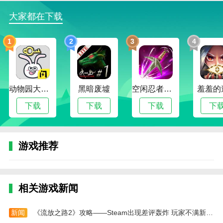
2.激烈的逃离冒险：面对可怕的场景，玩家需要快
大家都在下载
速做出决定，体验肾上腺素飙升的逃离刺激。
1
2
3
4
3.智慧解谜的乐趣：收集线索，运用推理和观察技
巧解谜，享受解谜带来的成就感。
4.即时反应挑战：紧急逃生玩法要求玩家保持高度
动物园大冒险
黑暗废墟
空闲忍者传奇
羞羞的
警惕，快速反应，增强游戏的紧张感。
下载
下载
下载
下
游戏玩法
1.恐怖怪物的设计非常精巧：怪物形象非常可怕，
玩家需要巧妙地避开它们，增加游戏的挑战。
游戏推荐
2.精心动魄的剧情发展：随着探索的深入，鬼屋背
后的恐怖故事逐渐被揭开，增强了游戏的吸引力。
3.多样的场景体验：从手术室到地下室，每个场景
相关游戏新闻
都提供了全新的恐怖体验，丰富了游戏内容。
新闻
《流放之路2》攻略——Steam出现差评轰炸 玩家不满新赛季
4.出色的音效提升氛围：游戏的配乐和音效逼真，