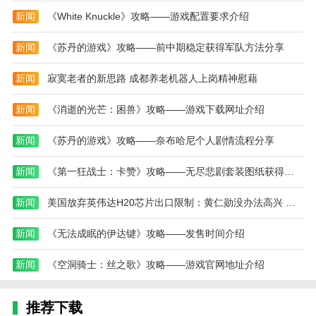
营造出身临其境的恐怖氛围，增强了游戏的沉浸感。
新闻
《White Knuckle》攻略——游戏配置要求介绍
编辑测评
新闻
《苏丹的游戏》攻略——前中期稳定获得军队方法分享
这款游戏需要玩家在这个充满机械装置的密室里寻
找线索，揭开达芬奇失踪的真相，而且各种谜题和机械
新闻
寂寞老者的新思路 成都养老机器人上岗精神慰藉
挑战需要玩家深入思考和观察，探索周围的世界，轻松
获得各种奖励和成就。
新闻
《消逝的光芒：困兽》攻略——游戏下载网址介绍
本站为您提供达芬奇密室 安卓版的 手机游戏 ，欢
新闻
《苏丹的游戏》攻略——奈布哈尼个人剧情流程分享
迎大家记住本站网址，本站是您下载安卓手游app最好
的网站！
新闻
《第一狂战士：卡赞》攻略——无尽悲剧套装图纸获得方法介绍
热门搜索:
世界末日生存游戏攻略破解版(世界末日生存破解版最新
新闻
美国放弃英伟达H20芯片出口限制：黄仁勋没办法高兴 或遭中国限购
版无限金币下载)
模拟冒险角色游戏攻略(冒险世界手游人物攻略)
野外生存的世界游戏攻略综合篇(模拟野外生存游戏大全)
新闻
《无法成眠的伊达键》攻略——发售时间介绍
新闻
《空洞骑士：丝之歌》攻略——游戏官网地址介绍
推荐下载