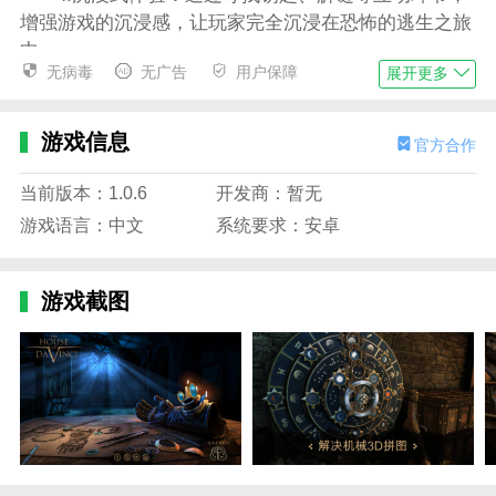
增强游戏的沉浸感，让玩家完全沉浸在恐怖的逃生之旅
中。
无病毒
无广告
用户保障
展开更多
游戏亮点
1.惊险的逃生计划：在诡异的房子里，玩家需要根
游戏信息
官方合作
据地图和线索制定逃生策略，体验心跳加速的快感。
2.终极恐怖氛围营造：黑暗色调与恐怖音乐相得益
当前版本：1.0.6
开发商：暂无
彰，幽灵的突然袭击营造出强烈的沉浸感。
游戏语言：中文
系统要求：安卓
3.多样的谜题挑战：大量的谜题散落在鬼屋各处，
考验着玩家的智慧和勇气。玩家应该不断寻找线索并努
游戏截图
力寻找出路。
4.深度探索和发现：游戏鼓励玩家深入探索，揭开
隐藏的秘密，增强游戏的可玩性和探索的乐趣。
游戏优势
1.独特的地图挑战：每张地图都设计有独特的恐怖
氛围和谜题，以保持游戏的新鲜感。