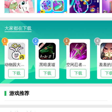
的房间，去见识外面的世界，寻求更多的乐趣。
汤姆猫总动员2游戏说明
1、六个角色同时出现，对玩家的优先度进行了测
试。
大家都在下载
2、汤姆猫总动员2精选流行服装及可爱饰品，与安
1
2
3
4
吉拉及好友携手创造百变形象。
3、每一个人物拥有5项属性，包括娱乐、社交等，
当你的等级达到一定程度时，你将会获得一个特殊的能
动物园大冒险
黑暗废墟
空闲忍者传奇
羞羞的
力。
下载
下载
下载
下
汤姆猫总动员2游戏攻略
一、角色选择与互动
1、角色介绍：游戏中有汤姆猫、安吉拉、汉克狗
游戏推荐
等多个角色，每个角色都有其独特的技能和特点。例
如，汤姆猫拥有敏捷的身手和强大的战斗力，安吉拉则
拥有治愈系魔法，可以为队友恢复生命值。