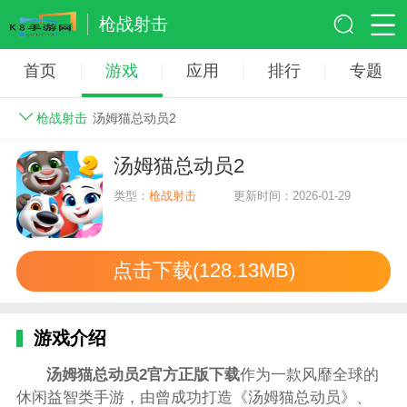
枪战射击
首页
游戏
应用
排行
专题
枪战射击
汤姆猫总动员2
汤姆猫总动员2
类型：
枪战射击
更新时间：2026-01-29
点击下载(128.13MB)
游戏介绍
汤姆猫总动员2官方正版下载
作为一款风靡全球的
休闲益智类手游，由曾成功打造《汤姆猫总动员》、