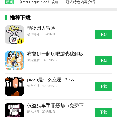
新闻
《Red Rogue Sea》攻略——游戏特色内容介绍
2、金币获取：金币是游戏中的重要货币，可以用
于购买道具和解锁新内容。玩家可以通过完成任务、开
推荐下载
启宝箱、观看视频等方式获得金币。
动物园大冒险
四、小游戏与特殊玩法
动作格斗 | 15.49MB
下载
1、碰碰冰小游戏：在庭院中，玩家可以点击宝箱
玩碰碰冰小游戏。通过发射蓝色弹珠打碎带数字的冰
砖，可以获得奖励。注意控制发射角度和利用弹珠的反
布鲁伊一起玩吧游戏破解版_布鲁伊：一起玩吧
弹效果，可以更高效地打碎冰砖。
休闲益智 | 149.73MB
下载
2、飞行探险：点击飞行室选项，让猫咪坐飞机去
新地方探险。每次飞行回来都有主题箱子可以开，里面
pizza是什么意思_Pizza
可能包含玩具、食物、金币等丰厚奖励。
角色扮演 | 409.84MB
下载
五、生活系统与角色成长
1、生活系统：游戏中设置了完善的生活系统，玩
侠盗猎车手罪恶都市免费下载_侠盗猎车手：罪恶都市
家需要定时给角色进行喂食、洗澡、上厕所等常规操
动作格斗 | 30.55MB
下载
作。这些操作不仅可以提升角色的心情值，还能获得经