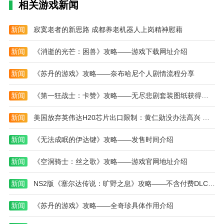
相关游戏新闻
2、互动玩法：玩家可以与角色们进行各种互动，
如唱歌、游泳、做饭、园艺等。通过互动，可以提升角
新闻
寂寞老者的新思路 成都养老机器人上岗精神慰藉
色的心情值，并解锁更多有趣的剧情和任务。
新闻
《消逝的光芒：困兽》攻略——游戏下载网址介绍
二、任务与挑战
新闻
《苏丹的游戏》攻略——奈布哈尼个人剧情流程分享
1、日常任务：游戏中设有多个日常任务，如喂
食、洗澡、满足愿望等。完成这些任务可以获得经验值
新闻
《第一狂战士：卡赞》攻略——无尽悲剧套装图纸获得方法介绍
和金币奖励，有助于角色成长和道具购买。
新闻
美国放弃英伟达H20芯片出口限制：黄仁勋没办法高兴 或遭中国限购
2、挑战模式：除了日常任务外，游戏还设有挑战
模式，玩家可以在其中挑战更高难度的关卡和BOSS，
新闻
《无法成眠的伊达键》攻略——发售时间介绍
获得更丰厚的奖励。
新闻
《空洞骑士：丝之歌》攻略——游戏官网地址介绍
三、道具与金币获取
1、道具使用：游戏中提供了多种道具，如玩具、
新闻
NS2版《塞尔达传说：旷野之息》攻略——不含付费DLC 总价超800元
食物、服饰等。这些道具不仅可以增加游戏的趣味性，
新闻
《苏丹的游戏》攻略——全奇珍具体作用介绍
还能提升角色的属性和能力。玩家可以通过商店购买或
完成任务获得这些道具。