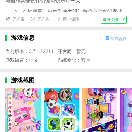
姆猫和其他伙伴们健康快乐每一天！
2、个性家园：自由装修并设计每位伙伴的温馨小
屋，打造专属于他们的独特风格。
无病毒
无广告
用户保障
展开更多
3、迷你游戏：畅玩传球投篮、绘画涂鸦、极速赛
车、除草冒险等趣味小游戏，乐趣无穷。
游戏信息
官方合作
4、自由装扮：精选潮流服饰与可爱配饰，携手安
当前版本：3.7.1.12211
开发商：暂无
吉拉和朋友们一起打造百变造型。
游戏语言：中文
系统要求：安卓
汤姆猫总动员2官方正版游戏亮点
1、这些可爱的动物将会在冒险当中成为你的好
游戏截图
友，互相进行帮助，克服重重困难，完成所有任务。
2、全新升级的界面设定，家族成员将会成为构成
主界面重要元素，带给玩家更为新颖视觉感受。
3、丰富多样的模式在里面可以体验，设定诸多任
务赋予你更多挑战，收获大量金币解锁各种服饰。
4、休闲趣味设定，各种精彩互动方式，走出狭小