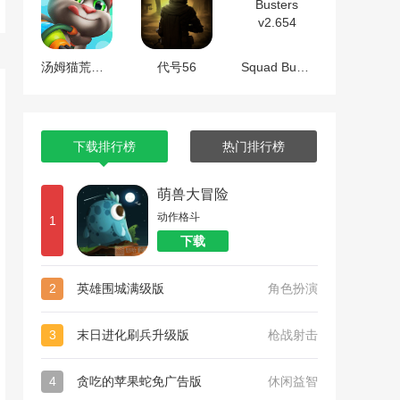
汤姆猫荒野派对
代号56
Squad Busters v2.654
下载排行榜
热门排行榜
萌兽大冒险
动作格斗
1
下载
2
英雄围城满级版
角色扮演
3
末日进化刷兵升级版
枪战射击
4
贪吃的苹果蛇免广告版
休闲益智