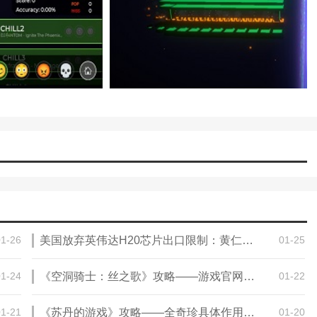
01-26
美国放弃英伟达H20芯片出口限制：黄仁勋没办法高兴 或遭中国限购
01-25
01-24
《空洞骑士：丝之歌》攻略——游戏官网地址介绍
01-22
01-21
《苏丹的游戏》攻略——全奇珍具体作用介绍
01-20