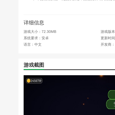
2、低配置高画质：流畅运行于千元机，霓虹特效与
3、无付费成长线：所有角色与关卡免费解锁，广告
详细信息
4、持续内容更新：每月新增主题关卡与角色皮肤，
游戏大小：72.30MB
游戏版本：
推荐理由
系统要求：安卓
更新时间：2
语言：中文
开发商：
1、游戏玩法具有挑战性，场景移动速度会随着时间的
2、丰富的解锁内容，刺猬、独角兽、小狗等更多皮肤
游戏截图
3、景色多样，除了河上的荷叶，你甚至可以跳到云上
本站为您提供几何跳跃：重塑版的 手机游戏 ，欢迎
热门搜索:
世界末日生存游戏攻略破解版(世界末日生存破
略)
野外生存的世界游戏攻略综合篇(模拟野外生存游戏大全