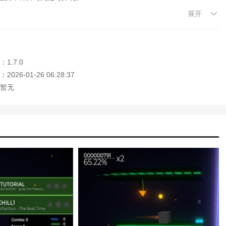
展开
动态光影不卡顿，视觉体验拉满。
仅作可选奖励提示，纯靠技术通关。
社区创意工坊支持玩家自制地图分享。
1.7.0
026-01-26 06:28:37
暂无
推移逐渐提高;
等着你;
!
大家记住本站网址，本站是您下载安卓手游app最好的网站！
解版最新版无限金币下载)
模拟冒险角色游戏攻略(冒险世界手游人物攻
)