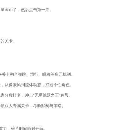
大量金币了，然后点击第一关。
面的关卡。
0+关卡融合弹跳、滑行、瞬移等多元机制。
肤，从像素风到流体动态，打造个性角色。
家分数排名，冲击“无尽跳跃之王”称号。
解锁双人专属关卡，考验默契与策略。
重力，碎片时间随时开玩。