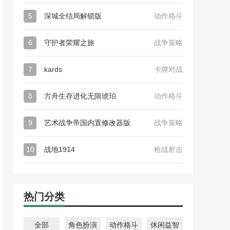
5
深城全结局解锁版
动作格斗
6
守护者荣耀之旅
战争策略
7
kards
卡牌对战
8
方舟生存进化无限琥珀
动作格斗
9
艺术战争帝国内置修改器版
战争策略
10
战地1914
枪战射击
热门分类
全部
角色扮演
动作格斗
休闲益智