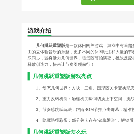
游戏介绍
几何跳跃重塑版
是一款休闲闯关游戏，游戏中有着超
由的去体验音乐的乐趣，更多不同的休闲玩法和大量的节
乐同步，置身活力几何世界，场景随节拍演变，挑战反应
释放创造力，快来让节奏引领前行！
几何跳跃重塑版游戏亮点
1、动态几何世界：方块、三角、圆形随关卡变换形
2、重力反转机制：触碰机关瞬间切换上下空间，挑
3、节奏感跳跃玩法：跟随BGM节拍点击屏幕，精准
4、隐藏路径彩蛋：部分关卡存在“镜像通道”，解锁
几何跳跃重塑版怎么玩