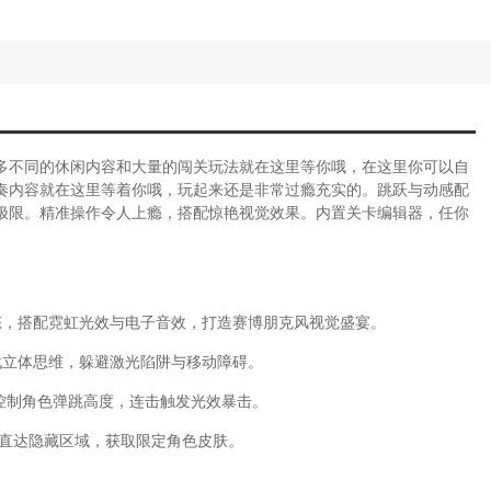
多不同的休闲内容和大量的闯关玩法就在这里等你哦，在这里你可以自
奏内容就在这里等着你哦，玩起来还是非常过瘾充实的。跳跃与动感配
极限。精准操作令人上瘾，搭配惊艳视觉效果。内置关卡编辑器，任你
态，搭配霓虹光效与电子音效，打造赛博朋克风视觉盛宴。
战立体思维，躲避激光陷阱与移动障碍。
控制角色弹跳高度，连击触发光效暴击。
后直达隐藏区域，获取限定角色皮肤。