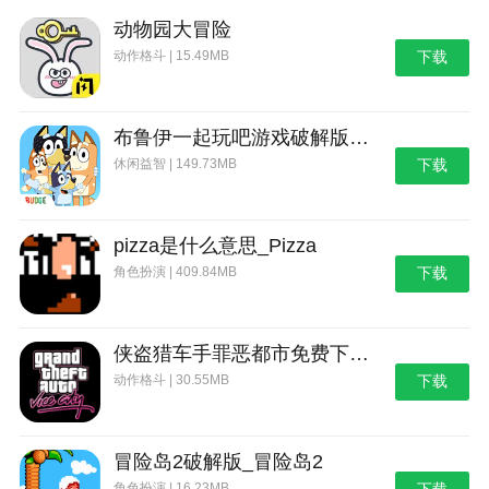
三、资源管理与探索建议
动物园大冒险
每日必刷资源
动作格斗 | 15.49MB
下载
试剑台：获取突破材料，每日免费挑战3次。
江湖悬赏：完成指定任务兑换稀有卡牌碎片。
布鲁伊一起玩吧游戏破解版_布鲁伊：一起玩吧
休闲益智 | 149.73MB
下载
地图隐藏福利
剑冢禁地：每张地图随机刷新，进入需消耗“探秘
符”，掉落高品质心法卡。
pizza是什么意思_Pizza
角色扮演 | 409.84MB
下载
NPC互动：与茶馆掌柜、樵夫等对话可触发隐藏任
务，奖励专属武学。
四、常见问题FAQ
侠盗猎车手罪恶都市免费下载_侠盗猎车手：罪恶都市
动作格斗 | 30.55MB
下载
卡关怎么办?
检查卡组是否被敌方属性克制，调整流派(如换火
系卡对抗木系敌人)。
冒险岛2破解版_冒险岛2
角色扮演 | 16.23MB