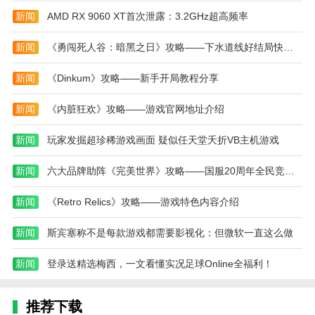
畅。
新闻
AMD RX 9060 XT首次泄露：3.2GHz超高频率
必带1-2张解控/打断卡(如“破势剑诀”)，应对精英怪
技能。
新闻
《勇闯死人谷：暗黑之日》攻略——下水道线好结局快速攻略分享
二、战斗进阶技巧
新闻
《Dinkum》攻略——新手开局教程分享
即时操作要点
新闻
《内脏狂欢》攻略——游戏官网地址介绍
打断机制：敌方蓄力大招时，及时使用带有“打
断”标签的卡牌可中断施法。
新闻
玩家发掘超珍稀游戏画面 疑似任天堂夭折VB主机游戏
走位规避：部分范围技能可通过移动角色位置躲避
新闻
六大品牌助阵《完美世界》攻略——国服20周年全民竞技赛助力活动开启！
(如BOSS的扇形AOE)。
新闻
《Retro Relics》攻略——游戏特色内容介绍
连招组合示例
新闻
斯宾塞称不是每款游戏都需要影视化：但微软一直这么做
爆发流：先使用“剑气蓄势”(增伤BUFF)→接“千刃
斩”(多段伤害)→收尾“破空击”(斩杀效果)。
新闻
登录送精选梅西，一文看懂实况足球Online全福利！
控制流：“冰封诀”(冻结敌人)→“寒霜剑气”(对冻结
目标额外伤害)。
推荐下载