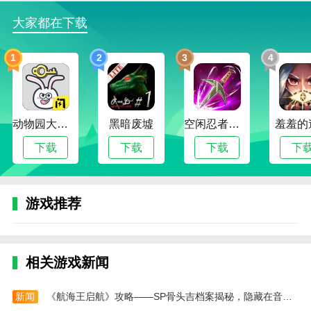
完成前3章主线解锁核心功能：卡组编辑、角色突
破、门派选择。
大家都在下载
剧情推进中会赠送初始强力角色(如“无名剑客”)，
1
2
3
4
优先培养。
角色培养方向
推荐新手角色：
动物园大冒险
黑暗废墟
空闲忍者传奇
羞羞的
燕青锋(平衡型)：技能卡组易上手，自带群体AOE
下载
下载
下载
下
和护盾。
白灵儿(治疗辅助)：提供团队续航，高难度副本必
备。
游戏推荐
资源分配：经验丹优先给主力输出角色，装备强化
材料集中使用。
相关游戏新闻
卡组构建技巧
初期以低费卡牌(1-2真气)为主，保证输出循环流
新闻
《航海王启航》攻略——SP骨头吉档案揭秘，隐藏在音符中的致命杀机！