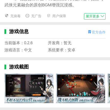
武侠元素融合的原创BGM增强沉浸感。
对决剑之川角色介绍
无病毒
无广告
用户保障
展开更多
1、西河伽罗
2、莫知酉
游戏信息
官方合作
3、寒烟
当前版本：0.2.6
开发商：暂无
4、白衣
游戏语言：中文
系统要求：安卓
5、荆成
游戏截图
6、诸葛鹿
7、凌雪
对决剑之川新手开荒攻略
一、新手初期必做事项
主线任务优先