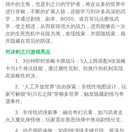
戏中的主角，也是剑之川的守护者，将在众多的世界中
进行穿梭，不断的扩展人脉，还能学习到许多高深的武
学，并通过剧情、副本、BOSS、迷宫等玩法磨练武
学，使之精进，从而获得强大的战力，进而能够在一次
次的生死危机中化险为夷，发现线索，并跟随线索，揭
开隐藏在背后的阴谋。
对决剑之川游戏亮点
1、3分钟即时策略卡牌战斗：5人上阵搭配4张策略
卡与1个身法技能，通过属性克制、轮换疗伤机制实现
高策略性对决。
2、“人工开放世界”自由探索：非线性地图设计，玩
家可解锁“剑川石之阵”穿梭多世界，触发隐藏剧情与奇
遇事件。
3、非传统武侠叙事：融合奇幻元素，如习武者走
火入魔化身怪物，玩家需在善恶抉择中推动剧情分支。
4、动态视听体验：3D剧情演绎关键片段，摇滚与