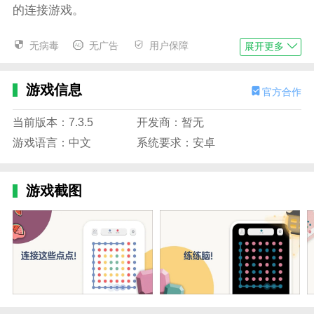
的连接游戏。
3、享受简单的背景音乐和有趣的音效，体验美丽
无病毒
无广告
用户保障
展开更多
简约的游戏设计。
4、按照自己的节奏玩游戏，找到最完美的出行，
游戏信息
官方合作
不用像以前那样担心时间不够。
两点之间官方版攻略
当前版本：7.3.5
开发商：暂无
游戏语言：中文
系统要求：安卓
1、进入关卡中时，会有一个过关条件，例如下图
需要在30步内将各颜色点点的数量达成即可过关
2、而玩家只能通过连接两个及两个以上的相同颜
游戏截图
色的点来达成目标
3、但是对角线是不能连的哦，也就是只能横着连
或者竖着连
4、除了常规消除思路外，把相同颜色的点点连接
成一个大的闭合图形（一般都是四个点连一个小正方
形），就可以清除界面上所有通颜色的点点