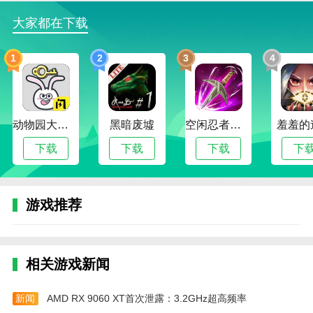
5、当玩家连接到一个超大正方形时，还会触发黑
大家都在下载
色点点，黑色点点可以消除它周围一部分的颜色点点
1
2
3
4
6、最后所有颜色数量的点点都全部达标后就可以
过关啦
两点之间官方版更新日志
动物园大冒险
黑暗废墟
空闲忍者传奇
羞羞的
v7.3.5版本
下载
下载
下载
下
优化游戏体验
本站为您提供两点之间 官方版的 手机游戏 ，欢迎
大家记住本站网址，本站是您下载安卓手游app最好的
游戏推荐
网站！
热门搜索:
世界末日生存游戏攻略破解版(世界末日生存破解版最新
版无限金币下载)
模拟冒险角色游戏攻略(冒险世界手游人物攻略)
相关游戏新闻
野外生存的世界游戏攻略综合篇(模拟野外生存游戏大全)
新闻
AMD RX 9060 XT首次泄露：3.2GHz超高频率