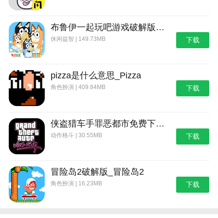
过去会有一个亏金币还是亏人的选择。(对应选择会有
士气涨跌，但我记不清了)
布鲁伊一起玩吧游戏破解版_布鲁伊：一起玩吧
11.前期如果救下来农民一直不抛弃会给一个饰品
休闲益智 | 149.73MB
下载
12.主线最后不杀守门人，后面定期会给你寄信
13.中间遇到佛尼嘉德人对战食尸鬼，帮助的话，
pizza是什么意思_Pizza
会收获吉斯兵种4张卡(吉斯兵有个bug，图书馆复制吉
角色扮演 | 409.84MB
下载
斯兵到牌组时，会立即招到场上)
14.松鼠党相关剧情如果仁慈太多次，黑蕾拉会走
侠盗猎车手罪恶都市免费下载_侠盗猎车手：罪恶都市
王权陨落内置mod菜单新手教程
动作格斗 | 30.55MB
下载
1、进入游戏跟随左上角的指引建造营地大本营。
2、游戏中一但进入夜晚就会有各种敌人来进攻玩
冒险岛2破解版_冒险岛2
家。
角色扮演 | 16.23MB
下载
3、通过升级大本营可以提升角色的属性，更好的
应对各种战斗。