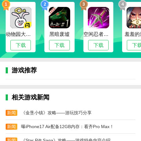
1
2
3
4
1.战斗模式：挑战不同级别，解锁新地图和敌人，
体验不同的战争场景和战略布局。
2.多人战斗：与其他玩家结成联盟，共同抵抗外敌
入侵，争夺资源和领土，进行激烈的王国战斗。
动物园大冒险
黑暗废墟
空闲忍者传奇
羞羞的
3.战略布局：合理安排城市建设和资源收集，确保
下载
下载
下载
下
王国的繁荣发展，同时防止敌人的袭击和入侵，确保王
权的稳定。
游戏推荐
4.塔楼防御系统：可选择多座防御塔，每座都有独
特的技能和特点。玩家需要合理地匹配它们，以有效地
抵抗敌人的攻击。
相关游戏新闻
王权陨落内置mod菜单游戏攻略
1.开局如果放过强盗会获得藏宝图
新闻
《金垦小镇》攻略——游玩技巧分享
2.中间有个村子投降尼弗迦德，然后祈求你不拿走
新闻
曝iPhone17 Air配备12GB内存：看齐Pro Max！
金子，如果不拿，下一章会给你寄信送一些资源(我记
得是木头)
新闻
《Star Rift Saga》攻略——游戏特色内容介绍