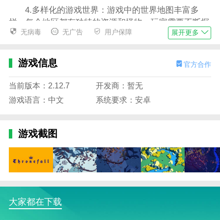
4.多样化的游戏世界：游戏中的世界地图丰富多
样，每个地区都有独特的资源和怪物。玩家需要不断探
无病毒
无广告
用户保障
展开更多
索和征服新的领土。
王权陨落内置mod菜单说明
游戏信息
官方合作
1.精美的图形：游戏采用高品质的图形设计，呈现
精致的游戏世界和华丽的战斗效果，让玩家沉浸在游戏
当前版本：2.12.7
开发商：暂无
中。
游戏语言：中文
系统要求：安卓
2.战略重点强：强调玩家的战略规划和战术布局，
让他们在游戏中充分利用自己的智慧和决策能力。
游戏截图
3.挑战：设置不同的关卡和敌人，为玩家提供不同
程度的挑战，让他们体验丰富的游戏乐趣。
4.战略规划：精心设计的战略地图和多样化的战术
选择，让玩家在战斗中充分展示自己的智慧和战略，制
定最佳的作战计划。
大家都在下载
王权陨落内置mod菜单内容