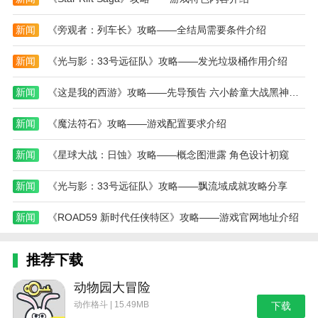
3.逃婚支线两个选项都能得到卡，但送回去会得到
新闻
《旁观者：列车长》攻略——全结局需要条件介绍
一笔金币，士气减一;反之增加士气
4.教会被偷的脏物如果不还，会导致艾克拒绝加入
新闻
《光与影：33号远征队》攻略——发光垃圾桶作用介绍
5.两个人争果园，给那个交税的会获得一笔金币。
新闻
《这是我的西游》攻略——先导预告 六小龄童大战黑神话悟空
给有理的加兵员
新闻
《魔法符石》攻略——游戏配置要求介绍
6.征兵那里选择演讲会提士气，但不加兵员;花钱加
兵员;强征也加兵员，后面有个兵营进不去
新闻
《星球大战：日蚀》攻略——概念图泄露 角色设计初窥
7.如果把被审判的精灵救下来，会毒你的军队
新闻
《光与影：33号远征队》攻略——飘流域成就攻略分享
8.主线推到地图右上角时花1000，就能得到一个饰
新闻
《ROAD59 新时代任侠特区》攻略——游戏官网地址介绍
品
9.惩罚海盗(快嘴)如果之后可以再打一次海盗营地
推荐下载
(获得很多金币)，第四章也要和海盗阵营战斗;而如果支
持他，第四章会获得几个海盗卡
动物园大冒险
动作格斗 | 15.49MB
10.开局有颗大树那里选择派斥候亏人，选择直接
下载