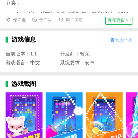
节奏；
4、玩家可以在每个关卡中收集音符和奖励，解锁
无病毒
无广告
用户保障
展开更多
新的关卡、球体外观或特别的音乐。
音乐弹弹球安卓版本游戏玩法
游戏信息
官方合作
1、玩家通过点击或滑动屏幕来控制弹跳球的运
动，必须根据音乐的节奏来精确地跳跃；
当前版本：1.1
开发商：暂无
2、关卡中有各种障碍物和陷阱，玩家需要避开它
游戏语言：中文
系统要求：安卓
们并确保小球不掉落或撞击；
3、通过完成每一关，玩家能够解锁新的音乐曲目
游戏截图
和关卡，每首歌都有独特的挑战和视觉效果；
4、游戏内设有多个难度层次，适合各种技能水平
的玩家，玩家可以挑战自己的极限，争取高分。
音乐弹弹球安卓版本游戏特色
1、动感十足的音乐与视觉效果，音乐与关卡环境
的完美结合，带来令人兴奋的游戏体验；