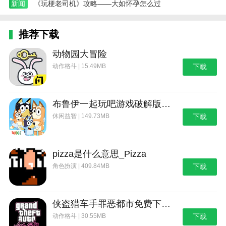
热门搜索:
世界末日生存游戏攻略破解版(世界末日生存破解版最新
新闻
《玩梗老司机》攻略——大如怀孕怎么过
版无限金币下载)
模拟冒险角色游戏攻略(冒险世界手游人物攻略)
野外生存的世界游戏攻略综合篇(模拟野外生存游戏大全)
推荐下载
动物园大冒险
动作格斗 | 15.49MB
下载
布鲁伊一起玩吧游戏破解版_布鲁伊：一起玩吧
休闲益智 | 149.73MB
下载
pizza是什么意思_Pizza
角色扮演 | 409.84MB
下载
侠盗猎车手罪恶都市免费下载_侠盗猎车手：罪恶都市
动作格斗 | 30.55MB
下载