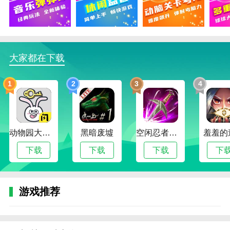
2、关卡设计多样，从简单的旋律到快速的节奏，
每一关都带给玩家不同的挑战和乐趣；
3、简单易学的控制方式，玩家只需轻轻点击或滑
大家都在下载
动屏幕，就能感受音乐与弹跳的完美融合；
4、丰富的奖励系统和球体定制选项，玩家可以通
1
2
3
4
过解锁新道具、音乐和外观来增强游戏的趣味性。
音乐弹弹球安卓版本游戏内容
1、多个关卡和音乐：游戏包含丰富的关卡，每一
动物园大冒险
黑暗废墟
空闲忍者传奇
羞羞的
关都有独特的背景音乐和挑战元素，玩家需要跟随节奏
下载
下载
下载
下
跳跃并收集音符；
2、音符收集与解锁：玩家在闯关的过程中可以收
集音符，用于解锁新的歌曲、球体外观或者其他奖励；
游戏推荐
3、难度逐步提升：游戏的难度随着关卡的推进而
增加，音乐节奏会变得更加复杂，障碍物和陷阱的设计
也更加精巧；