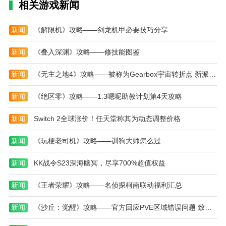
相关游戏新闻
4、排行榜与挑战：玩家可以与全球其他玩家比拼
成绩，争夺排行榜的高位，挑战更高的分数和速度。
新闻
《解限机》攻略——剑龙机甲必要技巧分享
音乐弹弹球安卓版本游戏测评
新闻
《叠入深渊》攻略——修技能图鉴
音乐弹弹球安卓版本游戏以其富有节奏感的玩法和
新闻
《无主之地4》攻略——被称为Gearbox宇宙转折点 新派系和首领介绍
动感十足的音乐吸引了大量的玩家。游戏的操作简单，
却非常考验玩家的反应速度和节奏感，每一关的挑战都
新闻
《绝区零》攻略——1.3嗯呢助教计划第4天攻略
充满了乐趣。精美的音符收集系统和多样化的关卡设
计，让玩家在每个新的挑战中都能找到新鲜感。总体来
新闻
Switch 2全球涨价！任天堂称其为动态调整价格
说，这是一款非常适合放松和挑战自己的游戏，不论是
在通勤时还是闲暇时，都能带来愉快的游戏体验。如果
新闻
《玩梗老司机》攻略——训狗大师怎么过
你是音乐和节奏游戏的爱好者，音乐弹弹球安卓版本游
新闻
KK战令S23深海幽冥，尽享700%超值权益
戏将是你的不二之选。
本站为您提供音乐弹弹球 安卓版本的 手机游戏 ，
新闻
《王者荣耀》攻略——名侦探柯南联动福利汇总
欢迎大家记住本站网址，本站是您下载安卓手游app最
新闻
《沙丘：觉醒》攻略——官方回应PVE区域错误问题 致歉并发布补偿计划
好的网站！